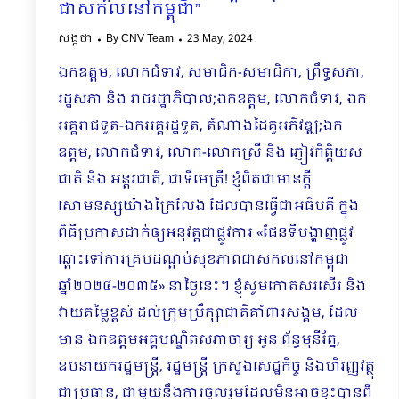
ជាសកលនៅកម្ពុជា”
សង្កថា
By
CNV Team
23 May, 2024
ឯកឧត្តម, លោកជំទាវ, សមាជិក-សមាជិកា, ព្រឹទ្ធសភា,
រដ្ឋសភា និង រាជរដ្ឋាភិបាល;ឯកឧត្តម, លោកជំទាវ, ឯក
អគ្គរាជទូត-ឯកអគ្គរដ្ឋទូត, តំណាងដៃគូអភិវឌ្ឍ;ឯក
ឧត្តម, លោកជំទាវ, លោក-លោកស្រី និង ភ្ញៀវកិត្តិយស
ជាតិ និង អន្តរជាតិ, ជាទីមេត្រី! ខ្ញុំពិតជាមានក្តី
សោមនស្សយ៉ាងក្រៃលែង ដែលបានធ្វើជាអធិបតី ក្នុង
ពិធីប្រកាសដាក់ឲ្យអនុវត្តជាផ្លូវការ «ផែនទីបង្ហាញផ្លូវ
ឆ្ពោះទៅការគ្របដណ្តប់សុខភាពជាសកលនៅកម្ពុជា
ឆ្នាំ២០២៤-២០៣៥» នាថ្ងៃនេះ។ ខ្ញុំសូមកោតសរសើរ និង
វាយតម្លៃខ្ពស់ ដល់ក្រុមប្រឹក្សាជាតិគាំពារសង្គម, ដែល
មាន ឯកឧត្តមអគ្គបណ្ឌិតសភាចារ្យ អូន ព័ន្ធមុនីរ័ត្ន,
ឧបនាយករដ្ឋមន្ត្រី, រដ្ឋមន្ត្រី ក្រសួងសេដ្ឋកិច្ច និងហិរញ្ញវត្ថុ
ជាប្រធាន, ជាមួយនឹងការចូលរួមដែលមិនអាចខ្វះបានពី