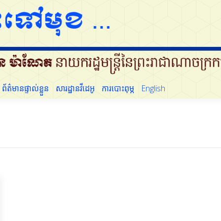
ដើម្បីប្រជាជន
ព័ត៌មានផ្ទាល់ខ្លួន
សារដ្ឋានវីដេអូ
ការបោះពុម្ភ
English
ព័ត៌មានផ្ទាល់ខ្លួន
សារដ្ឋានវីដេអូ
ការបោះពុម្ភ
English