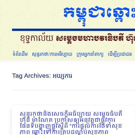
ទំព័រដើម
សុន្ទរកថា/ការអធិប្បាយ
ក្រុមអ្នកនាំពាក្យ
ទំព័រដើម
សុន្ទរកថា/ការអធិប្បាយ
ក្រុមអ្នកនាំពាក្យ
ដើម្បីប្រជាជន
Tag Archives:
អយ្យការ
សុន្ទរកថានិងសេចក្ដីអធិប្បាយ សម្ដេចធិបតី
ហ៊ុន ម៉ាណែត ប្រកាសឲ្យអនុវត្តជាផ្លូវការ
ផែនទីបង្ហាញផ្លូវស្តីពី “ការផ្តល់ការថែទាំសុខ
ភាព ឆ្ពោះទៅការគ្របដណ្តប់សុខភាព