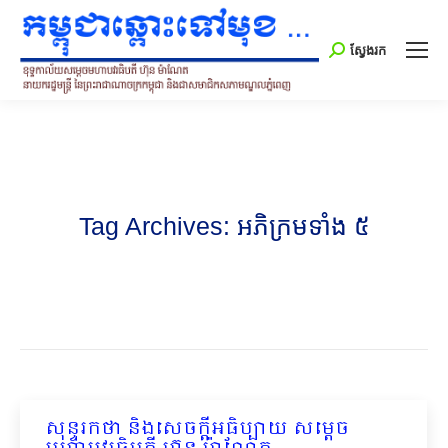
Search:
ស្វែងរក
Tag Archives:
អភិក្រមទាំង ៥
សុន្ទរកថា និងសេចក្ដីអធិប្បាយ សម្ដេច