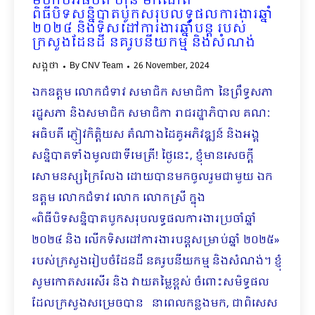
មហាបវរធិបតី ហ៊ុន ម៉ាណែត
ពិធីបិទសន្និបាតបូកសរុបលទ្ធផលការងារឆ្នាំ
២០២៤ និងទិសដៅការងារឆ្នាំបន្ត របស់
ក្រសួងដែនដី នគរូបនីយកម្ម និងសំណង់
សង្កថា
By
CNV Team
26 November, 2024
ឯកឧត្តម លោកជំទាវ សមាជិក សមាជិកា នៃព្រឹទ្ធសភា
រដ្ឋសភា និងសមាជិក សមាជិកា រាជរដ្ឋាភិបាល គណៈ
អធិបតី ភ្ញៀវកិត្តិយស តំណាងដៃគូអភិវឌ្ឍន៍ និងអង្គ
សន្និបាតទាំងមូលជាទីមេត្រី! ថ្ងៃនេះ, ខ្ញុំមានសេចក្តី
សោមនស្សក្រៃលែង ដោយបានមកចូលរួមជាមួយ ឯក
ឧត្តម លោកជំទាវ លោក លោកស្រី ក្នុង
«ពិធីបិទសន្និបាតបូកសរុបលទ្ធផលការងារប្រចាំឆ្នាំ
២០២៤ និង លើកទិសដៅការងារបន្តសម្រាប់ឆ្នាំ ២០២៥»
របស់ក្រសួងរៀបចំដែនដី នគរូបនីយកម្ម និងសំណង់។ ខ្ញុំ
សូមកោតសរសើរ និង វាយតម្លៃខ្ពស់ ចំពោះសមិទ្ធផល
ដែលក្រសួងសម្រេចបាន​ នាពេលកន្លងមក, ជាពិសេស