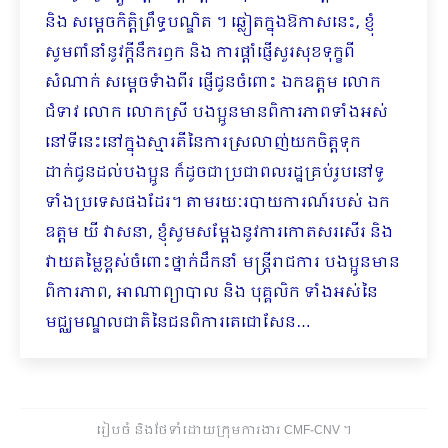
និង សម្តេចកិត្តិព្រឹទ្ធបណ្ឌិត ។ ឆ្លៀតក្នុងឱកាសនេះ, ខ្ញុំ
សូមពាំនាំនូវក្តីនឹករឭក និង ការផ្តាំផ្ញើសួរសុខទុក្ខពី
សំណាក់ សម្តេចទំាងពីរ ផ្ញើជូនចំពោះ ឯកឧត្តម លោក
ជំទាវ លោក លោកស្រី បងប្អូនមានពិការភាពទាំងអស់
នៅទីនេះនៅក្នុងស្មារតីនៃការស្រលាញ់យកចិត្តទុក
ដាក់ជូនដល់បងប្អូន ក៏ដូចជាប្រជាពលរដ្ឋគ្រប់រូបនៅទូ
ទាំងប្រទេសផងដែរ។ តាមរយៈរបាយការណ៍របស់ ឯក
ឧត្តម យី វាសនា, ខ្ញុំសូមសម្តែងនូវការកោតសរសើរ និង
វាយតម្លៃខ្ពស់ចំពោះថ្នាក់ដឹកនាំ មន្ត្រីរាជការ បងប្អូនមាន
ពិការភាព, អាណាព្យាបាល និង បុគ្គលិក ទាំងអស់នៃ
មជ្ឈមណ្ឌលជាតិនៃជនពិការតេជោសែន…
រៀបចំ និងថែទាំដោយក្រុមការងារ CMF-CNV ​។