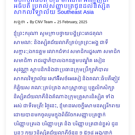
មហាបវរធិបតី ហ៊ុន ម៉ាណែត អញ្ជើញជា
អធិបតី ប្រគល់សញ្ញាបត្រជូនដល់និស្សិត
សាកលវិទ្យាល័យ Southeast Asia
សង្កថា
By
CNV Team
25 February, 2025
ខ្ញុំព្រះករុណា សូមក្រាបថ្វាយបង្គំព្រះតេជគុណ
សាមណៈ ​​និងស្សិតជ័យលាភីគ្រប់គ្រព្រះអង្គ ជាទី
សក្ការៈ;ឯកឧត្តម លោកជំទាវ សមាជិករដ្ឋសភា សមាជិក
សមាជិកា រាជរដ្ឋាភិបាលឯកឧត្តមបណ្ឌិត សៀន
សុវណ្ណា ស្ថាបនិកនិងជាប្រធានក្រុមប្រឹក្សាភិបាល
សាកលវិទ្យាល័យ ​សៅអ៊ីសថ៍អេសៀ និងគណៈធិបតីភ្ញៀវ
កិត្តិយស គណៈគ្រប់គ្រង សាស្ត្រាចារ្យ​​ បុគ្គលិកសិក្សា
និស្សិតជ័យលាភីនិងតំណាងក្រុមគ្រួសារនិស្សិត ទាំង
អស់ ជាទីមេត្រី! ថ្ងៃនេះ, ខ្ញុំមានសេចក្តីសោមនស្សរីករាយ
ដោយបានមកចូលរួមក្នុងពិធីចែកសញ្ញាបត្រថ្នាក់
បរិញ្ញាបត្ររង បរិញ្ញាបត្រ និង បរិញ្ញាបត្រជាន់ខ្ពស់ ជូន
ប្អូនៗ ក្មួយៗនិស្សិតជ័យលាភីចំនួន ១ ៥១៨ អង្គ/នាក់