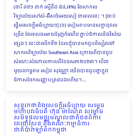
(នារី ៨៩១ នាក់ ស្មើនឹង ៥៨,៧%) នៃ​សាកល
វិទ្យាល័យសៅស៍-អ៊ីសថ៍អេយសៀ នាពេលនេះ ។ [ចាប់
ផ្ដើមសេចក្ដីអធិប្បាយ១] (១) សៀមរាបមានសក្ដានុពល
ច្រើន តែទេសចរអាចជំរុញកំណើន ភ្ជាប់ឱកាសនិងវិស័យ
ផ្សេងៗ នេះជាលើកទី២ ដែលខ្ញុំបានមកជួបនិស្សិតនៅ
សាកលវិទ្យាល័យ Southeast Asia ក្រោយពីបានជួប
សំណេះសំ​ណាលកាលពីខែឧសភា២០២៣។ បើជា
មួយឯកឧ្តតម សៀន សុវណ្ណា យើងបានជួបគ្នាក្នុង
ឱកាសចែកសញ្ញាបត្រ​៤ដងហើយ។…
សុន្ទរកថានិងសេចក្ដីអធិប្បាយ សម្ដេច
មហាបវរធិបតី ហ៊ុន​ ម៉ាណែត សម្ពោធ
សមិទ្ធផលមជ្ឈមណ្ឌលជាតិជនពិការ
តេជោសែន និងគណៈកម្មាធិការ
ជាតិប៉ារ៉ាឡាំពិកកម្ពុជា