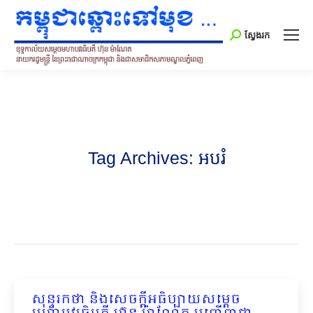
Search:
ស្វែងរក
Tag Archives:
អបរំ
សុន្ទរកថា និងសេចក្ដីអធិប្បាយសម្ដេច