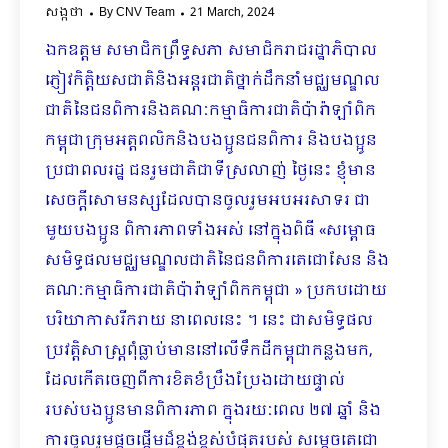
សង្កថា
By
CNV Team
21 March, 2024
ឯកឧត្តម សមាជិកព្រឹទ្ធសភា សមាជិករាជរដ្ឋាភិបាល
ភ្ញៀវកិត្តិយសជាតិនិងអន្តរជាតិថ្នាក់ដឹកនាំមជ្ឈមណ្ឌល
ជាតិនៃជនពិការនិងគណៈកម្មាធិការជាតិប៉ារ៉ាឡាំពិក
កម្ពុជាក្រុមអត្តពលិកនិងបងប្អូនជនពិការ និងបងប្អូន
ប្រជាពលរដ្ឋ ជនរួមជាតិជាទីស្រលាញ់ ថ្ងៃនេះ ខ្ញុំមាន
សេចក្តីសោមនស្សដែលបានចូលរួមអបអរសាទរ ​ជា
មួយបងប្អូន ពិការភាពទាំងអស់ នៅក្នុងពិធី «សម្ពោធ
សមិទ្ធផលមជ្ឈមណ្ឌលជាតិនៃជនពិការតេជោសែន និង
គណៈកម្មាធិការជាតិប៉ារ៉ាឡាំពិកកម្ពុជា » ប្រកបដោយ
បរិយាកាសរីករាយ នាពេលនេះ ។ នេះ ជាសមិទ្ធផល​
ប្រវត្តិសាស្ត្រពុំធ្លាប់មាននៅលើទឹកដីកម្ពុជាកន្លងមក,
ដែលកើតចេញពីការខិតខំប្រឹងប្រែងដោយផ្ទាល់
របស់បងប្អូនមានពិការភាព ក្នុងរយៈពេល ២៧ ឆ្នាំ និង
ការចូលរួមផ្តួចផ្តើមដ៏ខ្ពង់ខ្ពស់បំផុតរបស់ សម្តេចតេជោ