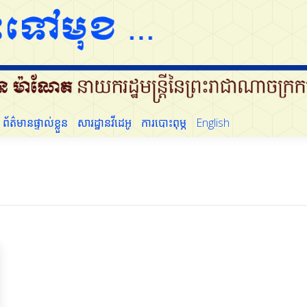
ដើម្បីប្រជាជន
ព័ត៌មានផ្ទាល់ខ្លួន
សារដ្ឋានវីដេអូ
ការបោះពុម្ភ
English
ព័ត៌មានផ្ទាល់ខ្លួន
សារដ្ឋានវីដេអូ
ការបោះពុម្ភ
English