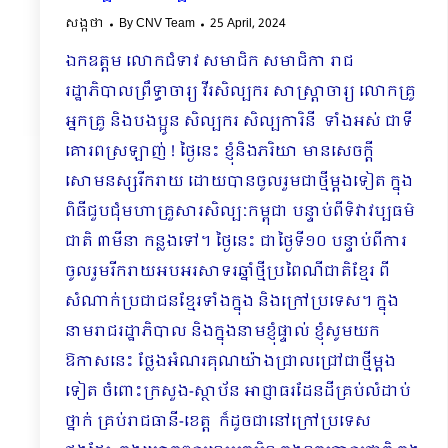
សង្កថា
By
CNV Team
25 April, 2024
ឯកឧត្តម លោកជំទាវ សមាជិក សមាជិកា រាជ
រដ្ឋាភិបាលព្រឹទ្ធាចារ្យ វីរសិល្បករ សាស្ត្រាចារ្យ លោកគ្រូ
អ្នកគ្រូ និងបងប្អូន សិល្បករ សិល្បការិនី ទាំងអស់ ជាទី
គោរពស្រឡាញ់ ! ថ្ងៃនេះ​ ខ្ញុំនិងភរិយា មានសេចក្តី
សោមនស្សរីករាយ ដោយបានចូលរួមជាថ្មីម្តងទៀត ក្នុង
ពិធីជួបជុំមហាគ្រួសារសិល្បៈកម្ពុជា បន្ទាប់ពីទិវាវប្បធម៌
ជាតិ ៣មីនា កន្លងទៅ។ ថ្ងៃនេះ ជាថ្ងៃទី១០ បន្ទាប់ពីការ
ចូលរួមរីករាយអបអរសាទរឆ្នាំថ្មីប្រពៃណីជាតិខ្មែរ ពី
សំណាក់ប្រជាជនខ្មែរទាំងក្នុង និងក្រៅប្រទេស។ ក្នុង
នាមរាជរដ្ឋាភិបាល និងក្នុងនាមខ្ញុំផ្ទាល់ ខ្ញុំសូមយក
ឱកាសនេះ ថ្លែងអំណរគុណយ៉ាងជ្រាលជ្រៅជាថ្មីម្តង
ទៀត ចំពោះក្រសួង-ស្ថាប័ន អាជ្ញាធរដែនដីគ្រប់លំដាប់
ថ្នាក់ គ្រប់រាជធានី-ខេត្ត ក៏ដូចជានៅក្រៅប្រទេស