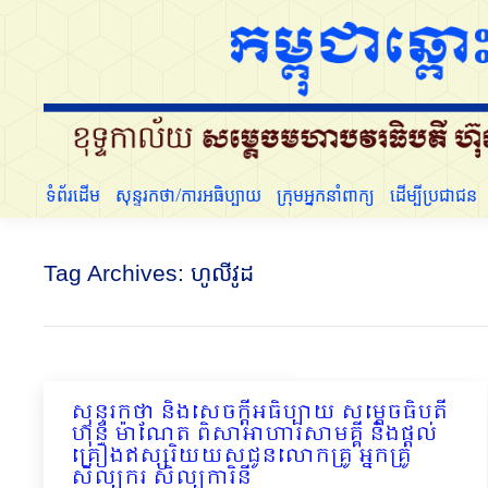
ទំព័រដើម
សុន្ទរកថា/ការអធិប្បាយ
ក្រុមអ្នកនាំពាក្យ
ទំព័រដើម
សុន្ទរកថា/ការអធិប្បាយ
ក្រុមអ្នកនាំពាក្យ
ដើម្បីប្រជាជន
Tag Archives:
ហូលីវូដ
សុន្ទរកថា និងសេចក្ដីអធិប្បាយ សម្ដេចធិបតី
ហ៊ុន ម៉ាណែត ពិសាអាហារសាមគ្គី និងផ្តល់
គ្រឿងឥស្សរិយយសជូនលោកគ្រូ អ្នកគ្រូ
សិល្បករ សិល្បការិនី