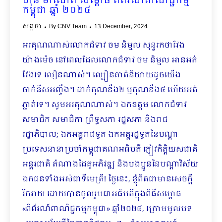
ហ៊ុន ម៉ាណែត សម្ពោធ ពិព័រណ៍ពាណិជ្ជកម្ម
កម្ពុជា ឆ្នាំ ២០២៤
សង្កថា
By
CNV Team
13 December, 2024
អរគុណណាស់លោកជំទាវ ចម និម្មល សុន្ទរកថាវែង
យ៉ាងម៉េច នៅពេលដែលលោកជំទាវ ចម និម្មល អានអត់
វែងទេ លឿនណាស់។ ល្បឿនគាត់និយាយដូចយើង
ចាក់ឌីសអញ្ចឹង។ ដាក់គុណនឹង២ ឬគុណនឹង៤ ហើយអត់
ភ្លាត់ទេ។ សូមអរគុណណាស់។ ឯកឧត្តម លោកជំទាវ
សមាជិក សមាជិកា ព្រឹទ្ធសភា រដ្ឋសភា និងរាជ
រដ្ឋាភិបាល; ឯកអគ្គរាជទូត ឯកអគ្គរដ្ឋទូតនៃបណ្តា
ប្រទេសនានាប្រចាំកម្ពុជាគណអធិបតី ភ្ញៀវកិត្តិយសជាតិ
អន្តរជាតិ តំណាងដៃគូអភិវឌ្ឍ និងបងប្អូននៃបណ្តាវិស័យ
ឯកជនទាំងអស់ជាទីមេត្រី! ថ្ងៃនេះ, ខ្ញុំពិតជាមានសេចក្ដី
រីករាយ ដោយបានចូលរួមជាអធិបតីក្នុងពិធីសម្ពោធ
«ពិព័រណ៍ពាណិជ្ជកម្មកម្ពុជា» ឆ្នាំ២០២៤, ក្រោមមូលបទ