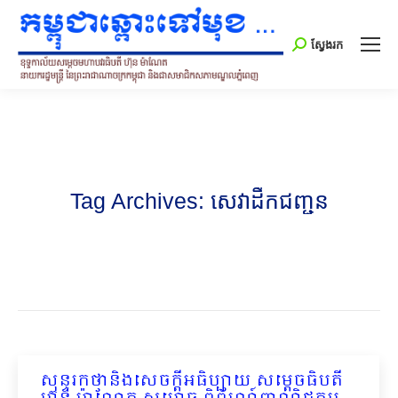
Search:
ស្វែងរក
Tag Archives:
សេវាដឹកជញ្ជូន
សុន្ទរកថានិងសេចក្ដីអធិប្បាយ សម្ដេចធិបតី