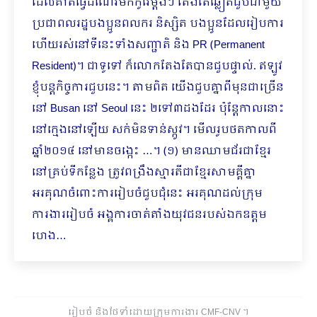
ដែលគាត់ធ្វើដំណើរមកកូរ៉េម្ដងៗ តែងតែឆ្លៀតជួបជាមួយ
ប្រជាពលរដ្ឋបងប្អូ​នពលករ និស្សិត​ បងប្អូនដែលរៀបការ
ហើយរស់នៅទីនេះទាំង​សញ្ជាតិ និង PR (Permanent
Resident)។ ជាទូទៅ ក៏លោកតែងតែបានជួបផ្ទាល់. ឥឡូវ
ខ្ញុំបន្តកិច្ចការជួបនេះ។ តាមពិត យើងជួបគ្នាពីមុនជាច្រើន
នៅ Busan នៅ Seoul នេះ ២ទៅ៣ដងដែរ ប៉ុន្តែកាលនោះ
នៅក្មេងនៅឡើយ សក់មិនទាន់ស្កូវ។ មើលរូបថតកាលពី
ឆ្នាំ២០១៤ នៅមានចង្កេះ …។ (១) មានឈាមជ័រជាខ្មែរ
នៅគ្រប់ទីកន្លែង ត្រូវពង្រឹងស្មារតីជាខ្មែរសាមគ្គីគ្នា
អរគុណចំពោះការរៀបចំជួបជុំនេះ អរគុណដល់ក្រុម
ការងាររៀបចំ អង្គការចាត់តាំងយុវជនរបស់ឯកឧត្តម
ហេង…
រៀបចំ និងថែទាំដោយក្រុមការងារ CMF-CNV ​។