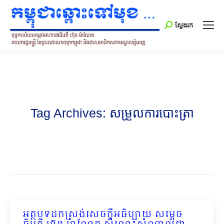
Search:
ស្វែងរក
Tag Archives:
សម្រួលការបោះត្រា
អត្ថបទដកស្រង់សេចក្ដីអធិប្បាយ សម្ដេច