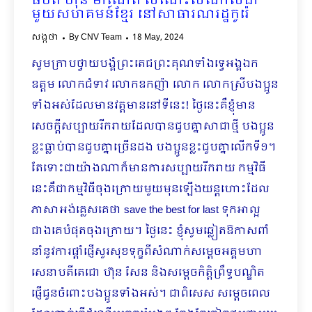
ធិបតី ហ៊ុន ម៉ាណែត សំណេះសំណាលជា
មួយសហគមន៍ខ្មែរ នៅសាធារណរដ្ឋកូរ៉េ
សង្កថា
By
CNV Team
18 May, 2024
សូមក្រាបថ្វាយបង្គំ​ព្រះតេជព្រះគុណទាំងទ្វេអង្គ​​ឯក
ឧត្តម លោកជំទាវ លោកឧកញ៉ា លោក លោកស្រីបងប្អូន
ទាំងអស់ដែលមានវត្តមាននៅទីនេះ! ថ្ងៃនេះគឺខ្ញុំមាន
សេចក្ដីសប្បាយរីករាយដែលបានជួបគ្នាសាជាថ្មី បងប្អូន
ខ្លះធ្លាប់បានជួបគ្នាច្រើនដង បងប្អូនខ្លះជួបគ្នាលើកទី១។​
តែទោះជាយ៉ាងណាក៏មានការសប្បាយរីករាយ កម្មវិធី
នេះគឺជាកម្មវិធីចុងក្រោយមួយមុនឡើងយន្តហោះដែល
ភាសាអង់គ្លេសគេថា save the best for last ទុកអាល្អ
ជាងគេបំផុតចុងក្រោយ។ ថ្ងៃនេះ ខ្ញុំសូមឆ្លៀតឱកាសពាំ
នាំនូវការផ្ដាំផ្ញើសួរសុខទុក្ខពីសំណាក់សម្ដេចអគ្គមហា
សេនាបតីតេជោ ហ៊ុន សែន និងសម្ដេចកិត្តិព្រឹទ្ធបណ្ឌិត
ផ្ញើជូនចំពោះបងប្អូនទាំងអស់។ ជាពិសេស សម្ដេចពេល