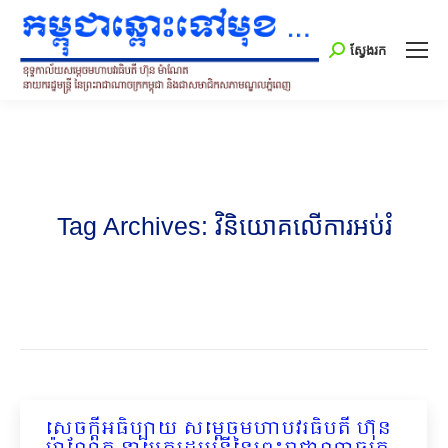
Search:
ស្វែងរក
Tag Archives:
វិនិយោគលើការអប់រំ
សេចក្ដីអធិប្បាយ សម្តេចមហាបវរធិបតី ហ៊ុន