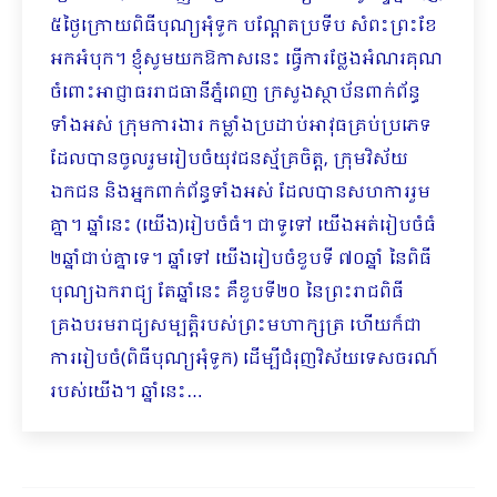
៥ថ្ងៃក្រោយពិធីបុណ្យអុំទូក បណ្ដែតប្រទីប សំពះព្រះខែ
អកអំបុក។ ខ្ញុំសូមយកឱកាសនេះ ធ្វើការថ្លែងអំណរគុណ
ចំពោះអាជ្ញាធររាជធានីភ្នំពេញ ក្រសួងស្ថាប័នពាក់ព័ន្ធ
ទាំងអស់ ក្រុមការងារ កម្លាំងប្រដាប់អាវុធគ្រប់ប្រភេទ
ដែលបានចូលរួមរៀបចំយុវជនស្ម័គ្រចិត្ត, ក្រុមវិស័យ
ឯកជន និងអ្នកពាក់ព័ន្ធទាំងអស់ ដែលបានសហការរួម
គ្នា។ ឆ្នាំនេះ (យើង)រៀបចំធំ។ ជាទូទៅ យើងអត់រៀបចំធំ
២ឆ្នាំជាប់គ្នាទេ។ ឆ្នាំទៅ យើងរៀបចំខួបទី ៧០ឆ្នាំ នៃពិធី
បុណ្យឯករាជ្យ តែឆ្នាំនេះ គឺខួបទី២០ នៃព្រះរាជពិធី
គ្រងបរមរាជ្យសម្បត្តិរបស់ព្រះមហាក្សត្រ ហើយក៏ជា
ការរៀបចំ(ពិធីបុណ្យអុំទូក) ដើម្បីជំរុញវិស័យទេសចរណ៍
របស់យើង។ ឆ្នាំនេះ…