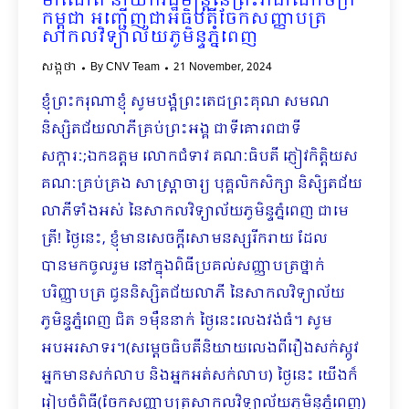
ម៉ាណែត នាយករដ្ឋមន្រ្តីនៃព្រះរាជាណាចក្រ
កម្ពុជា អញ្ជើញជាអធិបតីចែកសញ្ញាបត្រ
សាកលវិទ្យាល័យភូមិន្ទភ្នំពេញ
សង្កថា
By
CNV Team
21 November, 2024
ខ្ញុំព្រះករុណាខ្ញុំ សូមបង្គំព្រះតេជព្រះគុណ សមណ
និស្សិតជ័យលាភីគ្រប់ព្រះអង្គ ជាទីគោរពជាទី
សក្ការៈ;ឯកឧត្តម លោកជំទាវ គណៈធិបតី ភ្ញៀវកិត្តិយស
គណៈគ្រប់គ្រង សាស្រ្តាចារ្យ បុគ្គលិកសិក្សា និសិ្សតជ័យ
លាភីទាំងអស់ នៃសាកលវិទ្យាល័យភូមិន្ទភ្នំពេញ ជាមេ
ត្រី! ថ្ងៃនេះ, ខ្ញុំមានសេចក្តីសោមនស្សរីករាយ ដែល
បានមកចូលរួម នៅក្នុងពិធីប្រគល់សញ្ញាបត្រថ្នាក់
បរិញ្ញាបត្រ ជូននិស្សិតជ័យលាភី នៃសាកលវិទ្យាល័យ
ភូមិន្ទភ្នំពេញ ជិត ១ម៉ឺននាក់ ថ្ងៃនេះលេងវង់ធំ។ សូម
អបអរសាទរ។(សម្ដេចធិបតីនិយាយលេងពីរឿងសក់ស្កូវ
អ្នកមានសក់លាប និងអ្នកអត់សក់លាប) ថ្ងៃនេះ យើងក៏
រៀបចំពិធី(ចែកសញ្ញាបត្រសាកលវិទ្យាល័យភូមិន្ទភ្នំពេញ)