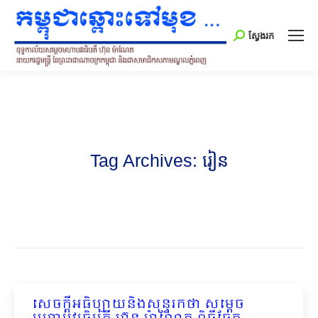
Search:
ស្វែងរក
Tag Archives:
រៀន
សេចក្ដីអធិប្បាយនិងសុន្ទរកថា សម្ដេច