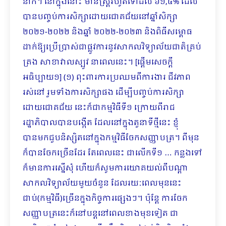
នាក់។ នៅក្នុងនោះ មានស្រ្តីរហូតទៅដល់ ៦១,៥% ដែល
បានបញ្ចប់ការសិក្សាដោយជោគជ័យនៅឆ្នាំសិក្សា
២០២១-២០២២ និងឆ្នាំ ២០២២-២០២៣ និងពិធីសម្ពោធ
ដាក់ឱ្យប្រើប្រាស់ជាផ្លូវការនូវសាកលវិទ្យាល័យជាតិគ្រប់
គ្រង សាខាវាលស្បូវ នាពេលនេះ។ [ផ្ដើមសេចក្ដី
អធិប្បាយ១] (១) ពុះពារការប្រឈមពីការងារ ជីវភាព
រស់នៅ រួមទាំងការសិក្សាផង ដើម្បីបញ្ចប់ការសិក្សា
ដោយជោគជ័យ នេះក៏ជាកម្មវិធីទី១ ក្រោយពីរាជ
រដ្ឋាភិបាលបានបង្កើត ដែលនៅក្នុងតួនាទីថ្មីនេះ ខ្ញុំ
បានមកជួបនិស្សិតនៅក្នុងកម្មវិធីចែកសញ្ញាបត្រ។ ពីមុន
ក៏បានចែកច្រើនដែរ តែពេលនេះ ជាលើកទី១ … កន្លងទៅ
ក៏មានការស្នើសុំ ហើយក៏សូមការយោគយល់ពីបណ្ដា
សាកលវិទ្យាល័យមួយចំនួន ដែលរយៈពេលមុននេះ
ជាប់(កម្មវិធី)ច្រើនក្នុងកិច្ចការផ្សេងៗ។ ប៉ុន្តែ ការចែក
សញ្ញាបត្រនេះក៏នៅបន្តនៅពេលខាងមុខទៀត ជា