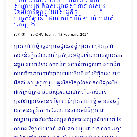
មហាបវរធិបតី ហ៊ុន ម៉ាណែត ពិធីចែក
សញ្ញាបត្រ និងសម្ពោធសាខាវាលស្បូវ
នៃមហាវិទ្យាល័យសេដ្ឋកិច្ច
បច្ចេកវិទ្យាឌីជីថល សាកលវិទ្យាល័យជាតិ
គ្រប់គ្រង
សង្កថា
By
CNV Team
15 February, 2024
ព្រះករុណាខ្ញុំ សូមក្រាបថ្វាយបង្គំ ព្រះតេជព្រះគុណ
សវននិស្សិតជ័យលាភីគ្រប់ព្រះអង្គជាទីគោរពសក្ការៈឯក
ឧត្តម លោកជំទាវ សមាជិក សមាជិការដ្ឋសភា សមាជិក
សមាជិការាជរដ្ឋាភិបាលគណៈធិបតី ភ្ញៀវកិត្តិយស ថ្នាក់
ដឹកនាំ សាស្រ្តាចារ្យ បុគ្គលិកសិក្សានៃសាកលវិទ្យាល័យ
ជាតិគ្រប់គ្រង និងនិស្សិតជ័យលាភីទាំងអស់ជាទី
ស្រលាញ់រាប់អាន។ ថ្ងៃនេះ ខ្ញុំព្រះករុណាខ្ញុំ មានសេចក្ដី
សោមនស្សរីករាយ ដែលបានចូលរួមពិធីប្រគល់
សញ្ញាបត្រដល់សវននិស្សិត ក៏ដូចជានិស្សិតជ័យលាភី នៃ
សាកលវិទ្យាល័យជាតិគ្រប់គ្រង សរុបជាង ៥ ០០០ អង្គ/