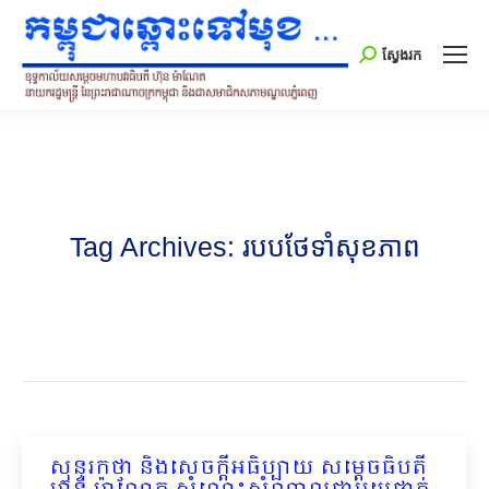
Search:
ស្វែងរក
Tag Archives:
របបថែទាំសុខភាព
សុន្ទរកថា និងសេចក្ដីអធិប្បាយ សម្ដេចធិបតី