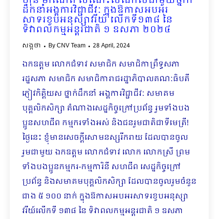
ហ៊ុន ម៉ាណែត សំណេះសំណាលជាមួយថ្នាក់
ដឹកនាំអង្គការវិជ្ជាជីវៈ ក្នុងឱកាសអបអរ
សាទរខួបអនុស្សាវរីយ៍ លើកទី១៣៨ នៃ
ទិវាពលកម្មអន្តរជាតិ ១ ឧសភា ២០២៤
សង្កថា
By
CNV Team
28 April, 2024
ឯកឧត្តម លោកជំទាវ សមាជិក សមាជិកាព្រឹទ្ធសភា
រដ្ឋសភា សមាជិក សមាជិការាជរដ្ឋាភិបាលគណៈធិបតី
ភ្ញៀវកិត្តិយស ថ្នាក់ដឹកនាំ អង្គការវិជ្ជាជីវៈ សមាគម
បុគ្គលិកសិក្សា តំណាងសេដ្ឋកិច្ចក្រៅប្រព័ន្ធ រួមទាំងបង
ប្អូនសហជីព កម្មករទាំងអស់ និងជនរួមជាតិជាទីមេត្រី!
ថ្ងៃនេះ ខ្ញុំមានសេចក្តីសោមនស្សរីករាយ​ ដែលបានចូល
រួមជា​មួ​យ​​ ឯកឧត្ដម លោកជំទាវ លោក លោកស្រី ព្រម
ទាំងបងប្អូនកម្មករ-កម្មការិនី សហជីព សេដ្ឋកិច្ចក្រៅ
ប្រព័ន្ធ និងសមាគមបុគ្គលិកសិក្សា ដែលបានចូលរួមចំនួន
ជាង ៥ ១០០ នាក់ ក្នុងឱកាសអបអរសាទរខួប​អនុស្សា​
វរីយ៍​លើកទី ១៣៨ នៃ ទិវាពលកម្មអន្ដរជាតិ ១ ឧសភា