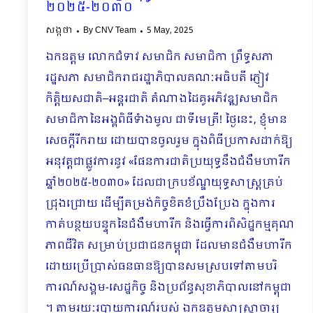
២០២៥-២០៣០
សង្កថា
By
CNV Team
5 May, 2025
ឯកឧត្តម លោកជំទាវ សមាជិក សមាជិកា ព្រឹទ្ធសភា
រដ្ឋសភា សមាជិករាជរដ្ឋាភិបាល​គណៈអធិបតី ភ្ញៀវ
កិត្តិយសជាតិ–អន្តរជាតិ តំណាងដៃគូអភិវឌ្ឍសមាជិក
សមាជិកានៃអង្គពិធីទំាង​មូល ជាទីមេត្រី! ថ្ងៃនេះ, ខ្ញុំមាន
សេចក្តីរីករាយ ដោយបានចូលរួម ក្នុងពិធីប្រកាសដាក់ឱ្យ
អនុវត្តជាផ្លូវការនូវ «ផែនការជាតិប្រយុទ្ធនឹងជំងឺមហារីក
ឆ្នាំ២០២៥-២០៣០‍» ដែលជាក្របខ័ណ្ឌយុទ្ធសាស្រ្តគ្រប់
ជ្រុងជ្រោយ ដើម្បីតម្រង់កិច្ចខិតខំប្រឹងប្រែង ក្នុងការ
កាត់បន្ថយបន្ទុកនៃជំងឺមហារីក និងធ្វើការពិសិដ្ឋកម្មគុណ
ភាពជីវិត សម្រាប់ប្រជាជនកម្ពុជា ដែលមានជំងឺមហារីក
ដោយប្រើប្រាស់ធនធានឱ្យបានសមស្របទៅតាមបរិ
ការណ៍​សង្គម-សេដ្ឋកិច្ច និងប្រព័ន្ធសុខាភិបាលនៅកម្ពុជា
។ តាមរយៈរបាយការណ៍របស់ ឯកឧត្តមសាស្រ្តាចារ្យ