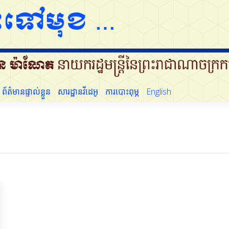
ព័ត៌មានផ្ទាល់ខ្លួន
សារដ្ឋានវីដេអូ
ការបោះពុម្ភ
English