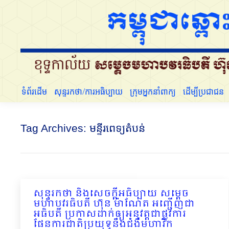
ទំព័រដើម
សុន្ទរកថា/ការអធិប្បាយ
ក្រុមអ្នកនាំពាក្យ
ដើម្បីប្រជាជន
Tag Archives:
មន្ទីរពេទ្យតំបន់
សុន្ទរកថា និងសេចក្ដីអធិប្បាយ សម្ដេច
មហាបវរធិបតី ហ៊ុន ម៉ាណែត អញ្ជើញជា
អធិបតី ប្រកាសដាក់ឲ្យអនុវត្តជាផ្លូវការ
ផែនការជាតិប្រយុទ្ធនឹងជំងឺមហារីក