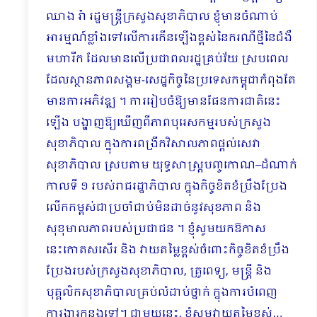
ឈាង រ៉ា រដ្ឋមន្រ្តីក្រសួងសុខាភិបាល ខ្ញុំមានចំណាប់
អារម្មណ៍ខ្លាំងទៅលើការកើនឡើងខ្ពស់នៃករណីថ្មីនៃជំងឺ
មហារីក ដែលមានលើប្រជាពលរដ្ឋគ្រប់វ័យ ស្របពេល
ដែលស្ថានភាពសង្គម-សេដ្ឋកិច្ចនៃប្រទេសកម្ពុជាកំពុងតែ
មានការអភិវឌ្ឍ ។ ការរៀបចំឱ្យមានផែនការជាតិនេះ
ឡើង បង្ហាញឱ្យ​ឃើញ​ពីភាពបុរេសកម្មរបស់ក្រសួង
សុខាភិបាល ក្នុងការពង្រីកវិសាលភាពផ្ដល់សេវា
សុខាភិបាល ស្របតាម យុទ្ធសាស្រ្តបញ្ចកោណ–ដំណាក់
កាលទី ១ របស់រាជរដ្ឋាភិបាល ក្នុងកិច្ចខិតខំប្រឹងប្រែង
លើកកម្ពស់ជាប្រចាំ​ជាប់​មិន​ដាច់នូវសុខភាព និង​
សុខុមាលភាពរបស់ប្រជាជន ។ ខ្ញុំសូមយកឱកាស
នេះកោតសសើរ និង វាយតម្លៃខ្ពស់ចំពោះកិច្ចខិតខំប្រឹង
ប្រែងរបស់ក្រសួងសុខាភិបាល, គ្រូពេទ្យ, មន្រ្តី និង
បុគ្គលិកសុខាភិបាលគ្រប់លំដាប់ថ្នាក់ ក្នុងការបំពេញ
ការងារកន្លងទៅ។ ជាមួយនេះ, ខ្ញុំសូមវាយតម្លៃខ្ពស់…