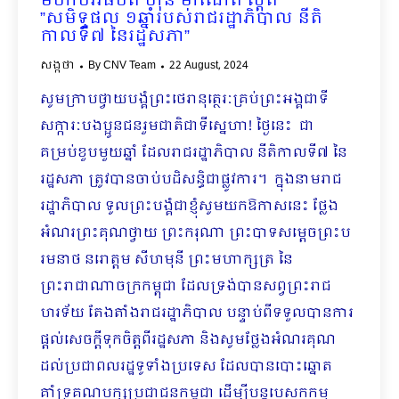
មហាបវរធិបតី ហ៊ុន​ ម៉ាណែត ស្ដីពី
”សមិទ្ធផល ១ឆ្នាំរបស់រាជរដ្ឋាភិបាល នីតិ
កាលទី៧ នៃរដ្ឋសភា”
សង្កថា
By
CNV Team
22 August, 2024
សូមក្រាបថ្វាយបង្គំព្រះថេរានុត្ថេរៈគ្រប់ព្រះអង្គ​ជាទី
សក្ការៈបងប្អូនជនរួមជាតិជាទីស្នេហា! ថ្ងៃនេះ​ ជា
គម្រប់ខួបមួយឆ្នាំ ដែលរាជរដ្ឋាភិបាល នីតិកាលទី៧ នៃ
រដ្ឋសភា ត្រូវបានចាប់បដិសន្ធិជាផ្លូវការ។ ក្នុងនាមរាជ
រដ្ឋាភិបាល ទូលព្រះបង្គំជាខ្ញុំសូមយកឱកាសនេះ ថ្លែង
អំណរព្រះគុណថ្វាយ ព្រះករុណា ព្រះបាទសម្តេចព្រះប
រមនាថ នរោត្តម សីហមុនី ព្រះមហាក្សត្រ នៃ
ព្រះរាជាណាចក្រកម្ពុជា ដែលទ្រង់បានសព្វព្រះរាជ
ហរទ័យ តែងតាំងរាជរដ្ឋាភិបាល បន្ទាប់ពីទទួលបានការ
ផ្តល់សេចក្តីទុកចិត្តពីរដ្ឋសភា និងសូមថ្លែងអំណរគុណ
ដល់ប្រជាពលរដ្ឋទូទាំងប្រទេស ដែលបានបោះឆ្នោត
គាំទ្រគណបក្សប្រជាជនកម្ពុជា ដើម្បីបន្តបេសកកម្ម