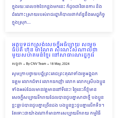
ក្នុងរយៈពេល១២ខែកន្លងមកនេះ ក៏ដូចជាវិធានការ និង
ដំណោះស្រាយរបស់រាជរដ្ឋាភិបាលពាក់ព័ន្ធនឹងសេដ្ឋកិច្ច
ក្នុងស្រុក…
អត្ថបទដកស្រង់សេចក្ដីអធិប្បាយ សម្ដេច
ធិបតី ហ៊ុន ម៉ាណែត សំណេះសំណាលជា
មួយសហគមន៍ខ្មែរ នៅសាធារណរដ្ឋកូរ៉េ
សង្កថា
By
CNV Team
18 May, 2024
សូមក្រាបថ្វាយបង្គំ​ព្រះតេជព្រះគុណទាំងទ្វេអង្គ​​ឯក
ឧត្តម លោកជំទាវ លោកឧកញ៉ា លោក លោកស្រីបងប្អូន
ទាំងអស់ដែលមានវត្តមាននៅទីនេះ! ថ្ងៃនេះគឺខ្ញុំមាន
សេចក្ដីសប្បាយរីករាយដែលបានជួបគ្នាសាជាថ្មី បងប្អូន
ខ្លះធ្លាប់បានជួបគ្នាច្រើនដង បងប្អូនខ្លះជួបគ្នាលើកទី១។​
តែទោះជាយ៉ាងណាក៏មានការសប្បាយរីករាយ កម្មវិធី