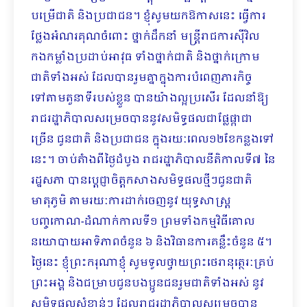
បម្រើជាតិ និងប្រជាជន។ ខ្ញុំសូមយកឱកាសនេះ ធ្វើការ
ថ្លែងអំណរគុណចំពោះ ថ្នាក់ដឹកនាំ មន្រ្តីរាជការស៊ីវិល
កងកម្លាំងប្រដាប់អាវុធ ទាំងថ្នាក់ជាតិ និងថ្នាក់ក្រោម
ជាតិទាំងអស់ ដែលបានរួមគ្នាក្នុងការបំពេញភារកិច្ច
ទៅតាមតួនាទីរបស់ខ្លួន ​បានយ៉ាងល្អប្រសើរ ដែលនាំឱ្យ
រាជរដ្ឋាភិបាលសម្រេចបាននូវសមិទ្ធផលជាផ្លែផ្កាជា
ច្រើន ជូនជាតិ និងប្រជាជន ក្នុងរយៈពេល១២ខែកន្លងទៅ
នេះ។​ ចាប់តំាងពីថ្ងៃដំបូង រាជរដ្ឋាភិបាលនីតិកាលទី៧ នៃ
រដ្ឋសភា បានប្តេជ្ញាចិត្តកសាងសមិទ្ធផលថ្មីៗជូនជាតិ
មាតុភូមិ តាមរយៈការដាក់ចេញនូវ យុទ្ធសាស្ត្រ
បញ្ចកោណ-ដំណាក់កាលទី១ ព្រមទាំងកម្មវិធីគោល
នយោបាយអាទិភាពចំនួន ៦ និងវិធានការគន្លឹះចំនួន ៥។
ថ្ងៃនេះ ខ្ញុំព្រះករុណាខ្ញុំ សូមទូលថ្វាយព្រះថេរានុត្ថេរៈគ្រប់
ព្រះអង្គ និងជម្រាបជូនបងប្អូនជនរួមជាតិទាំងអស់ នូវ
សមិទ្ធផលសំខាន់ៗ ដែលរាជរដ្ឋាភិបាលសម្រេចបាន