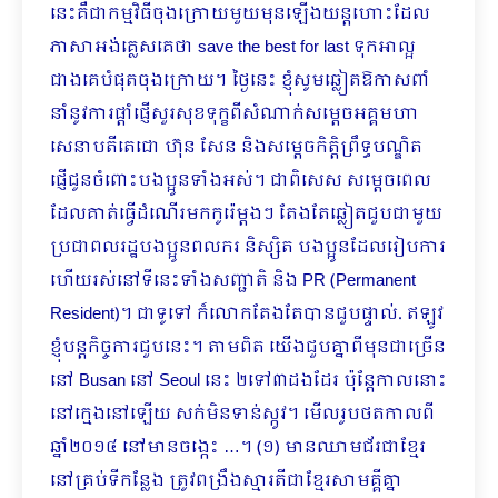
នេះគឺជាកម្មវិធីចុងក្រោយមួយមុនឡើងយន្តហោះដែល
ភាសាអង់គ្លេសគេថា save the best for last ទុកអាល្អ
ជាងគេបំផុតចុងក្រោយ។ ថ្ងៃនេះ ខ្ញុំសូមឆ្លៀតឱកាសពាំ
នាំនូវការផ្ដាំផ្ញើសួរសុខទុក្ខពីសំណាក់សម្ដេចអគ្គមហា
សេនាបតីតេជោ ហ៊ុន សែន និងសម្ដេចកិត្តិព្រឹទ្ធបណ្ឌិត
ផ្ញើជូនចំពោះបងប្អូនទាំងអស់។ ជាពិសេស សម្ដេចពេល
ដែលគាត់ធ្វើដំណើរមកកូរ៉េម្ដងៗ តែងតែឆ្លៀតជួបជាមួយ
ប្រជាពលរដ្ឋបងប្អូ​នពលករ និស្សិត​ បងប្អូនដែលរៀបការ
ហើយរស់នៅទីនេះទាំង​សញ្ជាតិ និង PR (Permanent
Resident)។ ជាទូទៅ ក៏លោកតែងតែបានជួបផ្ទាល់. ឥឡូវ
ខ្ញុំបន្តកិច្ចការជួបនេះ។ តាមពិត យើងជួបគ្នាពីមុនជាច្រើន
នៅ Busan នៅ Seoul នេះ ២ទៅ៣ដងដែរ ប៉ុន្តែកាលនោះ
នៅក្មេងនៅឡើយ សក់មិនទាន់ស្កូវ។ មើលរូបថតកាលពី
ឆ្នាំ២០១៤ នៅមានចង្កេះ …។ (១) មានឈាមជ័រជាខ្មែរ
នៅគ្រប់ទីកន្លែង ត្រូវពង្រឹងស្មារតីជាខ្មែរសាមគ្គីគ្នា