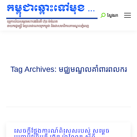
Search:
ស្វែងរក
Tag Archives:
មជ្ឈមណ្ឌលគាំពារពលករ
សេចក្ដីថ្លែងការណ៍ពិសេសរបស់ សម្ដេច