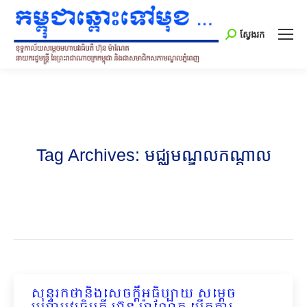
Search:
ស្វែងរក
Tag Archives:
មជ្ឈមណ្ឌលកណ្តាល
សុន្ទរកថានិងសេចក្ដីអធិប្បាយ សម្ដេច