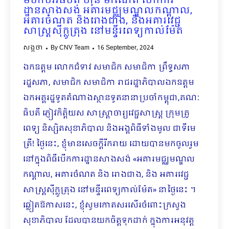
មហាបវរធិបតី ហ៊ុន ម៉ាណែត បើកការ
ដ្ឋានសាងសង់ អគារមជ្ឈមណ្ឌលកណ្តាល,
អគារចំណត និងរោងជាង, និងអគារវេជ្ជ
សាស្ត្រស៊ីក្លូត្រុង នៅមន្ទីរពេទ្យកាល់ម៉ែត
សង្កថា
By
CNV Team
16 September, 2024
ឯកឧត្តម លោកជំទាវ សមាជិក សមាជិកា ព្រឹទ្ធសភា
រដ្ឋសភា, សមាជិក សមាជិកា រាជរដ្ឋាភិបាលឯកឧត្តម
ឯកអគ្គរដ្ឋទូតតំណាងស្ថានទូតនានាប្រចាំកម្ពុជា,គណៈ
ធិបតី ភ្ញៀវកិត្តិយស សាស្រ្តាចារ្យវេជ្ជសាស្រ្ត ក្រុមគ្រូ
ពេទ្យ និស្សិតសុខាភិបាល និងអង្គពិធីទាំងមូល ជាទីមេ
ត្រី! ថ្ងៃនេះ, ខ្ញុំមានសេចក្ដីរីករាយ ដោយបានមកចូលរួម
នៅក្នុងពិធីបើកការដ្ឋានសាងសង់ «អគារមជ្ឈ​មណ្ឌល
កណ្តាល, អគារចំណត និង រោងជាង, និង អគារវេជ្ជ
សាស្ត្រស៊ីក្លូត្រុង នៅមន្ទីរពេទ្យកាល់ម៉ែត» នាថ្ងៃនេះ ។
ឆ្លៀតឱកាសនេះ, ខ្ញុំសូមកោតសរសើរចំពោះក្រសួង
សុខាភិបាល ដែលបានយកចិត្តទុក​ដាក់ ក្នុងការអនុវត្ត