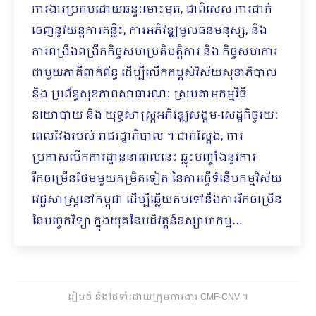
ការងារប្រកបដោយឆន្ទៈមោះមុត, ជាពិសេស ការដាក់
ចេញនូវយន្តការគន្លឹះ, ការអភិវឌ្ឍមូលធនមនុស្ស, និង
ការពង្រឹងពង្រីកកិច្ចសហប្រតិបត្តិការ និង កិច្ចសហការ
ជាមួយភាគីពាក់ព័ន្ធ ដើម្បីលើកកម្ពស់វិស័យសុខាភិបាល
និង ប្រព័ន្ធសុខភាពសាធារណៈ ស្របតាមកម្មវិធី
នយោបាយ និង យុទ្ធសាស្ត្រអភិវឌ្ឍសង្គម-សេដ្ឋកិច្ចរយៈ
ពេលវែងរបស់ រាជរដ្ឋាភិបាល ។ ជាក់ស្តែង, ការ
ប្រកាសបើកការដ្ឋាននាពេលនេះ ឆ្លុះបញ្ចាំងនូវការ
រីកចម្រើនថែមមួយកម្រិតទៀត នៃការធ្វើទំនើបកម្មវិស័យ
វេជ្ជសាស្រ្តនៅកម្ពុជា ដើម្បីឆ្លើយតបទៅនឹងការរីកចម្រើន
នៃបច្ចេកវិទ្យា ក្នុងយុគនៃបដិវត្តន៍ឧស្សាហកម្ម…
រៀបចំ និងថែទាំដោយក្រុមការងារ CMF-CNV ​។