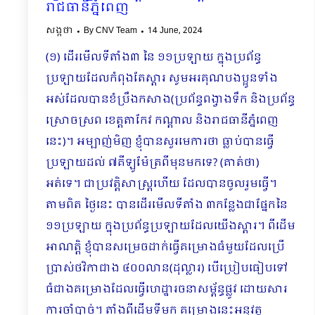
រាជធានីភ្នំពេញ
សង្កថា
By
CNV Team
14 June, 2024
(១) ដើរមើលទីតាំង៣ នៃ ១១ប្រឡាយ ក្នុងប្រព័ន្ធ
ប្រឡាយដែលកំពុងតែស្ដារ សូមអរគុណបងប្អូនទាំង
អស់ដែលបានខំប្រឹងកសាង(ប្រព័ន្ធពង្វាងទឹក និងប្រព័ន្ធ
ស្រោចស្រព ខេត្តតាកែវ កណ្តាល និងរាជធានីភ្នំពេញ
នេះ)​។ អម្បាញ់មិញ ខ្ញុំបានសួរមេការថា ធ្លាប់បានធ្វើ
ប្រឡាយដល់ ៧គីឡូម៉ែត្រពីមុនមកទេ? (គាត់ថា)
អត់ទេ។ ជាប្រវត្តិសាស្រ្តហើយ ដែលបានចូលរួមធ្វើ។
តាមពិត ថ្ងៃនេះ បានដើរមើលទីតាំង ៣កន្លែងជាផ្នែកនៃ
១១ប្រឡាយ ក្នុងប្រព័ន្ធប្រឡាយដែលយើងស្ដារ។ ពីដើម
អាណត្តិ ខ្ញុំបានសម្រេចដាក់ធ្វើគម្រោងធំមួយដែលប្រើ
ប្រាស់ថវិកាជាង ៤០០លាន(ដុល្លារ) បើប្រៀបធៀបទៅ
ធំជាងគម្រោងដែលធ្វើហេដ្ឋារចនាសម្ព័ន្ធផ្លូវ ដោយសារ
ការចាំបាច់។ តាំងពីដើមទីមក គម្រោងនេះអនុវត្ត