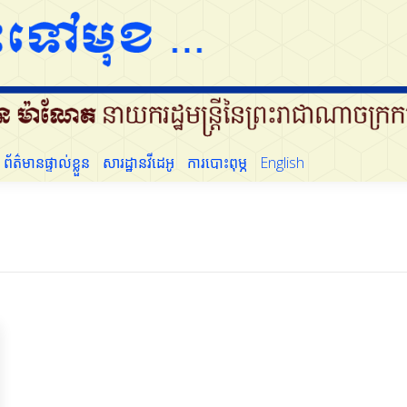
ដើម្បីប្រជាជន
ព័ត៌មានផ្ទាល់ខ្លួន
សារដ្ឋានវីដេអូ
ការបោះពុម្ភ
English
ព័ត៌មានផ្ទាល់ខ្លួន
សារដ្ឋានវីដេអូ
ការបោះពុម្ភ
English