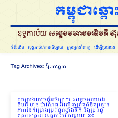
ទំព័រដើម
សុន្ទរកថា/ការអធិប្បាយ
ក្រុមអ្នកនាំពាក្យ
ទំព័រដើម
សុន្ទរកថា/ការអធិប្បាយ
ក្រុមអ្នកនាំពាក្យ
ដើម្បីប្រជាជន
Tag Archives:
ព្រែកត្នោត
ដកស្រង់សេចក្ដីអធិប្បាយ សម្ដេចមហាបវរ
ធិបតី ហ៊ុន ម៉ាណែត អញ្ជើញត្រួតពិនិត្យវឌ្ឍន
ភាពនៃគម្រោងប្រព័ន្ធពង្វាងទឹក និងប្រព័ន្ធ
ស្រោចស្រព ខេត្តតាកែវ កណ្តាល និង