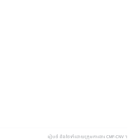
រៀបចំ និងថែទាំដោយក្រុមការងារ CMF-CNV ​។