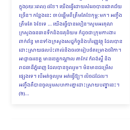
ក្នុង(រយៈពេល) ៨ខែ។ យើងធ្វើដោយសំរេចបានជោគ​ជ័យ
ច្រើន។ កន្លែងនេះ ចាប់ផ្ដើមពីត្រឹមតែខែកុម្ភៈមក។ អញ្ចឹង
ត្រឹមតែ ៦ខែទេ … យើងធ្វើបានលឿន។សូមអរគុណ
ក្រសួងធនធានទឹកនិងឧតុនិយម ក៏ដូចជាក្រុមការងារ
ពាក់ព័ន្ធ មានទាំងក្រសួងសេដ្ឋកិច្ចនិងហិរញ្ញវត្ថុ ដែលបាន
ដោះស្រាយផលប៉ះពាល់និងចរចារៀបចំគម្រោងថវិកា។
អាជ្ញាធរខេត្ត មានខេត្តកណ្ដាល តាកែវ កំពង់ស្ពឺ និង
រាជធានីភ្នំពេញ ដែលបានចូលរួម។ មិនមានជម្រើស
ផ្សេងទេ។ បើអត់ចូលរួម អត់ធ្វើឱ្យ។ លិចដដែល។
អញ្ចឹងគឺបានចូលរួមសហការគ្នាដោះស្រាយបញ្ហានេះ។
(២)…