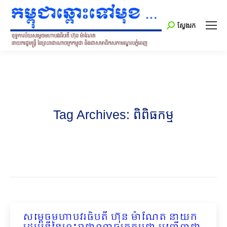
Search:
ស្វែងរក
Tag Archives:
ពិពិធកម្ម
សម្តេចមហាបវរធិបតី ហ៊ុន ម៉ាណែត នាយក