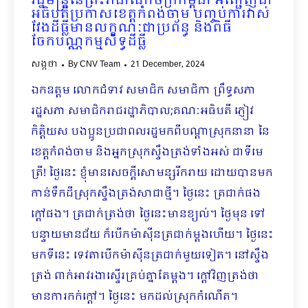
រដ្ឋមន្រ្តីនៃព្រះរាជាណាចក្រកម្ពុជា អញ្ជើញជា
អធិបតីប្រកាសខេត្តកំពង់ចាម បញ្ចប់ការវាស់
វែងដីធ្លីមានលក្ខណៈជាប្រព័ន្ធ និងពិធី
ចែកបណ្ណកម្មសិទ្ធដីធ្លី
សង្កថា
By
CNV Team
21 December, 2024
ឯកឧត្តម លោកជំទាវ សមាជិក សមាជិកា ព្រឹទ្ធសភា
រដ្ឋសភា សមាជិករាជរដ្ឋាភិបាល;គណៈអធិបតី ភ្ញៀវ
កិត្តិយស បងប្អូនប្រជាពលរដ្ឋមកពីបណ្ដាស្រុកនានា នៃ
ខេត្តកំពង់ចាម និងអ្នកស្រុកស្ទឹងត្រង់ទាំងអស់ ជាទីមេ
ត្រី! ថ្ងៃនេះ ខ្ញុំមានសេចក្ដីសោមន្សរីករាយ ដោយបានមក
កាន់ទឹកដីស្រុកស្ទឹងត្រង់សាជាថ្មី។ ថ្ងៃនេះ ត្រជាក់ផង
ក្ដៅផង។ ត្រជាក់ត្រង់ថា ថ្ងៃនេះមានខ្យល់។ ថ្ងៃមុន ទៅ
បន្ទាយមានជ័យ ក៏បើកម៉ាស៊ីនត្រជាក់ម្ដងហើយ។ ថ្ងៃនេះ
មកទីនេះ ទេវតាបើកម៉ាស៊ីនត្រជាក់មួយទៀត។ នៅស្ទឹង
ត្រង់ ពាក់អាវរងាស្ទើរគ្រប់គ្នាតែម្ដង។ ក្ដៅវិញត្រង់ថា
មានការកក់ក្ដៅ។ ថ្ងៃនេះ មកដល់ស្រុកកំណើត។