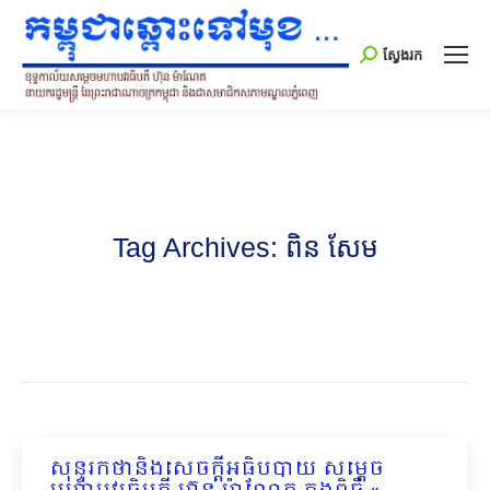
Search:
ស្វែងរក
Tag Archives:
ពិន សែម
សុន្ទរកថានិងសេចក្តីអធិបបាយ សម្តេច