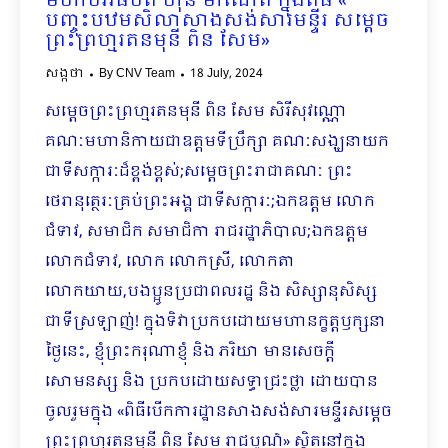
មហាបវរធិបតី ហ៊ុន ម៉ាណែត ក្នុងពិធី «
បញ្ចុះបឋមសិលាសាងសង់សារមន្ទីរ សម្តេច
ព្រះព្រហ្មរតនមុនី ពិន សែម»
សង្កថា
By
CNV Team
18 July, 2024
សម្ដេចព្រះព្រហ្មរតនមុនី ពិន សែម សិរីសុវណ្ណោ
គណៈមហានិកាយជាឧត្តមទីប្រឹក្សា គណៈសង្ឃនាយក
ជាទីសក្ការៈដ៏ខ្ពង់ខ្ពស់;សម្តេចព្រះរាជាគណៈ ព្រះ
ថេរានុត្ថេរៈគ្រប់ព្រះអង្គ ជាទីសក្ការៈ;ឯកឧត្តម លោក
ជំទាវ, សមាជិក សមាជិកា រាជរដ្ឋាភិបាល;ឯកឧត្តម
លោកជំទាវ, លោក លោកស្រី, លោកតា
លោកយាយ,បងប្អូនប្រជាពលរដ្ឋ និង សិស្សានុសិស្ស
ជាទីស្រឡាញ់! ក្នុងទិវាប្រកបដោយមហានក្ខត្តឫក្សនា
ថ្ងៃនេះ, ខ្ញុំព្រះករុណាខ្ញុំ និង ភរិយា មានសេចក្តី
សោមនស្ស និង ប្រកបដោយសទ្ធាជ្រះថ្លា ដោយបាន
ចូលរួមក្នុង «ពិធីបើកការដ្ឋានសាងសង់សារមន្ទីរសម្តេច
ព្រះព្រហ្មរតនមុនី ពិន សែម រាជបូណ៌» ស្ថិតនៅក្នុង