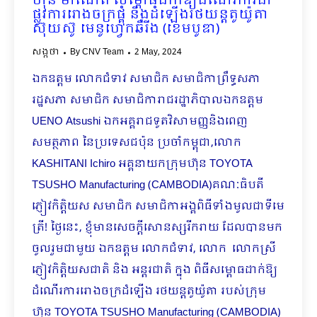
ហ៊ុន ម៉ាណែត សម្ពោធដាក់ឱ្យដំណើរការជា
ផ្លូវការរោងចក្រផ្គុំ និងដំឡើងរថយន្តតូយ៉ូតា
ស៊ុយស៊ូ មេនូហេ្វកឆឺរីង (ខេមបូឌា)
សង្កថា
By
CNV Team
2 May, 2024
ឯកឧត្តម លោកជំទាវ សមាជិក សមាជិកាព្រឹទ្ធសភា
រដ្ឋសភា សមាជិក សមាជិការាជរដ្ឋាភិបាលឯកឧត្តម
UENO Atsushi ឯកអគ្គរាជទូតវិសាមញ្ញនិងពេញ
សមត្ថភាព នៃប្រទេសជប៉ុន ប្រចាំកម្ពុជា,លោក
KASHITANI Ichiro អគ្គនាយកក្រុមហ៊ុន TOYOTA
TSUSHO Manufacturing (CAMBODIA)គណៈធិបតី
ភ្ញៀវកិត្តិយស សមាជិក សមាជិកាអង្គពិធីទាំងមូលជាទីមេ
ត្រី! ថ្ងៃនេះ, ខ្ញុំមានសេចក្តីសោនស្សរីករាយ ដែលបានមក
ចូលរួមជាមួយ ឯកឧត្តម លោកជំទាវ, លោក លោកស្រី
ភ្ញៀវកិត្តិយសជាតិ និង អន្តរជាតិ ក្នុង ពិធីសម្ពោធដាក់ឱ្យ
ដំណើរការ​រោងចក្រដំឡើង រថយន្តតូយ៉ូតា របស់ក្រុម
ហ៊ុន TOYOTA TSUSHO Manufacturing (CAMBODIA)