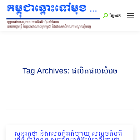
Search:
ស្វែងរក
Tag Archives:
ផលិតផលសំរេច
សុន្ទរកថា និងសេចក្ដីអធិប្បាយ សម្ដេចធិបតី