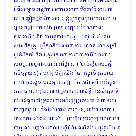
នេះ, ខ្ញុំមានសេចក្តីរីករាយ ដែលបានមកចូលរួម នៅក្នុង
ពិធីសម្ពោធជាផ្លូវការ អគារធនាគារវីងថៅវើ នាពេល
នេះ។ ឆ្លៀតក្នុងឱកាសនេះ, ខ្ញុំសូមចូលរួមអបអរសាទរ
អ្នកឧកញ៉ា គិត ម៉េង ប្រធានក្រុមប្រឹក្សាភិបាល
ធនាគារវីង និង ជាអគ្គនាយកក្រុមហ៊ុនរ៉ូយ៉ាល់គ្រុប
សមាជិកក្រុមប្រឹក្សាភិបាលធនាគារ, លោក-លោកស្រី
ថ្នាក់ដឹកនាំ និង បុគ្គលិក ធនាគារធនាគារវីង ចំពោះ
សមិទ្ធផលថ្មីដែលបាននៅថ្ងៃនេះ។ [ចាប់ផ្តើមសេចក្តី
អធិប្បាយ ១] អម្បាញ់មិញយើងក៏បានស្តាប់នូវរបាយ
ការណ៍សង្ខេបរបស់អ្នកឧកញ៉ា គិត ម៉េង អំពីការវិវត្តន៍
របស់ធនាគារ(ដែល)នៅក្នុងរយៈពេលដ៏ខ្លីបានដើរតួនាទី
សំខាន់ជួយគាំទ្រដល់ការអភិវឌ្ឍប្រទេសជាតិ តាមរយៈ
ការចូលរួម​ពង្រឹងវិស័យធនាគារ។ (១) វិស័យធនាគារ
មានសារៈសំខាន់ណាស់ … (ប្រៀបបានដូច)ជាឈាម។
ពាក្យសាមញ្ញថា អត់លុយធ្វើអីក៏អត់កើតដែរ ប៉ុន្តែបើមាន