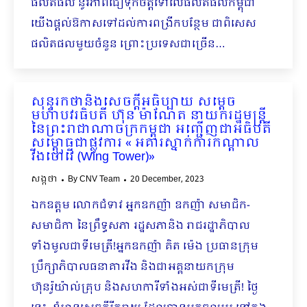
ផលិតផល នូវភាពជឿទុកចិត្តទៅលើផលិតផលកម្ពុជា
យើងផ្ដល់ឱកាសទៅដល់ការពង្រីកបន្ថែម ជាពិ​សេស
ផលិតផលមួយចំនួន ព្រោះប្រទេសជាច្រើន…
សុន្ទរកថានិងសេចក្តីអធិប្បាយ សម្តេច
មហាបវរធិបតី ហ៊ុន ម៉ាណែត នាយករដ្ឋមន្ត្រី
នៃព្រះរាជាណាចក្រកម្ពុជា អញ្ជើញជាអធិបតី
សម្ពោធជាផ្លូវការ « អគារស្នាក់ការកណ្តាល
វីងថៅវើ (Wing Tower)»
សង្កថា
By
CNV Team
20 December, 2023
ឯកឧត្តម លោកជំទាវ អ្នកឧកញ៉ា ឧកញ៉ា សមាជិក-
សមាជិកា នៃព្រឹទ្ធសភា រដ្ឋសភានិង រាជរដ្ឋាភិបាល​
ទាំងមូលជាទីមេត្រី!អ្នកឧកញ៉ា គិត ម៉េង ប្រធានក្រុម
ប្រឹក្សាភិបាលធនាគារវីង និងជាអគ្គនាយកក្រុម
ហ៊ុនរ៉ូយ៉ាល់គ្រុប និងសហការីទាំងអស់ជាទីមេត្រី! ថ្ងៃ