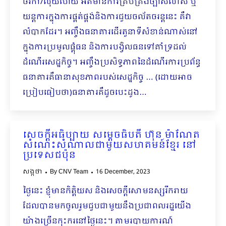
ថវិកា/លុយហើយ អត់មានការគ្រប់គ្រងច្បាស់លាស់ ឬ
យន្តការក្នុងការផ្គត់ផ្គង់និងការជួយចល័តចរន្តនេះ គឺវា
លំបាកដែរ។ អញ្ចឹងធនាគារដើរតួនាទីសំខាន់ណាស់នៅ
ក្នុងការប្រមូលផ្តុំធន និងការបង្វិលធនទៅគាំទ្រដល់
ដំណើរសេដ្ឋកិច្ច។ អញ្ចឹងប្រសិទ្ធភាពនៃដំណើរការប្រព័ន្ធ
ធនាគារគឺធានាសុខភាពរបស់សេដ្ឋកិច្ច … (ដោយអាច
ប្រៀបធៀបថា)ធនាគារគឺដូចបេះដូង…
សេចក្ដីអធិប្បាយ សម្ដេចធិបតី ហ៊ុន ម៉ាណែត
សំណេះសំណាលជាមួយសហគមន៍ខ្មែរ នៅ
ប្រទេសជប៉ុន
សង្កថា
By
CNV Team
16 December, 2023
ថ្ងៃនេះ ខ្ញុំមានកិត្តិយស និងសេចក្ដីសោមនស្សរីករាយ
ដែលបានមកចូលរួមជួបជាមួយនឹងប្រជាពលរដ្ឋយើង
យ៉ាងច្រើនកុះករនៅថ្ងៃនេះ។ តាមរបាយការណ៍