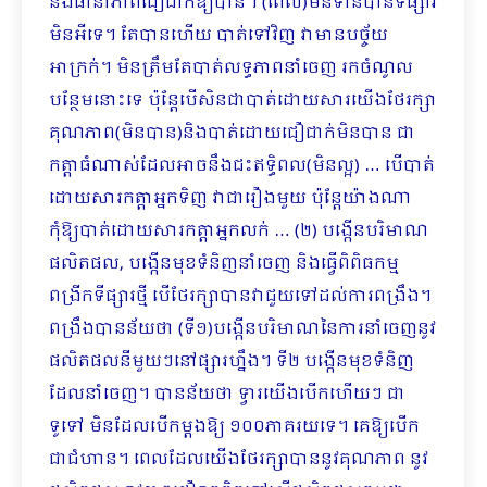
និងធានាភាពជឿជាក់ឱ្យបាន។ (ពេល)មិនទាន់បានទីផ្សារ
មិនអីទេ។ តែបានហើយ បាត់ទៅវិញ វាមានបច្ច័យ
អាក្រក់​។ មិនត្រឹមតែបាត់លទ្ធភាពនាំចេញ រកចំណូល
បន្ថែមនោះទេ ប៉ុន្តែបើសិនជាបាត់ដោយសារយើងថែរក្សា
គុណភាព(មិនបាន)និងបាត់ដោយជឿជាក់មិនបាន ជា
កត្តាធំណាស់ដែលអាចនឹងជះឥទ្ធិពល(មិនល្អ) … បើបាត់
ដោយសារកត្តាអ្នកទិញ វាជារឿងមួយ ប៉ុន្តែយ៉ាងណា
កុំឱ្យបាត់ដោយសារកត្តាអ្នកលក់ … (២) បង្កើនបរិមាណ
ផលិតផល, បង្កើនមុខទំនិញនាំចេញ និងធ្វើពិពិធកម្ម
ពង្រីកទីផ្សារថ្មី បើថែរក្សាបានវាជួយទៅដល់ការពង្រឹង។
ពង្រឹងបានន័យថា (ទី១)បង្កើនបរិមាណនៃការនាំចេញនូវ
ផលិត​ផលនីមួយៗនៅផ្សារហ្នឹង។ ទី២ បង្កើនមុខទំនិញ
ដែលនាំចេញ។ បានន័យថា ទ្វារយើងបើកហើយៗ ជា
ទូទៅ មិនដែលបើកម្ដងឱ្យ​ ១០០ភាគរយទេ។ គេឱ្យបើក
ជាជំហាន។ ពេលដែលយើងថែរក្សាបាននូវគុណភាព នូវ