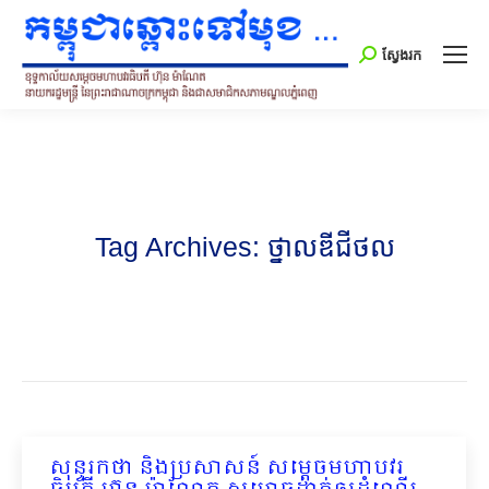
Search:
ស្វែងរក
Tag Archives:
ថ្នាលឌីជីថល
សុន្ទរកថា និងប្រសាសន៍ សម្ដេចមហាបវរ