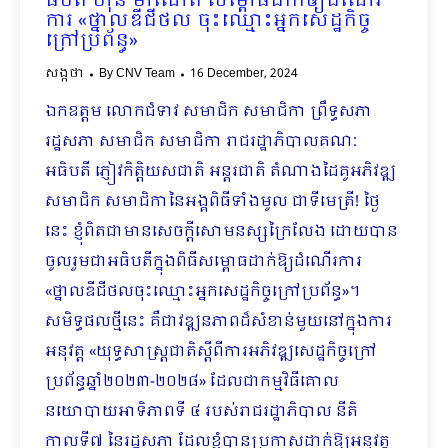
ធិបតី ហ៊ុន ម៉ាណែត សម្ពោធដាក់ឲ្យដំណើរ
ការ «ថ្នាលឌីជីថល ចុះឈ្មោះអ្នកសេដ្ឋកិច្ច
ក្រៅប្រព័ន្ធ»
សង្កថា
By
CNV Team
16 December, 2024
ឯកឧត្តម លោកជំទាវ សមាជិក សមាជិកា ព្រឹទ្ធសភា
រដ្ឋសភា សមាជិក សមាជិកា រាជរដ្ឋាភិបាលគណៈ
អធិបតី ភ្ញៀវកិត្តិយសជាតិ អន្តរជាតិ តំណាងដៃគូអភិវឌ្ឍ
សមាជិក សមាជិកានៃអង្គពិធីទាំងមូល ជាទីមេត្រី! ថ្ងៃ
នេះ ខ្ញុំពិតជាមានសេចក្តីសោមនស្សក្រៃលែង ដោយបាន
ចូលរួមជាអធិបតីក្នុងពិធីសម្ពោធដាក់ឱ្យដំណើរការ
«ថ្នាលឌីជីថលចុះឈ្មោះអ្នកសេដ្ឋកិច្ចក្រៅប្រព័ន្ធ»។
សមិទ្ធផល​ថ្មី​នេះ គឺជាវឌ្ឍនភាពដ៏សំខាន់មួយនៅក្នុងការ
អនុវត្ត «យុទ្ធសាស្រ្តជាតិស្តីពីការអភិវឌ្ឍសេដ្ឋកិច្ចក្រៅ
ប្រព័ន្ធឆ្នាំ២០២៣-២០២៨» ដែលជាកម្មវិធីគោល
នយោបាយអាទិភាពទី ៤ របស់រាជរដ្ឋាភិបាល នីតិ
កាលទី៧ នៃរដ្ឋសភា ដែលខ្ញុំបានប្រកាសដាក់ឱ្យអនុវត្ត