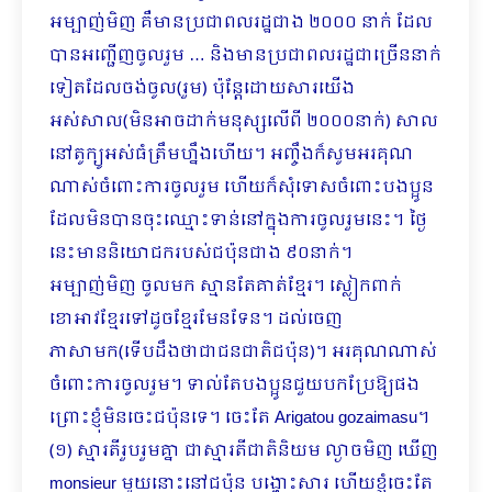
អម្បាញ់មិញ គឺមានប្រជាពលរដ្ឋជាង ២០០០ នាក់ ដែល
បានអញ្ជើញចូលរួម … និងមានប្រជាពលរដ្ឋជាច្រើននាក់
ទៀតដែលចង់ចូល(រួម) ប៉ុន្តែដោយសារយើង
អស់សាល(មិនអាចដាក់មនុស្សលើពី ២០០០នាក់) សាល
នៅតូក្យូអស់ធំត្រឹមហ្នឹងហើយ។ អញ្ចឹងក៏សូមអរគុណ
ណាស់ចំ​ពោះការចូលរួម ហើយក៏សុំទោសចំពោះបងប្អូន
ដែលមិនបានចុះឈ្មោះទាន់នៅក្នុងការចូលរួមនេះ។ ថ្ងៃ
នេះមាននិយោជករបស់ជប៉ុនជាង ៩០នាក់។
អម្បាញ់មិញ ចូលមក ស្មានតែគាត់ខ្មែរ។ ស្លៀកពាក់
ខោអាវខ្មែរទៅដូចខ្មែរមែនទែន។ ដល់ចេញ
ភាសាមក(ទើបដឹងថាជាជនជាតិជប៉ុន)។ អរគុណណាស់
ចំពោះការចូលរួម។ ទាល់តែបងប្អូនជួយបកប្រែឱ្យផង
ព្រោះខ្ញុំមិនចេះជប៉ុនទេ។​ ចេះតែ Arigatou gozaimasu។
(១) ស្មារតីរួបរួមគ្នា ជាស្មារតីជាតិនិយម ល្ងាចមិញ ឃើញ
monsieur មួយនោះនៅជប៉ុន បង្ហោះសារ ហើយខ្ញុំចេះតែ