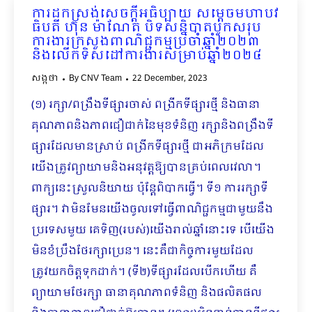
ការដកស្រង់សេចក្តីអធិប្បាយ សម្តេចមហាបវ
ធិបតី ហ៊ុន ម៉ាណែត បិទសន្និបាតបូកសរុប
ការងារក្រសួងពាណិជ្ជកម្មប្រចាំឆ្នាំ២០២៣
និងលើកទិសដៅការងារសម្រាប់ឆ្នាំ២០២៤
សង្កថា
By
CNV Team
22 December, 2023
(១) រក្សា/ពង្រឹងទីផ្សារចាស់ ពង្រីកទីផ្សារថ្មី និងធានា
គុណភាពនិងភាពជឿជាក់នៃមុខទំនិញ រក្សានិងពង្រឹងទី
ផ្សារដែលមានស្រាប់ ពង្រីកទីផ្សារថ្មី ជាអភិក្រមដែល
យើងត្រូវព្យាយាមនិងអនុវត្ត​ឱ្យបានគ្រប់ពេលវេលា។
ពាក្យនេះស្រួលនិយាយ ប៉ុន្តែពិបាកធ្វើ។ ទី១ ការរក្សាទី
ផ្សារ។ វាមិនមែនយើងចូលទៅធ្វើពាណិជ្ជកម្មជាមួយនឹង
ប្រទេសមួយ គេទិញ(របស់)យើងរាល់ឆ្នាំនោះទេ បើយើង
មិនខំប្រឹងថែរក្សាប្រេន។ នេះគឺជាកិច្ចការមួយដែល
ត្រូវយកចិត្តទុកដាក់។ (ទី២)ទីផ្សារដែលបើកហើយ គឺ
ព្យាយាមថែរក្សា ធានាគុណភាពទំនិញ និងផលិតផល