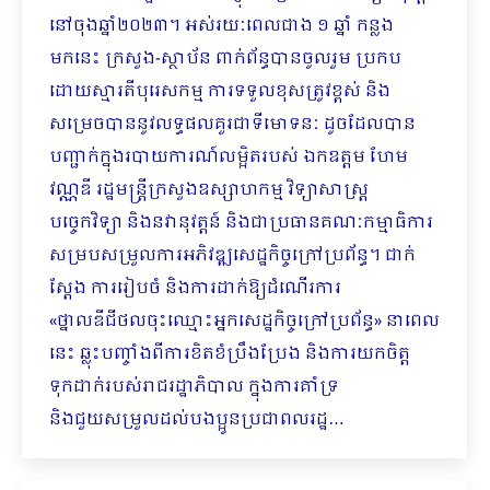
នៅចុងឆ្នាំ២០២៣។ អស់រយៈពេលជាង ១ ឆ្នាំ កន្លង
មកនេះ ក្រសួង-ស្ថាប័ន ពាក់ព័ន្ធបានចូលរួម ប្រកប
ដោយស្មារតីបុរេសកម្ម ការទទួលខុសត្រូវខ្ពស់ និង
សម្រេចបាននូវលទ្ធផលគួរជាទីមោទនៈ ដូច​ដែលបាន
បញ្ជាក់ក្នុងរបាយការណ៍លម្អិតរបស់ ឯកឧត្តម ហែម
វណ្ណឌី រដ្ឋមន្ត្រីក្រសួងឧស្សាហកម្ម វិទ្យាសាស្ត្រ
បច្ចេកវិទ្យា និងនវានុវត្តន៍ និងជាប្រធានគណៈកម្មាធិការ
សម្របសម្រួល​ការអភិវឌ្ឍសេដ្ឋកិច្ចក្រៅប្រព័ន្ធ។ ជាក់
ស្តែង ការរៀបចំ និងការដាក់ឱ្យដំណើរការ
«ថ្នាលឌីជីថលចុះឈ្មោះអ្នកសេដ្ឋកិច្ចក្រៅប្រព័ន្ធ» នាពេល
នេះ ឆ្លុះបញ្ចាំងពីការខិតខំប្រឹងប្រែង និងការយកចិត្ត
ទុកដាក់របស់រាជរដ្ឋាភិបាល ក្នុងការគាំទ្រ
និងជួយសម្រួលដល់បងប្អូនប្រជាពលរដ្ឋ…