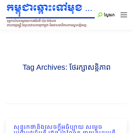
Search:
ស្វែងរក
Tag Archives:
ថែរក្សាសន្តិភាព
សុន្ទរកថានិងសេចក្តីអធិប្បាយ សម្តេច