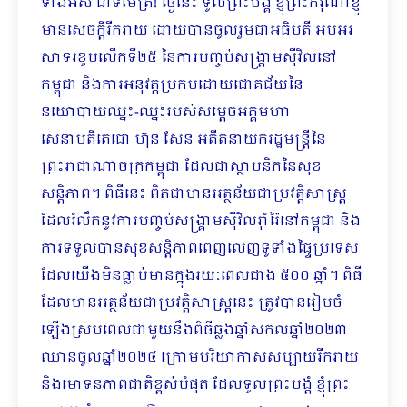
ទាំងអស់ ជាទីមេត្រី! ថ្ងៃនេះ ទូលព្រះបង្គំ ខ្ញុំព្រះករុណាខ្ញុំ
មានសេចក្តីរីករាយ ដោយបានចូលរួមជាអធិបតី អបអរ
សាទរខួបលើកទី២៥ នៃការបញ្ចប់សង្រ្គាមស៊ីវិលនៅ
កម្ពុជា និងការអនុវត្តប្រកបដោយជោគជ័យនៃ
នយោបាយឈ្នះ-ឈ្នះរបស់សម្តេចអគ្គមហា
សេនាបតីតេជោ ហ៊ុន សែន អតីតនាយករដ្ឋមន្ត្រីនៃ
ព្រះរាជាណាចក្រកម្ពុជា ដែលជាស្ថាបនិកនៃសុខ
សន្តិភាព។ ពិធីនេះ ពិតជាមានអត្ថន័យជាប្រវត្តិសាស្រ្ត
ដែលរំលឹកនូវការបញ្ចប់សង្រ្គាមស៊ីវិលរ៉ាំរ៉ៃនៅកម្ពុជា និង
ការទទួលបានសុខសន្តិភាពពេញលេញទូទាំងផ្ទៃប្រទេស
ដែលយើងមិនធ្លាប់មានក្នុងរយៈពេលជាង ៥០០ ឆ្នាំ។ ពិធី
ដែលមានអត្ថន័យជាប្រវត្តិសាស្ត្រនេះ ត្រូវបានរៀបចំ
ឡើងស្របពេលជាមួយនឹងពិធីឆ្លងឆ្នាំសកលឆ្នាំ២០២៣
ឈានចូលឆ្នាំ២០២៤ ក្រោមបរិយាកាសសប្បាយរីករាយ
និងមោទនភាពជាតិខ្ពស់បំផុត ដែលទូលព្រះបង្គំ ខ្ញុំព្រះ