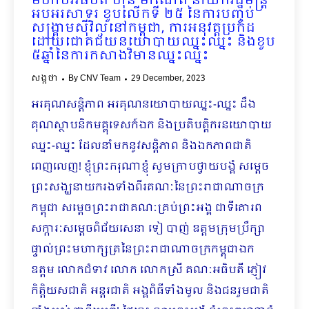
មហាបវរធិបតី ហ៊ុន ម៉ាណែត នាយករដ្ឋមន្ត្រី
អបអរសាទរ ខួបលើកទី ២៥ នៃការបញ្ចប់
សង្គ្រាមស៊ីវិលនៅកម្ពុជា, ការអនុវត្តប្រកដ
ដោយជោគជ័យនយោបាយឈ្នះឈ្នះ និងខួប
៥ឆ្នាំនៃការកសាងវិមានឈ្នះឈ្នះ
សង្កថា
By
CNV Team
29 December, 2023
អរគុណសន្តិភាព អរគុណនយោបាយឈ្នះ-ឈ្នះ ដឹង
គុណស្ថាបនិកមគ្គុទេសក៍ឯក និងប្រតិបត្តិករនយោបាយ
ឈ្នះ-ឈ្នះ ដែលនាំមកនូវសន្តិភាព និងឯកភាពជាតិ
ពេញលេញ! ខ្ញុំព្រះករុណាខ្ញុំ សូមក្រាបថ្វាយបង្គំ សម្ដេច
ព្រះសង្ឃនាយករងទាំងពីរគណៈនៃព្រះរាជាណាចក្រ
កម្ពុជា សម្ដេចព្រះរាជាគណៈគ្រប់ព្រះអង្គ ជាទីគោរព
សក្ការៈសម្ដេចពិជ័យសេនា ទៀ បាញ់ ឧត្ដមក្រុមប្រឹក្សា
ផ្ទាល់ព្រះមហាក្សត្រនៃព្រះរាជាណាចក្រកម្ពុជាឯក
ឧត្តម លោកជំទាវ លោក លោកស្រី គណៈអធិបតី ភ្ញៀវ
កិត្តិយសជាតិ អន្តរជាតិ អង្គពិធីទាំងមូល និងជនរួមជាតិ