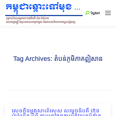
Search:
ស្វែងរក
Tag Archives:
តំបន់ភូមិភាគឦសាន
សេចក្ដីចម្លងសារពិសេស សម្ដេចធិបតី ហ៊ុន