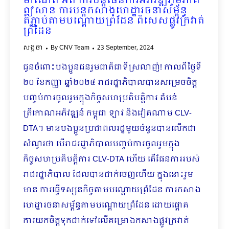
ម៉ាណែត អំពី ការបន្តផែនការអភិវឌ្ឍភូមិភាគ
ឦសាន ការបន្តកសាងហេដ្ឋារចនាសម្ព័ន្ធ
តភ្ជាប់តាមបណ្ដោយព្រំដែន ពិសេសផ្លូវក្រវាត់
ព្រំដែន
សង្កថា
By
CNV Team
23 September, 2024
ជូនចំពោះបងប្អូនជនរួមជាតិជាទីស្រលាញ់! កាលពីថ្ងៃទី
២០ ខែកញ្ញា ឆ្នាំ២០២៤ រាជរដ្ឋាភិបាលបានសម្រេចចិត្ត
បញ្ចប់ការចូលរួមក្នុងកិច្ចសហប្រតិបត្តិការ តំបន់
ត្រីកោណអភិវឌ្ឍន៍ កម្ពុជា ឡាវ និងវៀតណាម CLV-
DTA។ មានបងប្អូនប្រជាពលរដ្ឋមួយចំនួនបានលើកជា
សំណូរថា បើរាជរដ្ឋាភិបាលបញ្ចប់ការចូលរួមក្នុង
កិច្ចសហប្រតិបត្តិការ CLV-DTA ហើយ តើផែនការរបស់
រាជរដ្ឋាភិបាល ដែលបានដាក់ចេញហើយ ក្នុងនោះរួម
មាន ការធ្វើទស្សនកិច្ចតាមបណ្ដោយព្រំដែន ការកសាង
ហេដ្ឋារចនាសម្ព័ន្ធតាមបណ្ដោយព្រំដែន ដោយផ្ដោត
ការយកចិត្តទុកដាក់ទៅលើគម្រោងកសាងផ្លូវក្រវាត់