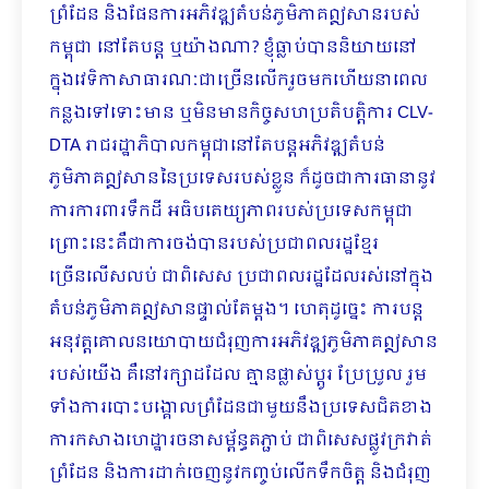
ព្រំដែន និងផែនការអភិវឌ្ឍតំបន់ភូមិភាគឦសានរបស់
កម្ពុជា នៅតែបន្ត ឬយ៉ាងណា? ខ្ញុំធ្លាប់បាននិយាយនៅ
ក្នុងវេទិកាសាធារណៈជាច្រើនលើករួចមកហើយនាពេល
កន្លងទៅទោះមាន ឬមិនមានកិច្ចសហប្រតិបត្តិការ CLV-
DTA រាជរដ្ឋាភិបាលកម្ពុជានៅតែបន្តអភិវឌ្ឍតំបន់
ភូមិភាគឦសាននៃប្រទេសរបស់ខ្លួន ក៏ដូចជាការធានានូវ
ការការពារទឹកដី អធិបតេយ្យភាពរបស់ប្រទេសកម្ពុជា
ព្រោះនេះគឺជាការចង់បានរបស់ប្រជាពលរដ្ឋខ្មែរ
ច្រើនលើសលប់ ជាពិសេស ប្រជាពលរដ្ឋដែលរស់នៅក្នុង
តំបន់ភូមិភាគឦសានផ្ទាល់តែម្ដង។ ហេតុដូច្នេះ ការបន្ត
អនុវត្តគោលនយោបាយជំរុញការអភិវឌ្ឍភូមិភាគឦសាន
របស់យើង គឺនៅរក្សាដដែល គ្មានផ្លាស់ប្ដូរ ប្រែប្រូល រួម
ទាំងការបោះបង្គោលព្រំដែនជាមួយនឹងប្រទេសជិតខាង
ការកសាងហេដ្ឋារចនាសម្ព័ន្ធតភ្ជាប់ ជាពិសេសផ្លូវក្រវាត់
ព្រំដែន និងការដាក់ចេញនូវកញ្ចប់លើកទឹកចិត្ត និងជំរុញ