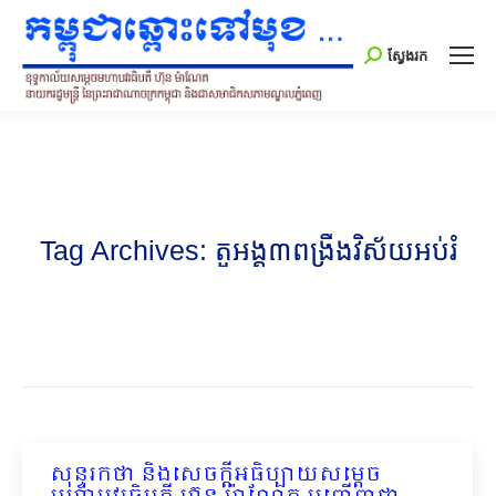
Search:
ស្វែងរក
Tag Archives:
តួអង្គ៣ពង្រឹងវិស័យអប់រំ
សុន្ទរកថា និងសេចក្ដីអធិប្បាយសម្ដេច