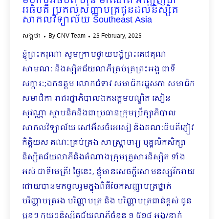
មហាបវរធិបតី ហ៊ុន ម៉ាណែត អញ្ជើញជា
អធិបតី ប្រគល់សញ្ញាបត្រជូនដល់និស្សិត
សាកលវិទ្យាល័យ Southeast Asia
សង្កថា
By
CNV Team
25 February, 2025
ខ្ញុំព្រះករុណា សូមក្រាបថ្វាយបង្គំព្រះតេជគុណ
សាមណៈ ​​និងស្សិតជ័យលាភីគ្រប់គ្រព្រះអង្គ ជាទី
សក្ការៈ;ឯកឧត្តម លោកជំទាវ សមាជិករដ្ឋសភា សមាជិក
សមាជិកា រាជរដ្ឋាភិបាលឯកឧត្តមបណ្ឌិត សៀន
សុវណ្ណា ស្ថាបនិកនិងជាប្រធានក្រុមប្រឹក្សាភិបាល
សាកលវិទ្យាល័យ ​សៅអ៊ីសថ៍អេសៀ និងគណៈធិបតីភ្ញៀវ
កិត្តិយស គណៈគ្រប់គ្រង សាស្ត្រាចារ្យ​​ បុគ្គលិកសិក្សា
និស្សិតជ័យលាភីនិងតំណាងក្រុមគ្រួសារនិស្សិត ទាំង
អស់ ជាទីមេត្រី! ថ្ងៃនេះ, ខ្ញុំមានសេចក្តីសោមនស្សរីករាយ
ដោយបានមកចូលរួមក្នុងពិធីចែកសញ្ញាបត្រថ្នាក់
បរិញ្ញាបត្ររង បរិញ្ញាបត្រ និង បរិញ្ញាបត្រជាន់ខ្ពស់ ជូន
ប្អូនៗ ក្មួយៗនិស្សិតជ័យលាភីចំនួន ១ ៥១៨ អង្គ/នាក់