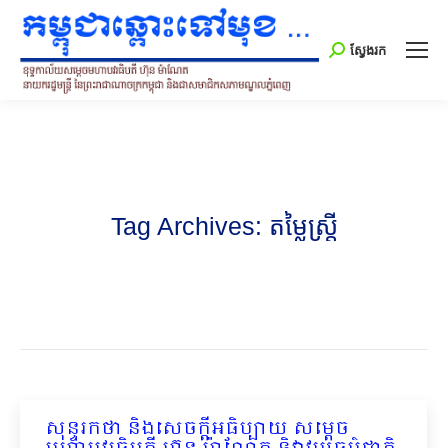
Search:
ស្វែងរក
Tag Archives:
តម្លៃស្ត្រី
សុន្ទរកថា និងសេចក្ដីអធិប្បាយ សម្ដេច