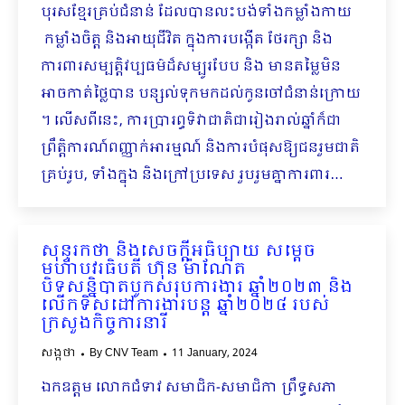
បុរសខ្មែរគ្រប់ជំនាន់ ដែលបានលះបង់ទាំងកម្លាំងកាយ
កម្លាំងចិត្ត និងអាយុជីវិត ក្នុងការបង្កើត ថែរក្សា និង
ការពារសម្បត្តិវប្បធម៌ដ៏សម្បូរបែប និង មានតម្លៃមិន
អាចកាត់ថ្លៃបាន បន្សល់ទុកមកដល់កូនចៅជំនាន់ក្រោយ
។ លើសពីនេះ, ការប្រារព្ធទិវាជាតិជារៀងរាល់ឆ្នាំក៏ជា
ព្រឹត្តិការណ៍ពញ្ញាក់អារម្មណ៍ និងការបំផុសឱ្យជនរួមជាតិ
គ្រប់រូប, ទាំងក្នុង និងក្រៅប្រទេស រួបរួមគ្នាការពារ…
សុន្ទរកថា និងសេចក្តីអធិប្បាយ សម្តេច
មហាបវរធិបតី ហ៊ុន ម៉ាណែត
បិទសន្និបាតបូកសរុបការងារ ឆ្នាំ២០២៣ និង
លើកទិសដៅការងារបន្ត ឆ្នាំ២០២៤ របស់
ក្រសួងកិច្ចការនារី
សង្កថា
By
CNV Team
11 January, 2024
ឯកឧត្តម លោកជំទាវ សមាជិក-សមាជិកា ព្រឹទ្ធសភា