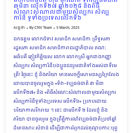
មហាបវរធិបតី ហ៊ុន ម៉ាណែត ទិវាវប្បធម៌ជាតិ
៣មីនា លើកទី២៧ ឆ្នាំ២០២៥ និងពិធី
សំណេះសំណាលជាមួយសិល្បករ សិល្ប
ការិនី ទូទាំងប្រទេសលើកទី៦
សង្កថា
By
CNV Team
5 March, 2025
ឯកឧត្តម លោកជំទាវ សមាជិក សមាជិកា ព្រឹទ្ធសភា
រដ្ឋសភា សមាជិក សមាជិការាជរដ្ឋាភិបាល​ គណៈ
អធិបតី ភ្ញៀវកិត្តិយស​ លោក លោកស្រី អ្នកនាងកញ្ញា
សិល្បករ សិល្បការិនីបងប្អូនជនរួមជាតិទាំងអស់ជាទីមេ
ត្រី! ថ្ងៃនេះ ខ្ញុំ និងភរិយា មានសេចក្ដីសោមនស្សក្រៃលែង
ដោយបានចូលរួមក្នុង «ទិវា–វប្បធម៌ជាតិ ៣ មីនា
លើកទី២៧» និង «ពិធីសំណេះសំណាលជាមួយសិល្បករ
សិល្បការិនីទូទាំងប្រទេស លើកទី៦» ប្រកបដោយ
បរិយាកាសរីករាយ ។ នេះ ជាលើកទី ២ ដែលខ្ញុំ និង
ភរិយា បានចូលរួម ក្នុងព្រឹត្តិការណ៍វប្បធម៌ជាតិប្រចាំឆ្នាំ
ដ៏មានសារៈសំខាន់ ដើម្បីជាការរំឭកដល់គុណូបការៈបុព្វ