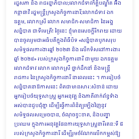
រដ្ឋសភា និង រាជរដ្ឋាភិបាល;លោកជំទាវកិត្តិបណ្ឌិត អ៊ឹង
កន្ថាផាវី រដ្ឋមន្រ្តីក្រសួងកិច្ចការនារី;លោកជំទាវ ឯក
ឧត្តម, លោកស្រី លោក សមាជិក-សមាជិកា នៃអង្គ
សន្និបាត ជាទីមេត្រី! ថ្ងៃនេះ ខ្ញុំមានសេចក្តីរីករាយ ដោយ
បានចូលរួមជាអធិបតីក្នុងពិធីបិទ «សន្និបាតបូកសរុប
សមិទ្ធផលការងារឆ្នាំ ២០២៣ និង លើកទិសដៅការងារ
ឆ្នាំ ២០២៤» របស់ក្រសួងកិច្ចការនារី ជាមួយ ឯកឧត្តម
លោកជំទាវ លោក លោកស្រី ថ្នាក់ដឹកនាំ និងមន្រ្តី
រាជការ នៃក្រសួងកិច្ចការនារី នាពេលនេះ ។ ការរៀបចំ
សន្និបាតនាឱកាសនេះ ពិតជាមានសារៈសំខាន់ ដោយ
អ្នករៀបចំយុទ្ធសាស្រ្ត អ្នកអនុវត្ត និងភាគីពាក់ព័ន្ធទំាង
អស់បានជួបជុំគ្នា ដើម្បីធ្វើការពិនិត្យឡើងវិញនូវ
សមិទ្ធផលសម្រេចបាន, ចំណុចខ្វះខាត, និងបញ្ហា
ប្រឈម ក្នុងការអនុវត្តផែនការយុទ្ធសាស្រ្តនារីរតនៈទី ៥
របស់ក្រសួងកិច្ចការនារី ដើម្បីរួមចំណែកលើកកម្ពស់ឱ្យ