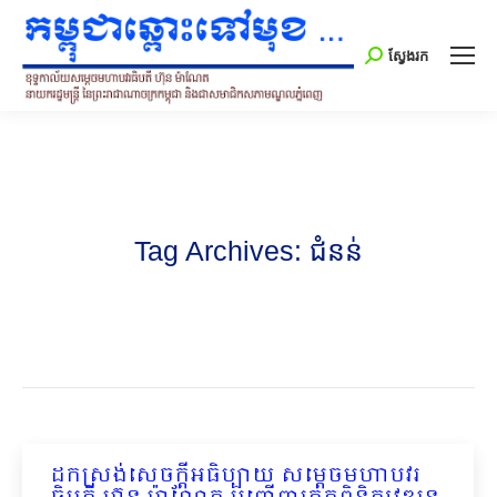
Search:
ស្វែងរក
Tag Archives:
ជំនន់
ដកស្រង់សេចក្ដីអធិប្បាយ សម្ដេចមហាបវរ