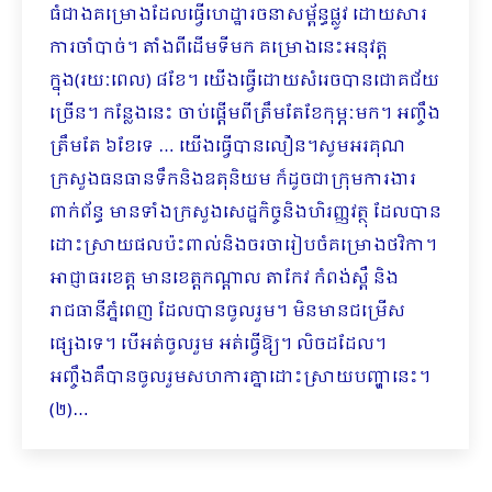
ធំជាងគម្រោងដែលធ្វើហេដ្ឋារចនាសម្ព័ន្ធផ្លូវ ដោយសារ
ការចាំបាច់។ តាំងពីដើមទីមក គម្រោងនេះអនុវត្ត
ក្នុង(រយៈពេល) ៨ខែ។ យើងធ្វើដោយសំរេចបានជោគ​ជ័យ
ច្រើន។ កន្លែងនេះ ចាប់ផ្ដើមពីត្រឹមតែខែកុម្ភៈមក។ អញ្ចឹង
ត្រឹមតែ ៦ខែទេ … យើងធ្វើបានលឿន។សូមអរគុណ
ក្រសួងធនធានទឹកនិងឧតុនិយម ក៏ដូចជាក្រុមការងារ
ពាក់ព័ន្ធ មានទាំងក្រសួងសេដ្ឋកិច្ចនិងហិរញ្ញវត្ថុ ដែលបាន
ដោះស្រាយផលប៉ះពាល់និងចរចារៀបចំគម្រោងថវិកា។
អាជ្ញាធរខេត្ត មានខេត្តកណ្ដាល តាកែវ កំពង់ស្ពឺ និង
រាជធានីភ្នំពេញ ដែលបានចូលរួម។ មិនមានជម្រើស
ផ្សេងទេ។ បើអត់ចូលរួម អត់ធ្វើឱ្យ។ លិចដដែល។
អញ្ចឹងគឺបានចូលរួមសហការគ្នាដោះស្រាយបញ្ហានេះ។
(២)…