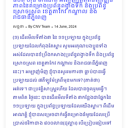
ធិបតី ហ៊ុន ម៉ាណែត អញ្ជើញត្រួតពិនិត្យវឌ្ឍន
ភាពនៃគម្រោងប្រព័ន្ធពង្វាងទឹក និងប្រព័ន្ធ
ស្រោចស្រព ខេត្តតាកែវ កណ្តាល និង
រាជធានីភ្នំពេញ
សង្កថា
By
CNV Team
14 June, 2024
(១) ដើរមើលទីតាំង៣ នៃ ១១ប្រឡាយ ក្នុងប្រព័ន្ធ
ប្រឡាយដែលកំពុងតែស្ដារ សូមអរគុណបងប្អូនទាំង
អស់ដែលបានខំប្រឹងកសាង(ប្រព័ន្ធពង្វាងទឹក និងប្រព័ន្ធ
ស្រោចស្រព ខេត្តតាកែវ កណ្តាល និងរាជធានីភ្នំពេញ
នេះ)​។ អម្បាញ់មិញ ខ្ញុំបានសួរមេការថា ធ្លាប់បានធ្វើ
ប្រឡាយដល់ ៧គីឡូម៉ែត្រពីមុនមកទេ? (គាត់ថា)
អត់ទេ។ ជាប្រវត្តិសាស្រ្តហើយ ដែលបានចូលរួមធ្វើ។
តាមពិត ថ្ងៃនេះ បានដើរមើលទីតាំង ៣កន្លែងជាផ្នែកនៃ
១១ប្រឡាយ ក្នុងប្រព័ន្ធប្រឡាយដែលយើងស្ដារ។ ពីដើម
អាណត្តិ ខ្ញុំបានសម្រេចដាក់ធ្វើគម្រោងធំមួយដែលប្រើ
ប្រាស់ថវិកាជាង ៤០០លាន(ដុល្លារ) បើប្រៀបធៀបទៅ