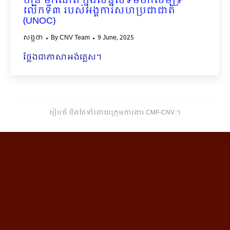
ហ៊ុន ម៉ាណែត ក្នុងសន្និសីទមហាសមុទ្រ
លើកទី៣ របស់អង្គការសហប្រជាជាតិ
(UNOC)
សង្កថា
By
CNV Team
9 June, 2025
ថ្លែងជាភាសាអង់គ្លេស។
រៀបចំ និងថែទាំដោយក្រុមការងារ CMF-CNV ​។