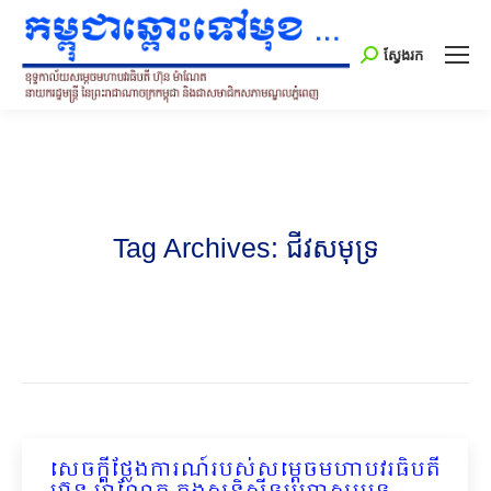
Search:
ស្វែងរក
Tag Archives:
ជីវសមុទ្រ
សេចក្តីថ្លែងការណ៍របស់សម្តេចមហាបវរធិបតី