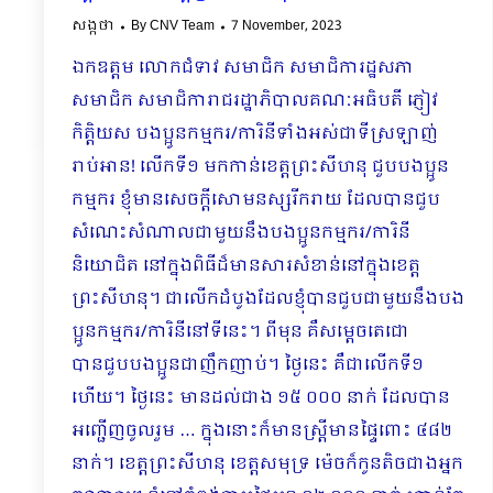
សង្កថា
By
CNV Team
7 November, 2023
ឯកឧត្តម លោកជំទាវ សមាជិក សមាជិការដ្ឋសភា
សមាជិក សមាជិការាជរដ្ឋាភិបាលគណៈអធិបតី ភ្ញៀវ
កិត្តិយស បងប្អូនកម្មករ/ការិនីទាំងអស់ជាទីស្រឡាញ់
រាប់អាន! លើកទី១ មកកាន់ខេត្តព្រះសីហនុ ជួបបងប្អូន
កម្មករ ខ្ញុំមានសេចក្ដីសោមនស្សរីករាយ ដែលបានជួប
សំណេះសំណាលជាមួយនឹងបងប្អូនកម្មករ/ការិនី
និយោជិត នៅក្នុងពិធីដ៏មានសារសំខាន់នៅក្នុងខេត្ត
ព្រះសីហនុ។ ជាលើកដំបូងដែលខ្ញុំបានជួបជាមួយនឹងបង
ប្អូនកម្មករ/ការិនីនៅទីនេះ។ ពីមុន គឺសម្ដេចតេជោ
បានជួបបងប្អូនជាញឹកញាប់។ ថ្ងៃនេះ គឺជាលើកទី១
ហើយ។ ថ្ងៃនេះ មានដល់ជាង ១៥ ០០០ នាក់ ដែលបាន
អញ្ជើញចូលរួម … ក្នុងនោះក៏មានស្រ្ដីមានផ្ទៃពោះ ៤៨២
នាក់។ ខេត្តព្រះសីហនុ ខេត្តសមុទ្រ ម៉េចក៏កូនតិចជាងអ្នក