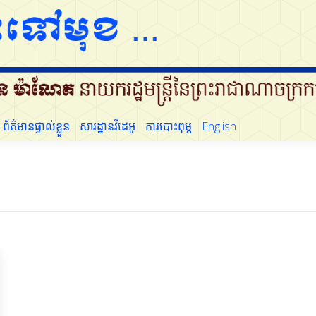
ដើម្បីប្រជាជន
ព័ត៌មានផ្ទាល់ខ្លួន
សារដ្ឋានវីដេអូ
ការបោះពុម្ភ
English
ព័ត៌មានផ្ទាល់ខ្លួន
សារដ្ឋានវីដេអូ
ការបោះពុម្ភ
English