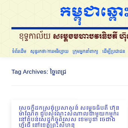
ទំព័រដើម
សុន្ទរកថា/ការអធិប្បាយ
ក្រុមអ្នកនាំពាក្យ
ទំព័រដើម
សុន្ទរកថា/ការអធិប្បាយ
ក្រុមអ្នកនាំពាក្យ
ដើម្បីប្រជាជន
Tag Archives:
ច្នៃពេជ្រ
សេចក្តីដកស្រង់ប្រសាសន៍ សម្ដេចធិបតី ហ៊ុន
ម៉ាណែត ជួបសំណេះសំណាលជាមួយកម្មករ
នៅតំបន់សេដ្ឋកិច្ចពិសេស ខេមបូឌា ចេជាង
ហ្គ័រជី នៅខេត្តព្រះសីហនុ