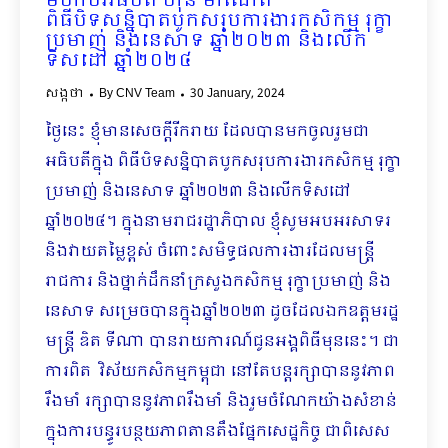
មហាបវរធិបតី ហ៊ុន ម៉ាណែត
ពិធីបិទសន្និបាតបូកសរុបការងារកសិកម្ម រុក្ខា
ប្រមាញ់ និងនេសាទ ឆ្នាំ២០២៣ និងលើក
ទិសដៅ ឆ្នាំ២០២៤
សង្កថា
By
CNV Team
30 January, 2024
ថ្ងៃនេះ ខ្ញុំមានសេចក្តីរីករាយ ដែលបានមកចូលរួមជា
អធិបតីក្នុង ពិធីបិទ​សន្និបាត​បូក​សរុប​​ការងារ​កសិកម្ម រុក្ខា
ប្រមាញ់ និងនេសាទ ឆ្នាំ២០២៣ និងលើកទិសដៅ
ឆ្នាំ២០២៤។ ក្នុងនាមរាជរដ្ឋាភិបាល ខ្ញុំសូមអបអរសាទរ
និងវាយតម្លៃខ្ពស់ ចំពោះសមិទ្ធផលការងារដែលមន្ត្រី
រាជការ និងថ្នាក់ដឹកនាំក្រសួងកសិកម្ម រុក្ខាប្រមាញ់ និង
នេសាទ សម្រេចបានក្នុងឆ្នាំ២០២៣ ដូចដែលឯកឧត្តមរដ្ឋ
មន្ត្រី ឌិត ទីណា បានរាយការណ៍ជូនអង្គពិធីមុននេះ។ ជា
ការពិត វិស័យកសិកម្មកម្ពុជា នៅតែបន្តរក្សាបាននូវភាព
រឹងមាំ រក្សាបាននូវភាពរឹងមាំ និងរួមចំណែកយ៉ាងសំខាន់
ក្នុងការបន្ធូរបន្ថយភាពតានតឹងផ្នែកសេដ្ឋកិច្ច ជាពិសេស