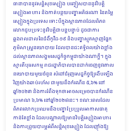
ធានាបាននូវសន្តិសុខស្បៀង បញ្ចៀសបាននូវវិបត្តិ
ស្បៀងអាហារ និងកាត់បន្ថយបញ្ហាអតិផរណា នៃតម្លៃ
ស្បៀងក្នុងប្រទេស ទោះបីក្នុងស្ថានភាពដែលពិភព
លោកជួបប្រទះនូវវិបត្តិជាបន្តបន្ទាប់ ដូចជាការ
ឆ្លងរាលដាលនៃជំងឺកូវីដ-១៩ និងបញ្ហាស្មុគស្មាញផ្នែក
ភូមិសាស្រ្តនយោបាយ ដែលបានជះឥទ្ធិពលយ៉ាងខ្លាំង
ដល់​ស្ថានភាពសង្គមសេដ្ឋកិច្ចកម្ពុជាយ៉ាងណាក្តី។ ក្នុង
ស្មារតីបុរេសកម្ម រាជរដ្ឋាភិបាលបានដាក់ចេញនូវគោល
នយោបាយមួយចំនួន សំដៅជំរុញសេដ្ឋកិច្ចឱ្យងើបឡើង
វិញយ៉ាងឆាប់រហ័ស ជាមួយនឹងកំណើន ៥,៦% នៅ
ឆ្នាំ២០២៣ និងការរំពឹងទុកថាអាចសម្រេចបានកំណើន
ប្រមាណ ៦,៦% នៅឆ្នាំ២០២៤នេះ។ ខណៈពេលដែល
ពិភពលោកប្រឈមនឹងបញ្ហាប្រែប្រួលអាកាសធាតុ
កាន់តែខ្លាំង ដែលបណ្តាលឱ្យមានវិបត្តិស្បៀងអាហារ
និងការព្រួយបារម្ភអំពីសន្តិសុខស្បៀង ដែលញ៉ាំង​ឱ្យ