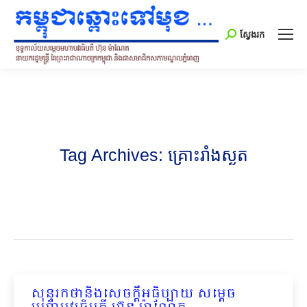
Search:
ស្វែងរក
Tag Archives:
គ្រោះរាំងស្ងួត
សុន្ទរកថានិងសេចក្ដីអធិប្បាយ សម្ដេច