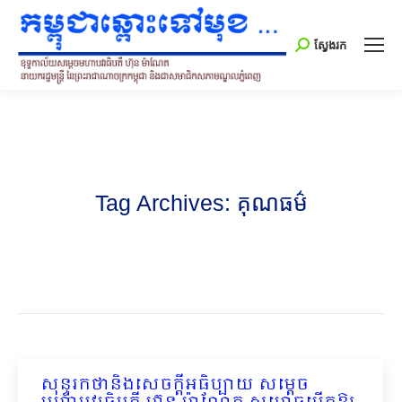
Search:
ស្វែងរក
Tag Archives:
គុណធម៌
សុន្ទរកថានិងសេចក្ដីអធិប្បាយ សម្ដេច