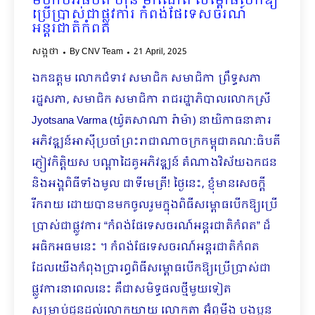
មហាបវរធិបតី ហ៊ុន ម៉ាណែត សម្ពោធបើកឱ្យ
ប្រើប្រាស់ជាផ្លូវការ កំពង់ផែទេសចរណ៍
អន្តរជាតិកំពត
សង្កថា
By
CNV Team
21 April, 2025
ឯកឧត្តម លោកជំទាវ សមាជិក សមាជិកា ព្រឹទ្ធសភា
រដ្ឋសភា, សមាជិក សមាជិកា រាជរដ្ឋាភិបាលលោកស្រី
Jyotsana Varma (យ៉ូតសាណា រ៉ាម៉ា) នាយិកាធនាគារ
អភិវឌ្ឍន៍អាស៊ីប្រចាំព្រះរាជាណាចក្រកម្ពុជាគណៈធិបតី
ភ្ញៀវកិត្តិយស បណ្ដាដៃគូអភិវឌ្ឍន៍ តំណាងវិស័យឯកជន
និងអង្គពិធីទាំងមូល ជាទីមេត្រី! ថ្ងៃនេះ, ខ្ញុំមានសេចក្ដី
រីករាយ ដោយបានមកចូលរួមក្នុងពិធីសម្ពោធបើកឱ្យប្រើ
ប្រាស់ជាផ្លូវការ “កំពង់ផែទេសចរណ៍អន្តរជាតិកំពត” ដ៏
អធិកអធមនេះ ។ កំពង់ផែទេសចរណ៍អន្តរជាតិកំពត
ដែលយើងកំពុងប្រារព្ធពិធីសម្ពោធបើកឱ្យប្រើប្រាស់ជា
ផ្លូវការនាពេលនេះ គឺជាសមិទ្ធផលថ្មីមួយទៀត
សម្រាប់ជូនដល់លោកយាយ លោកតា អ៊ំពូមីង បងប្អូន