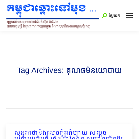
Search:
ស្វែងរក
Tag Archives:
គុណធម៌នយោបាយ
សុន្ទរកថានិងសេចក្ដីអធិប្បាយ សម្ដេច