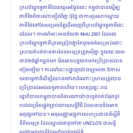
ក្របខ័ណ្ឌទ្វេភាគីដែលយូរអង្វែងនេះ កម្ពុជាបានស្នើឲ្យ
ភាគីថៃពិចារណាឡើងវិញ ប៉ុន្តែ ជាការគួរសោកស្ដាយ
ភាគីថៃនៅតែសម្រេចចិត្តដើរចេញពីក្របខ័ណ្ឌទ្វេភាគីនេះ
ដដែល។ ការណ៍នេះមានន័យថា MoU 2001 ដែលជា
ក្របខ័ណ្ឌទ្វេភាគីព្រមព្រៀងគ្នាតែមួយគត់សម្រាប់ដោះ
ស្រាយតំបន់ទាមទារដែនសមុទ្រត្រួតស៊ីគ្នា ក្នុងរយៈពេល
ជាង២៥ឆ្នាំកន្លងមក មិនអាចបន្តយកមកប្រើប្រាស់បាន
ទៀតឡើយ។ ការណ៍នេះបង្ហាញយ៉ាងច្បាស់ថា ឱកាស
ចរចាទ្វេភាគីដើម្បីឈានទៅរកដំណោះស្រាយត្រូវបាន
ប្រើប្រាស់អស់លទ្ធភាពហើយ។ ហេតុដូច្នេះ រាជ
រដ្ឋាភិបាលកម្ពុជាបានពិចារណាយ៉ាងហ្មត់ចត់បំផុតនូវ
រាល់ជម្រើសផ្លូវច្បាប់ដោយសន្តិវិធី ដែលមាននិងអាច
អនុវត្តទៅបាន។ អនុសញ្ញាអង្គការសហប្រជាជាតិស្ដីពី
នីតិសមុទ្រ ដែលស្គាល់ជាទូទៅថា UNCLOS ជាសន្ធិ
សញ្ញាអន្តរជាតិដែលកំណត់នូវសិទ្ធិ…