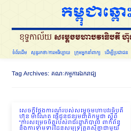
ទំព័រដើម
សុន្ទរកថា/ការអធិប្បាយ
ក្រុមអ្នកនាំពាក្យ
ទំព័រដើម
សុន្ទរកថា/ការអធិប្បាយ
ក្រុមអ្នកនាំពាក្យ
ដើម្បីប្រជាជន
Tag Archives:
គណៈកម្មការឯករាជ្យ
សេចក្តីថ្លែងការណ៍របស់សម្តេចមហាបវរធិបតី
ហ៊ុន ម៉ាណែត ផ្ញើជូនជនរួមជាតិកម្ពុជា ស្ដីពី
“ការសម្រេចចិត្តរបស់រាជរដ្ឋាភិបាល ពាក់ព័ន្ធ
នឹងការទាមទារដែនសមុទ្រត្រួតស៊ីគ្នាជាមួយ