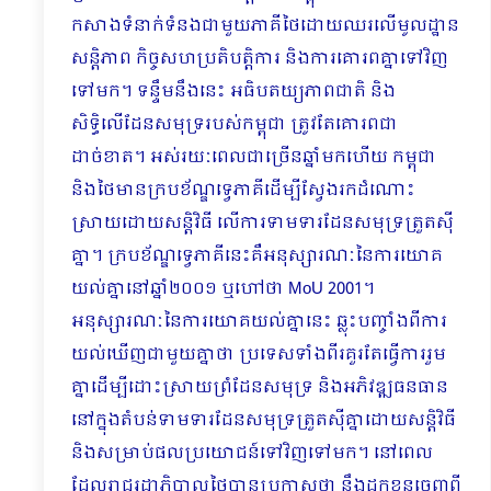
កសាងទំនាក់ទំនងជាមួយភាគីថៃដោយឈរលើមូលដ្ឋាន
សន្តិភាព កិច្ចសហប្រតិបត្តិការ និងការគោរពគ្នាទៅវិញ
ទៅមក។ ទន្ទឹមនឹងនេះ អធិបតយ្យភាពជាតិ និង
សិទ្ធិលើដែនសមុទ្ររបស់កម្ពុជា ត្រូវតែគោរពជា
ដាច់ខាត។ អស់រយៈពេលជាច្រើនឆ្នាំមកហើយ កម្ពុជា
និងថៃមានក្របខ័ណ្ឌទ្វេភាគីដើម្បីស្វែងរកដំណោះ
ស្រាយដោយសន្តិវិធី លើការទាមទារដែនសមុទ្រត្រួតស៊ី
គ្នា។ ក្របខ័ណ្ឌទ្វេភាគីនេះគឺអនុស្សារណៈនៃការយោគ
យល់គ្នានៅឆ្នាំ២០០១ ឬហៅថា MoU 2001។
អនុស្សារណៈនៃការយោគយល់គ្នានេះ ឆ្លុះបញ្ចាំងពីការ
យល់ឃើញជាមួយគ្នាថា ប្រទេសទាំងពីរគួរតែធ្វើការរួម
គ្នាដើម្បីដោះស្រាយព្រំដែនសមុទ្រ និងអភិវឌ្ឍធនធាន
នៅក្នុងតំបន់ទាមទារដែនសមុទ្រត្រួតស៊ីគ្នាដោយសន្តិវិធី
និងសម្រាប់ផលប្រយោជន៍ទៅវិញទៅមក។ នៅពេល
ដែលរាជរដ្ឋាភិបាលថៃបានប្រកាសថា នឹងដកខ្លួនចេញពី