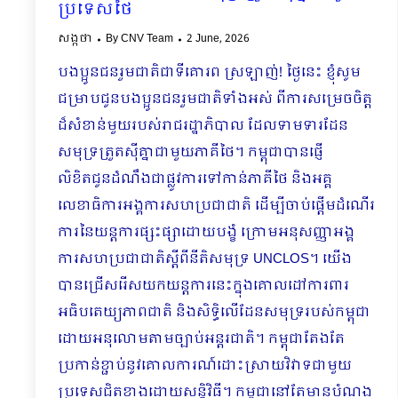
ប្រទេសថៃ
សង្កថា
By
CNV Team
2 June, 2026
បងប្អូនជនរួមជាតិជាទីគោរព ស្រឡាញ់! ថ្ងៃនេះ ខ្ញុំសូម
ជម្រាបជូនបងប្អូនជនរួមជាតិទាំងអស់ ពីការសម្រេចចិត្ត
ដ៏សំខាន់មួយរបស់រាជរដ្ឋាភិបាល ដែលទាមទារដែន
សមុទ្រត្រួតស៊ីគ្នាជាមួយភាគីថៃ។ កម្ពុជាបានផ្ញើ
លិខិតជូនដំណឹងជាផ្លូវការទៅកាន់ភាគីថៃ និងអគ្គ
លេខាធិការអង្គការសហប្រជាជាតិ ដើម្បីចាប់ផ្ដើមដំណើរ
ការនៃយន្តការផ្សះផ្សាដោយបង្ខំ ក្រោមអនុសញ្ញាអង្គ
ការសហប្រជាជាតិស្ដីពីនីតិសមុទ្រ UNCLOS។ យើង
បានជ្រើសរើសយកយន្តការនេះក្នុងគោលដៅការពារ
អធិបតេយ្យភាពជាតិ និងសិទ្ធិលើដែនសមុទ្ររបស់កម្ពុជា
ដោយអនុលោមតាមច្បាប់អន្តរជាតិ។ កម្ពុជាតែងតែ
ប្រកាន់ខ្ជាប់នូវគោលការណ៍ដោះស្រាយវិវាទជាមួយ
ប្រទេសជិតខាងដោយសន្តិវិធី។ កម្ពុជានៅតែមានបំណង