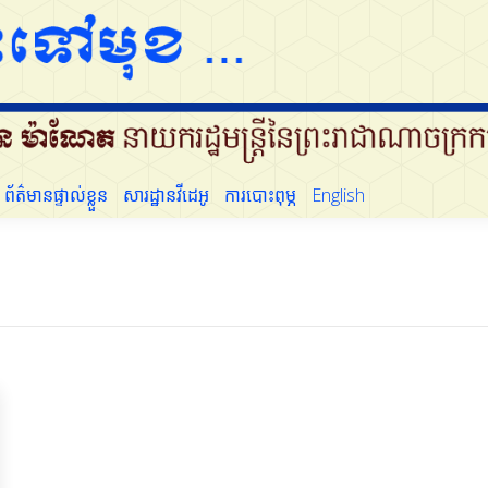
ដើម្បីប្រជាជន
ព័ត៌មានផ្ទាល់ខ្លួន
សារដ្ឋានវីដេអូ
ការបោះពុម្ភ
English
ព័ត៌មានផ្ទាល់ខ្លួន
សារដ្ឋានវីដេអូ
ការបោះពុម្ភ
English