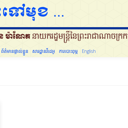
ដើម្បីប្រជាជន
ព័ត៌មានផ្ទាល់ខ្លួន
សារដ្ឋានវីដេអូ
ការបោះពុម្ភ
English
ព័ត៌មានផ្ទាល់ខ្លួន
សារដ្ឋានវីដេអូ
ការបោះពុម្ភ
English