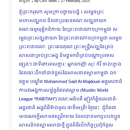
សង្កថា
By
CNV Team
27 February, 2025
ខ្ញុំព្រះករុណា សូមក្រាបថ្វាយបង្គំ ៖ សម្តេចព្រះ
មហាសង្ឃរាជ និងជាប្រធានគណៈសង្ឃនាយក
គណៈធម្មយុត្តិកនិកាយ នៃព្រះរាជាណាចក្រកម្ពុជា​ ស
ម្តេចព្រះសង្ឃនាយក នៃព្រះរាជាណាចក្រកម្ពុជា សម្តេច
ព្រះរាជាគណៈ ព្រះតេជគុណ ព្រះមន្ត្រីសង្ឃនៃគ្រប់
សាសនាគ្រប់ព្រះអង្គ ​និមន្តមកពីគ្រប់បណ្តាប្រទេស
ផ្សេងៗ ជាទីគោរពសក្ការៈ អ្នកឧកញ៉ា សុះ កំរី ចាងហ្វាង
នៃគណៈដឹកនាំជាន់ខ្ពស់នៃសាសនាឥស្លាមកម្ពុជា ឯក
ឧត្តម បណ្ឌិត Mohammed Said Al-Majdouei អគ្គលេខាធិ
ការរងអង្គការសម្ព័ន្ធពិភពឥស្លាម (Muslim World
League “RABITAH”) គណៈអធិបតី ភ្ញៀវកិត្តិយសជាតិ-
អន្តរជាតិ អង្គពិធីទំាងមូល ជាទីមេត្រី! ថ្ងៃនេះ ខ្ញុំពិតជា
មានសេចក្តីសោមនស្សរីករាយ ដែលបានមកជួបបងប្អូន
សាសនិកឥស្លាមសាជាថ្មី ក្នុងពិធីបើកកិច្ចប្រជុំកំពូល