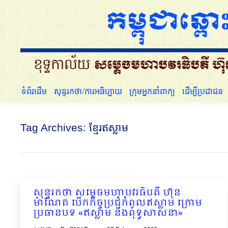
ទំព័រដើម
សុន្ទរកថា/ការអធិប្បាយ
ក្រុមអ្នកនាំពាក្យ
ទំព័រដើម
សុន្ទរកថា/ការអធិប្បាយ
ក្រុមអ្នកនាំពាក្យ
ដើម្បីប្រជាជន
Tag Archives:
ខ្មែរឥស្លាម
សុន្ទរកថា សម្ដេចមហាបវរធិបតី ហ៊ុន
ម៉ាណែត បើកកិច្ចប្រជុំកំពូលឥស្លាម ក្រោម
ប្រធានបទ «ឥស្លាម និងពុទ្ធសាសនា»