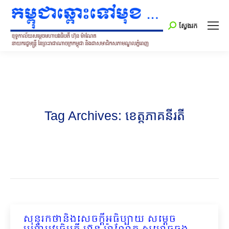
Search:
ស្វែងរក
Tag Archives:
ខេត្តភាគនីរតី
សុន្ទរកថានិងសេចក្តីអធិប្បាយ សម្តេច