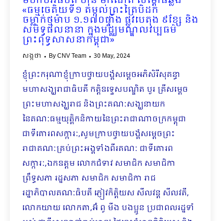
មហាបវរធិបតី ហ៊ុន ម៉ាណែត សម្ពោធឆ្លង
«ធម្មចេតិយទី១ តម្កល់ព្រះត្រៃបិដក
ចម្លាក់ថ្មម៉ាប ១.១៧០ផ្ទាំង ផ្លូវបេតុង ៩ខ្សែ និង
សមិទ្ធផលនានា ក្នុងមជ្ឈមណ្ឌលវប្បធម៌
ព្រះពុទ្ធសាសនាកម្ពុជា»
សង្កថា
By
CNV Team
30 May, 2024
ខ្ញុំព្រះករុណាខ្ញុំក្រាបថ្វាយបង្គំសម្តេចអភិសិរីសុគន្ធា
មហាសង្ឃរាជាធិបតី កត្តិឧទ្ទេសបណ្ឌិត បួរ គ្រីសម្តេច
ព្រះមហាសង្ឃរាជ និងព្រះគណៈសង្ឃនាយក
នៃគណៈធម្មយុត្តិកនិកាយនៃព្រះរាជាណាចក្រកម្ពុជា
ជាទីគោរពសក្ការៈ,សូមក្រាបថ្វាយបង្គំសម្តេចព្រះ
រាជាគណៈគ្រប់ព្រះអង្គទាំងពីរគណៈ ជាទីគោរព
សក្ការៈ,ឯកឧត្តម លោកជំទាវ សមាជិក សមាជិកា
ព្រឹទ្ធសភា រដ្ឋសភា សមាជិក សមាជិកា រាជ
រដ្ឋាភិបាលគណៈធិបតី ភ្ញៀវកិត្តិយស សីលវន្ត សីលវតី,
លោកយាយ លោកតា,អ៊ំ ពូ មីង បងប្អូន ប្រជាពលរដ្ឋទាំ