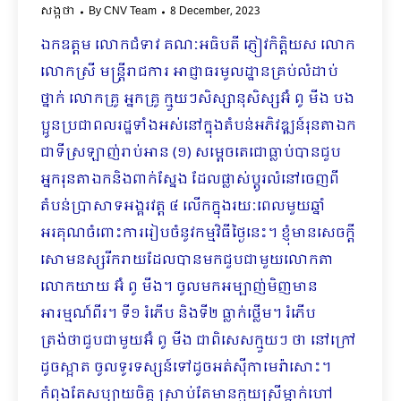
សង្កថា
By
CNV Team
8 December, 2023
ឯកឧត្តម លោកជំទាវ គណៈអធិបតី ភ្ញៀវកិត្តិយស លោក
លោកស្រី មន្ត្រីរាជការ អាជ្ញាធរមូលដ្ឋានគ្រប់លំដា​ប់
ថ្នាក់ លោកគ្រូ អ្នកគ្រូ ក្មួយៗសិស្សានុសិស្សអ៊ំ ពូ មីង បង
ប្អូនប្រជាពលរដ្ឋទាំងអស់នៅក្នុងតំបន់អភិវឌ្ឍន៍រុនតាឯក
ជាទីស្រឡាញ់រាប់អាន (១) សម្តេចតេជោធ្លាប់បានជួប
អ្នករុនតាឯកនិងពាក់ស្នែង ដែលផ្លាស់ប្តូរលំនៅចេញពី
តំបន់ប្រាសាទអង្គរវត្ត ៤ លើកក្នុងរយៈពេលមួយឆ្នាំ
អរគុណចំពោះការរៀបចំនូវកម្មវិធីថ្ងៃនេះ។ ខ្ញុំមានសេចក្តី
សោមនស្សរីករាយដែលបានមកជួបជាមួយលោកតា​
លោកយាយ អ៊ំ ពូ មីង។ ចូលមកអម្បាញ់មិញមាន
អារម្មណ៍ពីរ។ ទី១ រំភើប និងទី២ ធ្លាក់ថ្លើម។ រំភើប
ត្រង់ថាជួបជាមួយអ៊ំ ពូ មីង ជាពិសេសក្មួយៗ ថា នៅក្រៅ
ដូចស្អាត ចូលទូរទស្សន៍ទៅដូចអត់ស៊ីកាមេរ៉ាសោះ។
កំពុងតែសប្បាយចិត្ត ស្រាប់តែមានក្មួយស្រីម្នាក់ហៅ