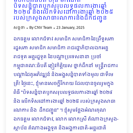
មហាបវរធិបតី ហ៊ុន ម៉ាណែត
បិទសន្និបាតបូកសរុបលទ្ធផលការងារឆ្នាំ
២០២៤ និងលើកទិសដៅការងារឆ្នាំ ២០២៥
របស់ក្រសួងសាធារណការនិងដឹកជញ្ជូន
សង្កថា
By
CNV Team
23 January, 2025
ឯកឧត្តម លោកជំទាវ សមាជិក សមាជិកានៃព្រឹទ្ធសភា
រដ្ឋសភា សមាជិក សមាជិកា រាជរដ្ឋាភិបាលឯកអគ្គ
រាជទូត អគ្គរដ្ឋទូត នៃបណ្ដាប្រទេសនានា ប្រចាំ
កម្ពុជាគណៈធិបតី ភ្ញៀវកិត្តិយស ថ្នាក់ដឹកនាំ មន្រ្តីរាជការ
បណ្ដាដៃគូអភិវឌ្ឍន៍ និងអង្គសន្និបាតទាំងមូល ជាទីមេ
ត្រី! ថ្ងៃនេះ, ខ្ញុំមានសេចក្ដីរីករាយ ដែលបានចូលរួមក្នុង
ពិធី “បិទសន្និបាតបូកសរុបលទ្ធផលការងារឆ្នាំ ២០២៤
និង លើកទិសដៅការងារឆ្នាំ ២០២៥ របស់ក្រសួងសាធា
រណការ និង ដឹកជញ្ជូន” ។ ខ្ញុំសូមថ្លែងអំណរគុណ
ឯកឧត្ដម លោកជំទាវ, លោក លោកស្រី តំណាងក្រសួង-
ស្ថាប័ន តំណាងអង្គទូត និងអង្គការជាតិ-អន្តរជាតិ