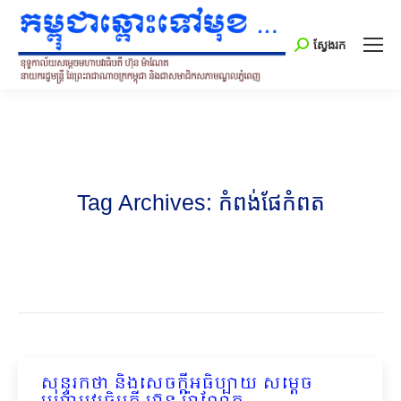
Search:
ស្វែងរក
Tag Archives:
កំពង់ផែកំពត
សុន្ទរកថា និងសេចក្ដីអធិប្បាយ សម្ដេច