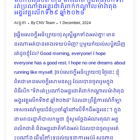
មហាបវរធិបតី ហ៊ុន ម៉ាណែត ក្នុងពិធីបើកទិវា
រត់ប្រណាំងអន្តរជាតិពាក់កណ្ដាលម៉ារ៉ាតុង
អង្គរវត្តលើកទី២៩ ឆ្នាំ២០២៤
សង្កថា
By
CNV Team
1 December, 2024
[ផ្ដើមសេចក្ដីអធិប្បាយ១] សួស្ដីអ្នកទាំងអស់គ្នា! មាន
នរណាអត់បានគេងទេយប់មិញ? ឬមួយក៏យល់សប្តិឃើញ
រត់ដូចខ្ញុំដែរ? Good morning, everyone! I hope
everyone has a good rest. I hope no one dreams about
running like myself. [ចប់សេចក្ដីអធិប្បាយ១] ថ្ងៃនេះ ខ្ញុំ
ពិតជាមានសេចក្តីសោមនស្ស ដែលបានចូលរួមក្នុង
ពិធីបើក​ “ទិវារត់ប្រណាំងអន្តរជាតិពាក់កណ្ដាលម៉ារ៉ាតុង
អង្គរវត្តលើកទី២៩ ឆ្នាំ២០២៤” ដែលជាព្រឹត្តិការណ៍កីឡា
ទេសចរណ៍មួយដ៏ធំប្រចាំឆ្នាំនៅលើទឹកដីអង្គរនេះ។ ក្នុង
នាមរាជរដ្ឋាភិបាលកម្ពុជា ខ្ញុំ​សូមថ្លែងអំណរគុណ អត្ត
ពលិកជាតិ និងអន្តរជាតិទាំងអស់ ដែលបានចូលរួមរត់
ប្រណាំង ដើម្បីគាំទ្រដល់យុទ្ធនាការអប់រំ សុខភាព