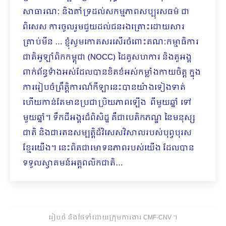
សាធារណៈ និងគាំទ្រដល់សកម្មភាពសប្បុរសធម៌ ជា​
ពិសេស ការចូលរួមជួយដល់ជនរងគ្រោះដោយសារ
គ្រាប់មីន … ខ្ញុំសូមកោតសរសើរ​ចំពោះ​គណៈកម្មាធិការ
ជាតិអូឡាំពិកកម្ពុជា (NOCC) ដៃគូសហការ និងតួអង្គ
ពាក់ព័ន្ធ​​ទំាងអស់ដែលបាន​ខិតខំ​អស់កម្លាំងកាយចិត្ត ​ក្នុង
ការរៀបចំព្រឹត្តិការណ៍កីឡានេះបានយ៉ាងទៀងទាត់
ហើយកាន់តែមាន​ប្រជាប្រិយភាពឡើង ពីមួយឆ្នាំ ទៅ
មួយឆ្នាំ។ ទឹកដីអង្គរដ៏ពិសិដ្ឋ គឺ​ជាបេតិកភណ្ឌ នៃមនុស្ស
ជាតិ និងជារតនសម្បត្តិដ៏វិសេសវិសាលរបស់បុព្វបុរស
ខ្មែរយើង។ នេះពិតជាមោទនភាពរបស់យើង ដែលបាន
ទទួលស្វាគមន៍អត្តពលិកជាតិ…
រៀបចំ និងថែទាំដោយក្រុមការងារ CMF-CNV ​។