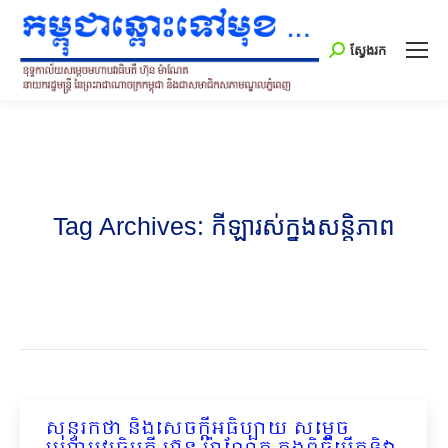
Search:
ស្វែងរក
Tag Archives:
កីឡារស់ក្នុងសន្តិភាព
សុន្ទរកថា និងសេចក្ដីអធិប្បាយ សម្ដេច