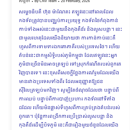
សង្កថា
By
CNV Team
20 February, 2026
សម្តេចធិបតី ហ៊ុន ម៉ាណែត៖ ឥឡូវនេះនៅពេលដែល
កងទ័ពត្រូវបានបញ្ឈប់ការប្រយុទ្ធ កងទ័ពថៃកំពុងកាន់
កាប់ទាំងអស់នេះជាមួយនឹងកុងតឺន័រ និងលួសបន្លា។ នេះ
ជាមូលហេតុដែលយើងនិយាយថា ការកាន់កាប់នេះគឺ
ហួសពីការទាមទារឯកតោភាគីរបស់ប្រទេសថៃ។ ហើយ
តំបន់នេះជាកម្មសិទ្ធិរបស់ភូមិកម្ពុជា ដែលឥឡូវនេះអ្នក
ភូមិជាច្រើនមិនអាចត្រឡប់ ទៅស្រុកកំណើតរបស់ពួកគេ
វិញបានទេ។ នេះខុសពីសេចក្តីថ្លែងការណ៍រួមដែលយើង
មានរវាងប្រទេសទាំងពីរ ដែលអនុញ្ញាតឱ្យជន
ស៊ីវិលត្រឡប់មកវិញ។ សូម្បីតែចំណុចដែលថា បន្ទាប់ពី
ការឈប់ បន្ទាប់ពីការបាញ់ប្រហារ កងទ័ពនៅទីតាំង
ដដែល ហើយមិនផ្លាស់ទីហួសពីការគ្រប់គ្រងតំបន់របស់
ពួកគេ។ ប៉ុន្តែការពង្រីកការប្រើប្រាស់លួសបន្លា និង
កុងតឺន័រដើម្បីបិទភូមិ នេះគឺជារឿងមួយចំនួនដែលយើង