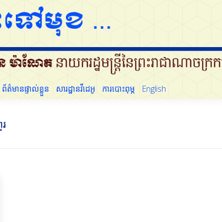
ដើម្បីប្រជាជន
ព័ត៌មានផ្ទាល់ខ្លួន
សារដ្ឋានវីដេអូ
ការបោះពុម្ភ
English
ព័ត៌មានផ្ទាល់ខ្លួន
សារដ្ឋានវីដេអូ
ការបោះពុម្ភ
English
ួរ