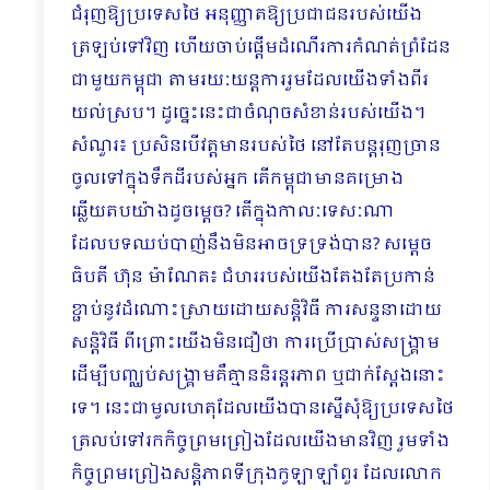
ជំរុញឱ្យប្រទេសថៃ អនុញ្ញាតឱ្យប្រជាជនរបស់យើង
ត្រឡប់ទៅវិញ ហើយចាប់ផ្តើមដំណើរការកំណត់ព្រំដែន
ជាមួយកម្ពុជា តាមរយៈយន្តការរួមដែលយើងទាំងពីរ
យល់ស្រប។ ដូច្នេះនេះជាចំណុចសំខាន់របស់យើង។
សំណួរ៖ ប្រសិនបើវត្តមានរបស់ថៃ នៅតែបន្តរុញច្រាន
ចូលទៅក្នុងទឹកដីរបស់អ្នក តើកម្ពុជាមានគម្រោង
ឆ្លើយតបយ៉ាងដូចម្តេច? តើក្នុងកាលៈទេសៈណា
ដែលបទឈប់បាញ់នឹងមិនអាចទ្រទ្រង់បាន? សម្តេច
ធិបតី ហ៊ុន ម៉ាណែត៖ ជំហររបស់យើងតែងតែប្រកាន់
ខ្ជាប់នូវដំណោះស្រាយដោយសន្តិវិធី ការសន្ទនាដោយ
សន្តិវិធី ពីព្រោះយើងមិនជឿថា ការប្រើប្រាស់សង្គ្រាម
ដើម្បីបញ្ឈប់សង្គ្រាមគឺគ្មាននិរន្តរភាព ឬជាក់ស្តែងនោះ
ទេ។ នេះជាមូលហេតុដែលយើងបានស្នើសុំឱ្យប្រទេសថៃ
ត្រលប់ទៅរកកិច្ចព្រមព្រៀងដែលយើងមានវិញ រួមទាំង
កិច្ចព្រមព្រៀងសន្តិភាពទីក្រុងកូឡាឡាំពួរ ដែលលោក