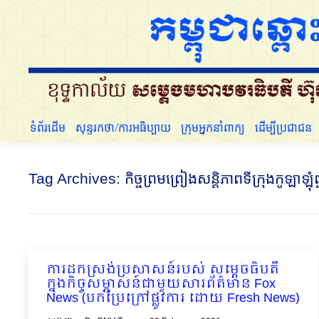
ទំព័រដើម
សុន្ទរកថា/ការអធិប្បាយ
ក្រុមអ្នកនាំពាក្យ
ទំព័រដើម
សុន្ទរកថា/ការអធិប្បាយ
ក្រុមអ្នកនាំពាក្យ
ដើម្បីប្រជាជន
Tag Archives:
កិច្ចព្រមព្រៀងសន្តិភាពទីក្រុងកូឡាឡុំព
ការដកស្រង់ប្រសាសន៍របស់ សម្ដេចធិបតី
ក្នុងកិច្ចសម្ភាសន៍ជាមួយសារព័ត៌មាន Fox
News (បកប្រែក្រៅផ្លូវការ ដោយ Fresh News)