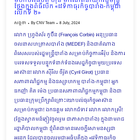
មហាបវរធិបតី ហ៊ុន ម៉ាណែតនាយករដ្ឋមន្ត្រី
ថ្លែងក្នុងពិធីបើក «វេទិកាធុរកិច្ចបារាំង-កម្ពុជា
លើកទី ២»
សង្កថា
By
CNV Team
8 July, 2024
លោក ហ្វ្រង់ស័រ កូប៊ីន (François Corbin) អនុប្រធាន
ចលនាសហគ្រាសបារាំង (MEDEF) និងជាតំណាង
ពិសេសរបស់រដ្ឋមន្ត្រីបារាំង សម្រាប់កិច្ចការអឺរ៉ុប និងការ
បរទេសទទួលបន្ទុកទំនាក់ទំនងសេដ្ឋកិច្ចជាមួយប្រទេស
អាស៊ាន! លោក ស៊ីរីល ចីរ៉ូត (Cyril Girot) ប្រធាន
សភាពាណិជ្ជកម្ម និងឧស្សាហកម្ម បារាំង-កម្ពុជា! អ្នក
ឧកញ៉ា គិត ម៉េង ប្រធានសភាពាណិជ្ជកម្មកម្ពុជា និងជា
ប្រធានក្រុមប្រឹក្សាពិគ្រោះយោបល់ធុរកិច្ចអាស៊ាន
សម្រាប់កម្ពុជា! ឯកឧត្តម លោកជំទាវ លោក លោកស្រី!
(ថ្លែងស្វាគមន៍ភ្ញៀវចូលរួម ជាភាសាបារាំង) ក្នុងនាមរាជ
រដ្ឋាភិបាលកម្ពុជា ខ្ញុំពិតជាមានសេចក្តីសោមនស្សជា
អនេក ដែលបានចូលរួមជាអធិបតីក្នុង «វេទិកាធុរកិច្ច