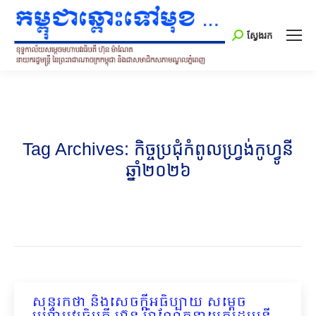
Search:
ស្វែងរក
Tag Archives:
កិច្ចប្រជុំកំពូលហ្វ្រង់កូហ្វូនី
ឆ្នាំ២០២៦
សុន្ទរកថា និងសេចក្ដីអធិប្បាយ សម្តេច