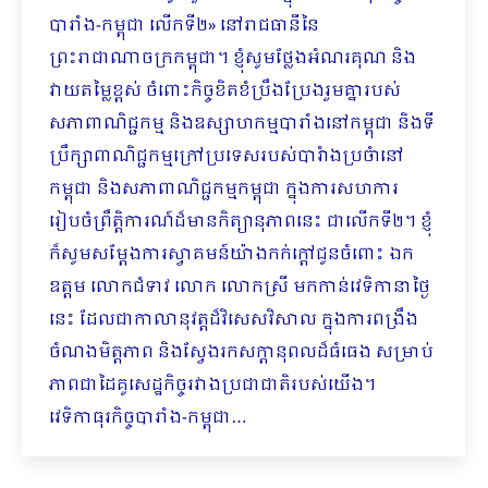
បារាំង-កម្ពុជា លើកទី២» នៅរាជធានីនៃ
ព្រះរាជាណាចក្រកម្ពុជា។ ខ្ញុំសូមថ្លែងអំណរគុណ និង
វាយតម្លៃខ្ពស់ ចំពោះកិច្ចខិតខំប្រឹងប្រែងរួមគ្នារបស់
សភាពាណិជ្ជកម្ម និងឧស្សាហកម្មបារាំងនៅកម្ពុជា និងទី
ប្រឹក្សាពាណិជ្ជកម្មក្រៅប្រទេសរបស់បារំាងប្រចំានៅ
កម្ពុជា និងសភាពាណិជ្ជកម្មកម្ពុជា ក្នុងការសហការ
រៀបចំព្រឹត្តិការណ៍ដ៏មានកិត្យានុភាពនេះ ជាលើកទី២។ ខ្ញុំ
ក៏សូមសម្តែងការស្វាគមន៍យ៉ាងកក់ក្តៅជូនចំពោះ ឯក
ឧត្តម លោកជំទាវ លោក លោកស្រី មកកាន់វេទិកានាថ្ងៃ
នេះ ដែលជាកាលានុវត្តដ៏វិសេសវិសាល ក្នុងការពង្រឹង
ចំណងមិត្តភាព និងស្វែងរកសក្តានុពលដ៏ធំធេង សម្រាប់
ភាពជាដៃគូសេដ្ឋកិច្ចរវាងប្រជាជាតិរបស់យើង។
វេទិកាធុរកិច្ចបារាំង-កម្ពុជា…