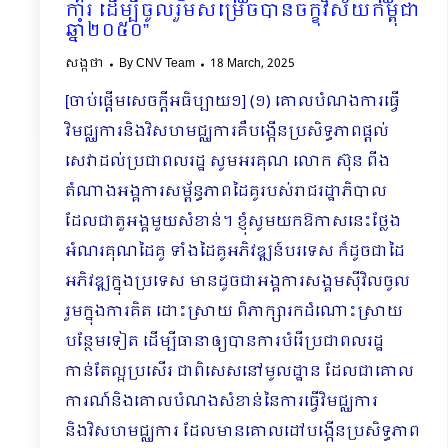
ការ ដើម្បីចូលរួមសម្រេចបានចក្ខុវិស័យកម្ពុជា
ឆ្នាំ២០៥០”
សង្កថា
By
CNV Team
18 March, 2025
[ចាប់ផ្ដើមសេចក្ដីអធិប្បាយ១] (១) គោលបំណងការធ្វើ
វិមជ្ឈការនិងវិសហមជ្ឈការគឺបង្កើនប្រសិទ្ធភាពផ្ដល់
សេវាដល់ប្រជាពលរដ្ឋ សូមអរគុណ លោក ស៊ុន ពីង
តំណាងអង្គការសម្ព័ន្ធភាពដៃគូរបស់រាជរដ្ឋាភិបាល
ដែលជាតួអង្គមួយសំខាន់។ ខ្ញុំសូមយកឱកាសនេះថ្លែង
អំណរគុណដៃគូ ទាំងដៃគូអភិវឌ្ឍន៍បរទេស ក៏ដូចជាដៃ
អភិវឌ្ឍក្នុងប្រទេស មានដូចជាអង្គការសង្គមស៊ីវិលចូល
រួមក្នុងការគិត ដោះស្រាយ ពិភាក្សារកដំណោះស្រាយ
បន្ថែមទៀត ដើម្បីធានាឲ្យបានការបំរើប្រជាពលរដ្ឋ
កាន់តែល្អប្រសើរ ជាពិសេសនៅមូលដ្ឋាន ដែលជាគោល
ការណ៍និងគោលបំណងសំខាន់នៃការធ្វើវិមជ្ឈការ
និងវិសហមជ្ឈការ ដែលមានគោលដៅបង្កើនប្រសិទ្ធភាព