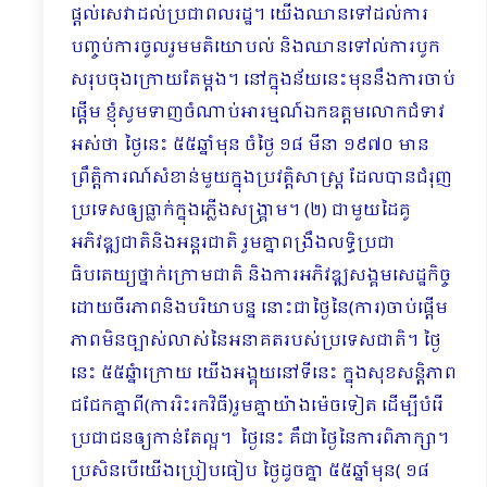
ផ្ដល់សេវាដល់ប្រជាពលរដ្ឋ។ យើងឈានទៅដល់ការ
បញ្ចប់ការចូលរួមមតិយោបល់ និងឈានទៅល់ការបូក
សរុបចុងក្រោយតែម្ដង។ នៅក្នុងន័យនេះមុននឹងការចាប់
ផ្ដើម ខ្ញុំសូមទាញចំណាប់អារម្មណ៍ឯកឧត្តមលោកជំទាវ
អស់ថា ថ្ងៃនេះ ៥៥ឆ្នាំមុន ចំថ្ងៃ ១៨ មីនា ១៩៧០ មាន
ព្រឹត្ដិការណ៍សំខាន់មួយក្នុងប្រវត្ដិសាស្ដ្រ ដែលបានជំរុញ
ប្រទេសឲ្យធ្លាក់ក្នុងភ្លើងសង្គ្រាម។ (២) ជាមួយដៃគូ
អភិវឌ្ឍជាតិនិងអន្ដរជាតិ រួមគ្នាពង្រឹងលទ្ធិប្រជា
ធិបតេយ្យថ្នាក់ក្រោមជាតិ និងការអភិវឌ្ឍសង្គមសេដ្ឋកិច្ច
ដោយចីរភាពនិងបរិយាបន្ន នោះជាថ្ងៃនៃ(ការ)ចាប់ផ្ដើម
ភាពមិនច្បាស់លាស់នៃអនាគតរបស់ប្រទេសជាតិ។ ថ្ងៃ
នេះ ៥៥ឆ្នំាក្រោយ យើងអង្គុយនៅទីនេះ ក្នុងសុខសន្ដិភាព
ជជែកគ្នាពី(ការរិះរកវិធី)រួមគ្នាយ៉ាងម៉េចទៀត ដើម្បីបំរើ
ប្រជាជនឲ្យកាន់តែល្អ។ ថ្ងៃនេះ គឺជាថ្ងៃនៃការពិភាក្សា។
ប្រសិនបើយើងប្រៀបធៀប ថ្ងៃដូចគ្នា ៥៥ឆ្នាំមុន( ១៨