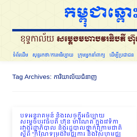
ទំព័រដើម
សុន្ទរកថា/ការអធិប្បាយ
ក្រុមអ្នកនាំពាក្យ
ទំព័រដើម
សុន្ទរកថា/ការអធិប្បាយ
ក្រុមអ្នកនាំពាក្យ
ដើម្បីប្រជាជន
Tag Archives:
ការិយាល័យជំនាញ
បទអន្ដរាគមន៍ និងសេចក្ដីអធិប្បាយ
សម្ដេចបរវធិបតី ហ៊ុន ម៉ាណែត ក្នុងវេទិកា
រវាងរដ្ឋាភិបាល និងរដ្ឋបាលថ្នាក់ក្រោមជាតិ
ស្ដីពី “កំណែទម្រង់វិមជ្ឈការ និងវិសហមជ្ឈ