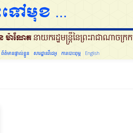
ដើម្បីប្រជាជន
ព័ត៌មានផ្ទាល់ខ្លួន
សារដ្ឋានវីដេអូ
ការបោះពុម្ភ
English
ព័ត៌មានផ្ទាល់ខ្លួន
សារដ្ឋានវីដេអូ
ការបោះពុម្ភ
English