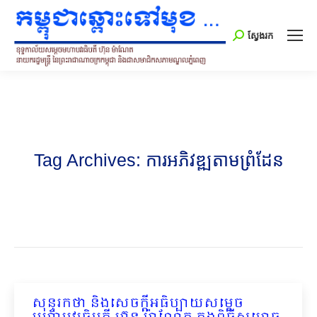
Search:
ស្វែងរក
Tag Archives:
ការអភិវឌ្ឍតាមព្រំដែន
សុន្ទរកថា និងសេចក្ដីអធិប្បាយសម្ដេច