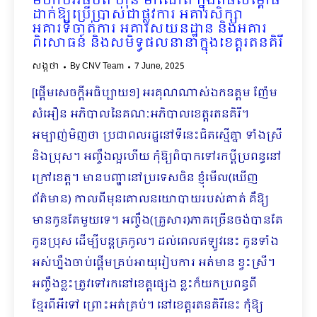
មហាបវរធិបតី ហ៊ុន ម៉ាណែត ក្នុងពិធីសម្ពោធ
ដាក់ឱ្យប្រើប្រាស់ជាផ្លូវការ អគារសិក្សា
អគារទីចាត់ការ អគារសយនដ្ឋាន និងអគារ
ពិសោធន៍ និងសមិទ្ធផលនានាក្នុងខេត្តរតនគិរី
សង្កថា
By
CNV Team
7 June, 2025
[ផ្ដើមសេចក្តីអធិប្បាយ១] អរគុណណាស់ឯកឧត្តម ញ៉ែម
សំអឿន អភិបាលនៃគណៈអភិបាលខេត្តរតនគិរី។
អម្បាញ់មិញថា ប្រជាពលរដ្ឋនៅទីនេះជិតស្មើគ្នា ទាំងស្រី
និងប្រុស។ អញ្ចឹងល្អហើយ កុំឱ្យពិបាកទៅរកប្ដីប្រពន្ធនៅ
ក្រៅខេត្ត។ មានបញ្ហានៅប្រទេសចិន ខ្ញុំមើល(ឃើញ
ព័ត៌មាន) កាលពីមុនគោលនយោបាយរបស់គាត់ គឺឱ្យ
មានកូនតែមួយទេ។ អញ្ចឹង(គ្រួសារ)ភាគច្រើនចង់បានតែ
កូនប្រុស ដើម្បីបន្តត្រកូល។ ដល់ពេលឥឡូវនេះ កូនទាំង
អស់ហ្នឹងចាប់ផ្ដើមគ្រប់អាយុរៀបការ អត់មាន ខ្វះស្រី។
អញ្ចឹងខ្លះត្រូវទៅរកនៅខេត្តផ្សេង ខ្លះក៏យកប្រពន្ធពី
ខ្មែរពីអីទៅ ព្រោះអត់គ្រប់​។ នៅខេត្តរតនគិរីនេះ កុំឱ្យ