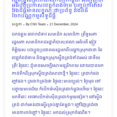
រដ្ឋមន្រ្តីនៃព្រះរាជាណាចក្រកម្ពុជា អញ្ជើញជា
អធិបតីប្រកាសខេត្តកំពង់ចាម បញ្ចប់ការវាស់
វែងដីធ្លីមានលក្ខណៈជាប្រព័ន្ធ និងពិធី
ចែកបណ្ណកម្មសិទ្ធដីធ្លី
សង្កថា
By
CNV Team
21 December, 2024
ឯកឧត្តម លោកជំទាវ សមាជិក សមាជិកា ព្រឹទ្ធសភា
រដ្ឋសភា សមាជិករាជរដ្ឋាភិបាល;គណៈអធិបតី ភ្ញៀវ
កិត្តិយស បងប្អូនប្រជាពលរដ្ឋមកពីបណ្ដាស្រុកនានា នៃ
ខេត្តកំពង់ចាម និងអ្នកស្រុកស្ទឹងត្រង់ទាំងអស់ ជាទីមេ
ត្រី! ថ្ងៃនេះ ខ្ញុំមានសេចក្ដីសោមន្សរីករាយ ដោយបានមក
កាន់ទឹកដីស្រុកស្ទឹងត្រង់សាជាថ្មី។ ថ្ងៃនេះ ត្រជាក់ផង
ក្ដៅផង។ ត្រជាក់ត្រង់ថា ថ្ងៃនេះមានខ្យល់។ ថ្ងៃមុន ទៅ
បន្ទាយមានជ័យ ក៏បើកម៉ាស៊ីនត្រជាក់ម្ដងហើយ។ ថ្ងៃនេះ
មកទីនេះ ទេវតាបើកម៉ាស៊ីនត្រជាក់មួយទៀត។ នៅស្ទឹង
ត្រង់ ពាក់អាវរងាស្ទើរគ្រប់គ្នាតែម្ដង។ ក្ដៅវិញត្រង់ថា
មានការកក់ក្ដៅ។ ថ្ងៃនេះ មកដល់ស្រុកកំណើត។