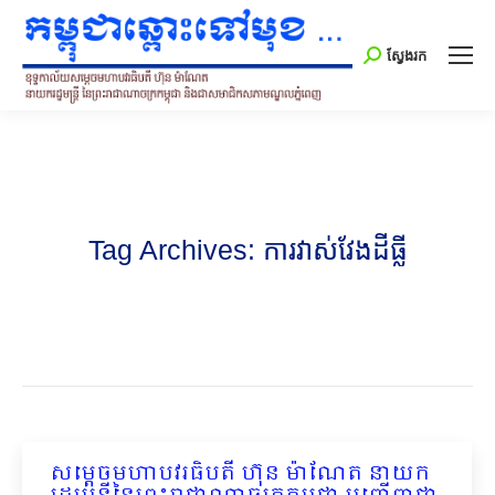
Search:
ស្វែងរក
Tag Archives:
ការវាស់វែងដីធ្លី
សម្តេចមហាបវរធិបតី ហ៊ុន ម៉ាណែត នាយក