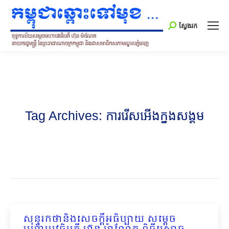
Search:
ស្វែងរក
Tag Archives:
ការរើសអើងក្នុងសង្គម
សុន្ទរកថានិងសេចក្ដីអធិប្បាយ សម្ដេច