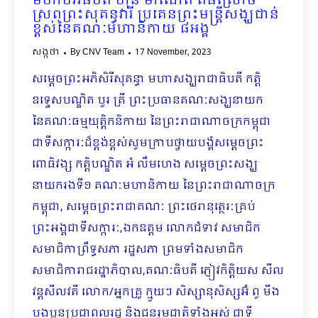
មហាបរវធិបតី ហ៊ុន ម៉ាណែត ពិធីស្រោច
ស្រពព្រះសុគន្ធវារី ប្រគេនព្រះមន្ត្រីសង្ឃជាន់
ខ្ពស់នៃគណៈមហានិកាយ ៨អង្គ
សង្កថា
By
CNV Team
17 November, 2023
សម្ដេចព្រះអភិសិរីសុគន្ធា មហាសង្ឃរាជាធិបតី កត្តិ
ឧទ្ទេសបណ្ឌិត បួរ គ្រី ព្រះប្រធានគណៈសង្ឃនាយក
នៃគណៈធម្មយុត្តិកនិ​កាយ នៃព្រះរាជាណាចក្រកម្ពុជា
ជាទីសក្ការៈ​ដ៏ខ្ពង់ខ្ពស់សូមក្រាបថ្វាយបង្គំសម្ដេចព្រះ
ពោធិវង្ស កត្តិបណ្ឌិត​ អំ លឹមហេង សម្ដេចព្រះសង្ឃ
នាយករងទី១ គណៈមហានិកាយ នៃព្រះរាជាណាចក្រ
កម្ពុជា, សម្ដេចព្រះរាជាគណៈ ព្រះថេរានុត្ថេរៈគ្រប់
ព្រះអង្គជាទីសក្ការៈ,​ឯកឧត្តម លោកជំទាវ សមាជិក
សមាជិកាព្រឹទ្ធសភា រដ្ឋសភា ព្រមទាំងសមាជិក
សមាជិការាជរដ្ឋាភិបាល,គណៈធិបតី ភ្ញៀវកិត្តិយស សីល
វន្តសីលវតី លោក/អ្នកគ្រូ ក្មួយៗ សិស្សានុសិស្សអ៊ំ ពូ មីង
បងប្អូនប្រជាពលរដ្ឋ ​និងជនរួមជាតិទាំងអស់​ ជាទី