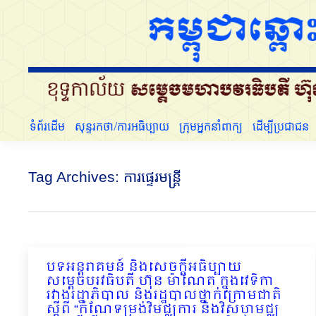
ទំព័រដើម
សុន្ទរកថា/ការអធិប្បាយ
ក្រុមអ្នកនាំពាក្យ
ដើម្បីប្រជាជន
Tag Archives:
ការផ្ទេរមន្ដ្រី
បទអន្ដរាគមន៍ និងសេចក្ដីអធិប្បាយ
សម្ដេចបរវធិបតី ហ៊ុន ម៉ាណែត ក្នុងវេទិកា
រវាងរដ្ឋាភិបាល និងរដ្ឋបាលថ្នាក់ក្រោមជាតិ
ស្ដីពី “កំណែទម្រង់វិមជ្ឈការ និងវិសហមជ្ឈ