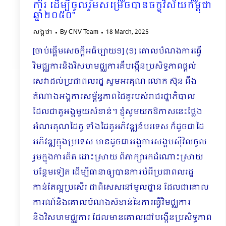
ការ ដើម្បីចូលរួមសម្រេចបានចក្ខុវិស័យកម្ពុជា
ឆ្នាំ២០៥០”
សង្កថា
By
CNV Team
18 March, 2025
[ចាប់ផ្ដើមសេចក្ដីអធិប្បាយ១] (១) គោលបំណងការធ្វើ
វិមជ្ឈការនិងវិសហមជ្ឈការគឺបង្កើនប្រសិទ្ធភាពផ្ដល់
សេវាដល់ប្រជាពលរដ្ឋ សូមអរគុណ លោក ស៊ុន ពីង
តំណាងអង្គការសម្ព័ន្ធភាពដៃគូរបស់រាជរដ្ឋាភិបាល
ដែលជាតួអង្គមួយសំខាន់។ ខ្ញុំសូមយកឱកាសនេះថ្លែង
អំណរគុណដៃគូ ទាំងដៃគូអភិវឌ្ឍន៍បរទេស ក៏ដូចជាដៃ
អភិវឌ្ឍក្នុងប្រទេស មានដូចជាអង្គការសង្គមស៊ីវិលចូល
រួមក្នុងការគិត ដោះស្រាយ ពិភាក្សារកដំណោះស្រាយ
បន្ថែមទៀត ដើម្បីធានាឲ្យបានការបំរើប្រជាពលរដ្ឋ
កាន់តែល្អប្រសើរ ជាពិសេសនៅមូលដ្ឋាន ដែលជាគោល
ការណ៍និងគោលបំណងសំខាន់នៃការធ្វើវិមជ្ឈការ
និងវិសហមជ្ឈការ ដែលមានគោលដៅបង្កើនប្រសិទ្ធភាព