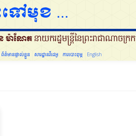
ព័ត៌មានផ្ទាល់ខ្លួន
សារដ្ឋានវីដេអូ
ការបោះពុម្ភ
English