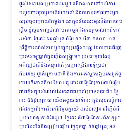
ផ្ដល់សេវាដល់ប្រជាពលរដ្ឋ។ យើងឈានទៅដល់ការ
បញ្ចប់ការចូលរួមមតិយោបល់ និងឈានទៅល់ការបូក
សរុបចុងក្រោយតែម្ដង។ នៅក្នុងន័យនេះមុននឹងការចាប់
ផ្ដើម ខ្ញុំសូមទាញចំណាប់អារម្មណ៍ឯកឧត្តមលោកជំទាវ
អស់ថា ថ្ងៃនេះ ៥៥ឆ្នាំមុន ចំថ្ងៃ ១៨ មីនា ១៩៧០ មាន
ព្រឹត្ដិការណ៍សំខាន់មួយក្នុងប្រវត្ដិសាស្ដ្រ ដែលបានជំរុញ
ប្រទេសឲ្យធ្លាក់ក្នុងភ្លើងសង្គ្រាម។ (២) ជាមួយដៃគូ
អភិវឌ្ឍជាតិនិងអន្ដរជាតិ រួមគ្នាពង្រឹងលទ្ធិប្រជា
ធិបតេយ្យថ្នាក់ក្រោមជាតិ និងការអភិវឌ្ឍសង្គមសេដ្ឋកិច្ច
ដោយចីរភាពនិងបរិយាបន្ន នោះជាថ្ងៃនៃ(ការ)ចាប់ផ្ដើម
ភាពមិនច្បាស់លាស់នៃអនាគតរបស់ប្រទេសជាតិ។ ថ្ងៃ
នេះ ៥៥ឆ្នំាក្រោយ យើងអង្គុយនៅទីនេះ ក្នុងសុខសន្ដិភាព
ជជែកគ្នាពី(ការរិះរកវិធី)រួមគ្នាយ៉ាងម៉េចទៀត ដើម្បីបំរើ
ប្រជាជនឲ្យកាន់តែល្អ។ ថ្ងៃនេះ គឺជាថ្ងៃនៃការពិភាក្សា។
ប្រសិនបើយើងប្រៀបធៀប ថ្ងៃដូចគ្នា ៥៥ឆ្នាំមុន( ១៨