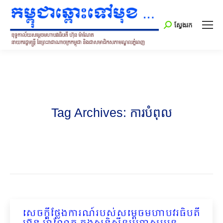
Search:
ស្វែងរក
Tag Archives:
ការបំពុល
សេចក្តីថ្លែងការណ៍របស់សម្តេចមហាបវរធិបតី