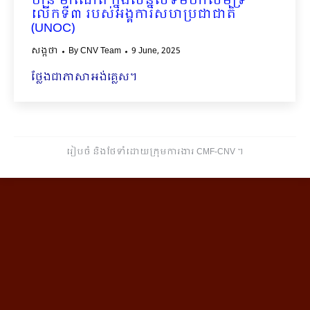
ហ៊ុន ម៉ាណែត ក្នុងសន្និសីទមហាសមុទ្រ
លើកទី៣ របស់អង្គការសហប្រជាជាតិ
(UNOC)
សង្កថា
By
CNV Team
9 June, 2025
ថ្លែងជាភាសាអង់គ្លេស។
រៀបចំ និងថែទាំដោយក្រុមការងារ CMF-CNV ​។