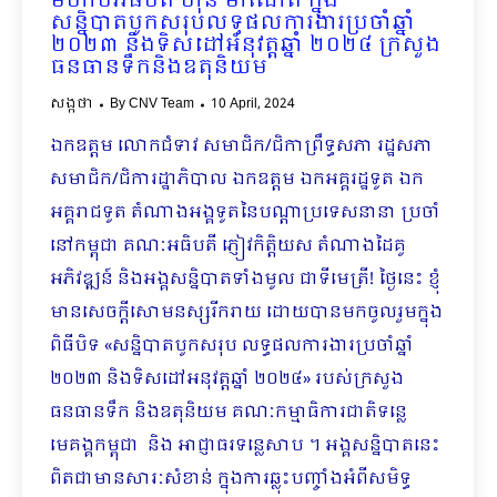
មហាបវរធិបតី ហ៊ុន ម៉ាណែត ក្នុង
សន្និបាតបូកសរុបលទ្ធផលការងារប្រចាំឆ្នាំ
២០២៣ និងទិសដៅអនុវត្តឆ្នាំ ២០២៤ ក្រសួង
ធនធានទឹកនិងឧតុនិយម
សង្កថា
By
CNV Team
10 April, 2024
ឯកឧត្ដម លោកជំទាវ សមាជិក/ជិកាព្រឹទ្ធសភា រដ្ឋសភា
សមាជិក/ជិការដ្ឋាភិបាល ឯកឧត្ដម ឯកអគ្គរដ្ឋទូត ឯក
អគ្គរាជទូត តំណាងអង្គទូតនៃបណ្ដាប្រទេសនានា ប្រចាំ
នៅកម្ពុជា គណៈអធិបតី ភ្ញៀវកិត្តិយស តំណាងដៃគូ
អភិវឌ្ឍន៍ និងអង្គសន្និបាតទាំងមូល ជាទីមេត្រី! ថ្ងៃនេះ ខ្ញុំ
មានសេចក្តីសោមនស្សរីករាយ ដោយបានមកចូលរួមក្នុង
ពិធីបិទ «សន្និបាតបូកសរុប លទ្ធផលការងារប្រចាំឆ្នាំ
២០២៣ និងទិសដៅអនុវត្តឆ្នាំ ២០២៤» របស់ក្រសួង
ធនធានទឹក និងឧតុនិយម គណៈកម្មាធិការជាតិទន្លេ
មេគង្គកម្ពុជា និង អាជ្ញាធរ​ទន្លេសាប ។ អង្គសន្និបាតនេះ
ពិតជាមានសារៈសំខាន់ ក្នុងការឆ្លុះបញ្ចាំងអំពីសមិទ្ធ