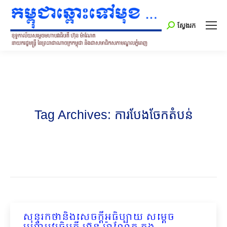
Search:
ស្វែងរក
Tag Archives:
ការបែងចែកតំបន់
សុន្ទរកថានិងសេចក្ដីអធិប្បាយ សម្ដេច