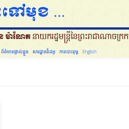
ដើម្បីប្រជាជន
ព័ត៌មានផ្ទាល់ខ្លួន
សារដ្ឋានវីដេអូ
ការបោះពុម្ភ
English
ព័ត៌មានផ្ទាល់ខ្លួន
សារដ្ឋានវីដេអូ
ការបោះពុម្ភ
English