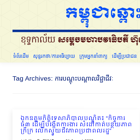
ទំព័រដើម
សុន្ទរកថា/ការអធិប្បាយ
ក្រុមអ្នកនាំពាក្យ
ទំព័រដើម
សុន្ទរកថា/ការអធិប្បាយ
ក្រុមអ្នកនាំពាក្យ
ដើម្បីប្រជាជន
Tag Archives:
ការបណ្តុះបណ្តាលវិជ្ជាជីវៈ
ឯកឧត្តមកិត្តិទេសាភិបាលបណ្ឌិត៖ “កិច្ចការ
ធំ៣ ដើម្បីបង្កើតការងារ សំដៅកាត់បន្ថយភាព
ក្រីក្រ លើកស្ទួយជីវភាពប្រជាពលរដ្ឋ”