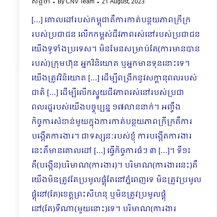
សង្កថា
By
CNV Team
21 August, 2023
[…] គោលដៅរបស់កម្ពុជាគឺការកាត់បន្ថយភាពក្រីក្រ
របស់ប្រជាជន លើកកម្ពស់ជីវភាពរស់នៅរបស់ប្រជាជន
យើងទូទាំងប្រទេស។ មិនមែនសម្រាប់តែ(ការមានបាន
របស់)ក្រុមហ៊ុន អ្នកវិនិយោគ ឬអ្នកមានទុននោះទេ។
យើងត្រូវវិនិយោគ […] ដើម្បីពង្រីកនូវសក្តានុពលរបស់
ជាតិ […] ដើម្បីលើកស្ទួយជីវភាពរស់នៅរបស់ប្រជា
ពលរដ្ឋរបស់យើងបច្ចុប្បន្ន ១៧លាននាក់។ អញ្ចឹង
កិច្ចការសំខាន់មួយក្នុងការកាត់បន្ថយភាពក្រីក្រគឺការ
បង្កើតការងារ។ ជាទស្សនៈរបស់ខ្ញុំ ការបង្កើតការងារ
នេះគឺមានគោលដៅ […] ធ្វើកិច្ចការធំៗ ៣ […]។ ទី១៖
គឺ(បង្កើន)បរិមាណ(ការងារ)។ បរិមាណ(ការងារនេះ)គឺ
យើងមិនត្រូវតែប្រមូលផ្តុំតែនៅភ្នំពេញទេ ​មិនត្រូវប្រមូល
ផ្តុំនៅ(តែ)ខេត្តព្រះសីហនុ ឬមិនត្រូវប្រមូលផ្តុំ
នៅ(តែ)ទីណា(មួយនោះ)ទេ។ បរិមាណ(ការ​ងារ