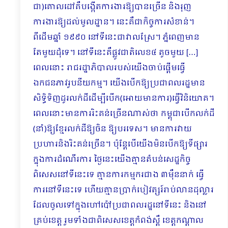
ជា)គោលដៅគឺបង្កើតការងារឱ្យបានច្រើន និងរុញ
ការងារឱ្យដល់មូលដ្ឋាន។ នេះគឺជាកិច្ចការសំខាន់។
ពីដើមឆ្នាំ ១៩៩០ នៅទីនេះជាវាលស្រែ។ ភ្នំពេញមាន
តែមួយដុំទេ។ នៅទីនេះគឺផ្លូវជាតិលេខ៤ តូចមួយ […]
ពេលនោះ រាជរដ្ឋាភិបាលរបស់យើងចាប់ផ្តើមធ្វើ
ឯកជនភាវរូបនីយកម្ម។ យើងបើកឱ្យប្រជាពលរដ្ឋមាន
សិទ្ធិទិញដូរលក់ដីដើម្បីបើក(អោយមានការ)ធ្វើវិនិយោគ។
ពេលនោះមានការរិះគន់ច្រើនណាស់ថា កម្ពុជាបើកលក់ដី
(នាំ)ឱ្យខ្មែរលក់ដីឱ្យចិន ឱ្យបរទេស។ មានការវាយ
ប្រហារនិងរិះគន់ច្រើន។ ប៉ុន្តែបើយើងមិនបើកឱ្យទីផ្សារ
ក្នុងការដំណើរការ ថ្ងៃនេះយើងគ្មានតំបន់សេដ្ឋកិច្ច
ពិសេសនៅទីនេះទេ គ្មានការកម្មករជាង ៣ម៉ឺននាក់ ធ្វើ
ការនៅទីនេះទេ ហើយគ្មានប្រាក់បៀវត្សរ៍រាប់លានដុល្លារ
ដែលចូលទៅក្នុងហៅប៉ៅប្រជាពលរដ្ឋនៅទីនេះ និងនៅ
គ្រប់ខេត្ត រួមទាំងជាពិសេសខេត្តកំពង់ស្ពឺ ខេត្តកណ្តាល