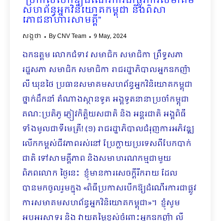
“ប្រកាសបើកឱ្យដំណើរការជាផ្លូវការសមាគម
សហព័ន្ធអ្នកវិនិយោគកម្ពុជា និងពិសា
ភោជនាហារសាមគ្គី”
សង្កថា
By
CNV Team
9 May, 2024
ឯកឧត្តម លោកជំទាវ សមាជិក សមាជិកា ព្រឹទ្ធសភា
រដ្ឋសភា សមាជិក សមាជិកា រាជរដ្ឋាភិបាលអ្នកឧកញ៉ា
លី ឃុនថៃ ប្រធានសមាគមសហព័ន្ធអ្នកវិនិយោគកម្ពុជា
ថ្នាក់ដឹកនាំ តំណាងស្ថានទូត អង្គទូតនានាប្រចាំកម្ពុជា
គណៈប្រតិភូ ភ្ញៀវកិត្តិយសជាតិ និង អន្តរជាតិ អង្គពិធី
ទាំងមូលជាទីមេត្រី! (១) រាជរដ្ឋាភិបាលជំរុញការអភិវឌ្ឍ
លើកកម្ពស់ជីវភាពរស់នៅ ប្រែក្លាយប្រទេសពីបែកបាក់
ជាតិ ទៅសាមគ្គីភាព និងសមាហរណកម្មជាមួយ
ពិភពលោក ថ្ងៃនេះ ខ្ញុំមានការសេចក្ដីរីករាយ ដែល
បានមកចូលរួមក្នុង «ពិធីប្រកាសបើកឱ្យដំណើរការជាផ្លូវ
ការសមាគមសហព័ន្ធអ្នកវិនិយោគកម្ពុជា»។ ខ្ញុំសូម
អបអរសាទរ និង វាយតម្លៃខ្ពស់ចំពោះអ្នកឧកញ៉ា លី