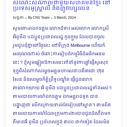
សំណេះសំណាលជាមួយសហគមន៍ខ្មែរ នៅ
ប្រទេសអូស្រ្តាលី និងញូវហ្សេលេន
សង្កថា
By
CNV Team
3 March, 2024
សូមគោរពឯកឧត្តម លោកជំទាវ អស់លោក លោកស្រី
អ៊ំពូមីង បងប្អូនប្រជាពលរដ្ឋ កូនក្មួយ ដែលបានចូល
រួមជួបជុំគ្នានៅថ្ងៃនេះ នៅទីក្រុង Melbourne ហើយក៏
អរគុណណាស់ ចំពោះការរៀបចំកម្មវិធីដ៏អធិកអធម
នេះ។ ខ្ញុំសូមឆ្លៀតឱកាសនេះពាំនាំនូវការផ្ដាំផ្ញើសួរសុខ
ទុក្ខពីសំណាក់សម្ដេចអគ្គមហាសេនាបតីតេជោ ហ៊ុន
សែន និងសម្ដេចកិតិ្តព្រឹទ្ធបណ្ឌិត ផ្ញើជូនលោក
តាលោកយាយ អ៊ំ ពូមីង បងប្អូនប្រជាពលរដ្ឋទាំងអស់។
តាមរបាយការណ៍ឯកឧត្តម ឯកអគ្គរាជទូត បាន
បង្ហាញថា លើកក្រោយទាល់តែរៀបនៅស្តាត។ តាមពិត
តាមរបាយការណ៍ដែលក្រុមការងារបានជូនដំណឹងមក
គឺមានអ៊ំ ពូមីង ប្រហែលខ្ទង់ ៣០០ នាក់ទៀត ដែលមិន