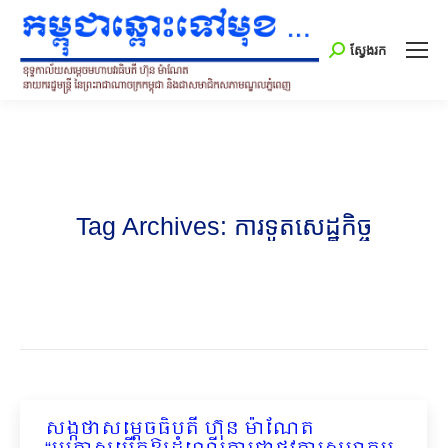
Search:
ស្វែងរក
Tag Archives:
ការទូតសេដ្ឋកិច្ច
សង្កថាសម្ដេចធិបតី ហ៊ុន ម៉ាណែត