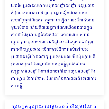
ឃុនថៃ ប្រធានសមាគម អ្នកឧកញ៉ាឧកញ៉ា អនុប្រធាន
ក៏ដូចជាសមាគម ០៩ ចូលរួមគ្នាបង្កើតជាសមាគម
សហព័ន្ធអ្នកវិនិយោគកម្ពុជានេះឡើង។ នេះគឺជាជំហាន
មួយសំខាន់ ហើយគឺជាយន្ដការដែលយើងចង់បានក្នុង
ភាពជាដៃគូរវាងរដ្ឋនិងឯកជន។ គោលដៅរបស់រាជ
រដ្ឋាភិបាលក្នុងរយៈពេល ៤៥ឆ្នាំនេះ គឺតែមួយគត់ ជំរុញ
ការអភិវឌ្ឍប្រទេស លើកកម្ពស់ជីវភាពរស់នៅរបស់
ប្រជាជន ធ្វើយ៉ាងណាឱ្យប្រទេសរបស់យើងប្រែក្លាយពី
ប្រទេសមួយ ដែលធ្លាប់តែមានប្រវត្តិជូរជត់ដោយ
សង្រ្គាម ៥០០ឆ្នាំ នៃការបែកបាក់ហែកហួរ, ៥០០ឆ្នាំ នៃ
ការស្លាប់ នៃការវិនាស បែកបាក់ឯកភាពជាតិ ទៅជាការ
សាមគ្គី…
សេចក្ដីអធិប្បាយ សម្ដេចធិបតី ហ៊ុន ម៉ាណែត