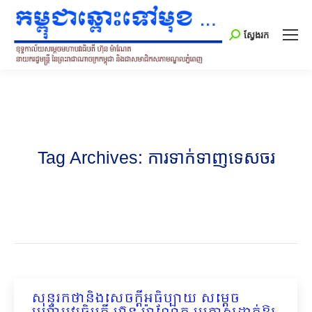
Search:
ស្វែងរក
Tag Archives:
ការទាក់ទាញទេសចរ
សុន្ទរកថានិងសេចក្តីអធិប្បាយ សម្តេច