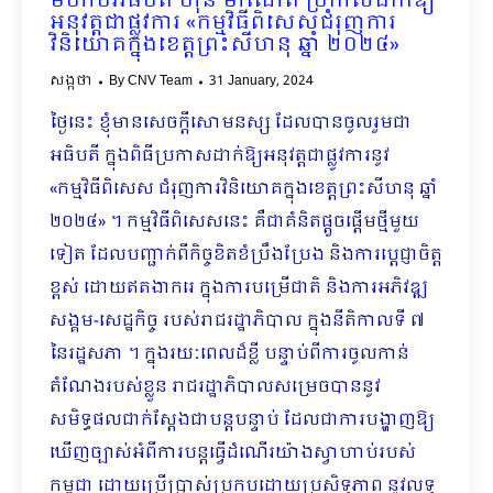
មហាបវរធិបតី ហ៊ុន ម៉ាណែត ប្រកាសដាក់ឱ្យ
អនុវត្តជាផ្លូវការ «កម្មវិធីពិសេសជំរុញការ
វិនិយោគក្នុងខេត្តព្រះសីហនុ ឆ្នាំ ២០២៤»
សង្កថា
By
CNV Team
31 January, 2024
ថ្ងៃនេះ ខ្ញុំមានសេចក្តីសោមនស្ស ដែលបានចូលរួមជា
អធិបតី ក្នុងពិធីប្រកាសដាក់ឱ្យអនុវត្តជាផ្លូវការ​នូវ
«កម្មវិធីពិសេស ជំរុញការវិនិយោគក្នុងខេត្តព្រះសីហនុ ឆ្នាំ
២០២៤» ។ កម្មវិធីពិសេសនេះ គឺជាគំនិតផ្តួចផ្តើមថ្មីមួយ
ទៀត ដែលបញ្ជាក់ពីកិច្ចខិតខំប្រឹងប្រែង និងការប្តេជ្ញាចិត្ត
ខ្ពស់ ដោយឥតងាករេ ក្នុងការបម្រើជាតិ និងការអភិវឌ្ឍ
សង្គម-សេដ្ឋកិច្ច របស់រាជរដ្ឋាភិបាល ក្នុងនីតិកាលទី ៧
នៃរដ្ឋសភា ។ ក្នុងរយៈពេលដ៏ខ្លី បន្ទាប់ពីការចូលកាន់
តំណែងរបស់ខ្លួន រាជរដ្ឋាភិបាលសម្រេចបាននូវ
សមិទ្ធផលជាក់ស្តែងជាបន្តបន្ទាប់ ដែលជាការបង្ហាញឱ្យ
ឃើញច្បាស់អំពីការបន្តធ្វើដំណើរយ៉ាងស្វាហាប់របស់
កម្ពុជា ដោយប្រើប្រាស់ប្រកបដោយប្រសិទ្ធភាព នូវលទ្ធ