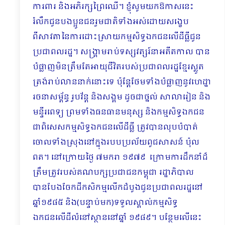
ការពារ និងអភិរក្សព្រៃឈើ។ ខ្ញុំសូមយកឱកាសនេះ
រំលឹកជូនបងប្អូនជនរួមជាតិទាំងអស់ដោយសង្ខេប
ពីសាវតានៃការដោះស្រាយកម្មសិទ្ធឯកជនលើដីធ្លីជូន
ប្រជាពលរដ្ឋ។ សង្គ្រាមរាប់ទស្សវត្សរ៍នាអតីតកាល បាន
បំផ្លាញមិនត្រឹមតែអាយុជីវិតរបស់ប្រជាពលរដ្ឋខ្មែរស្លូត
ត្រង់រាប់លាននាក់នោះទេ ប៉ុន្តែថែមទាំងបំផ្លាញនូវហេដ្ឋា
រចនាសម្ព័ន្ធ រូបវ័ន្ត និងសង្គម ដូចជាថ្នល់ សាលារៀន និង
មន្ទីរពេទ្យ ព្រមទាំងធនធានមនុស្ស និងកម្មសិទ្ធឯកជន​
ជាពិសេសកម្មសិទ្ធឯកជនលើដីធ្លី ត្រូវបានលុបបំបាត់
ចោលទាំងស្រុងនៅក្នុងរបបប្រល័យពូជសាសន៍ ប៉ុល
ពត។ នៅក្រោយថ្ងៃ ៧មករា ១៩៧៩ ក្រោមការដឹកនាំដ៏
ត្រឹមត្រូវរបស់គណបក្សប្រជាជនកម្ពុជា រដ្ឋាភិបាល
បានបែងចែកដីកសិកម្មលើកដំបូងជូនប្រជាពលរដ្ឋនៅ
ឆ្នាំ១៩៨៥ និង(បន្ទាប់មក)ទទួលស្គាល់កម្មសិទ្ធ
ឯកជនលើដីលំនៅស្ថាននៅឆ្នាំ ១៩៨៩។ បន្ថែមលើនេះ