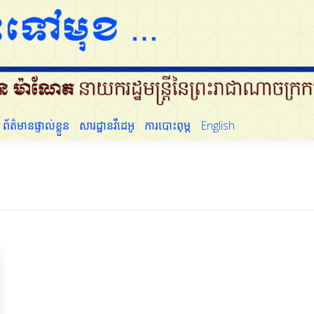
ដើម្បីប្រជាជន
ព័ត៌មានផ្ទាល់ខ្លួន
សារដ្ឋានវីដេអូ
ការបោះពុម្ភ
English
ព័ត៌មានផ្ទាល់ខ្លួន
សារដ្ឋានវីដេអូ
ការបោះពុម្ភ
English