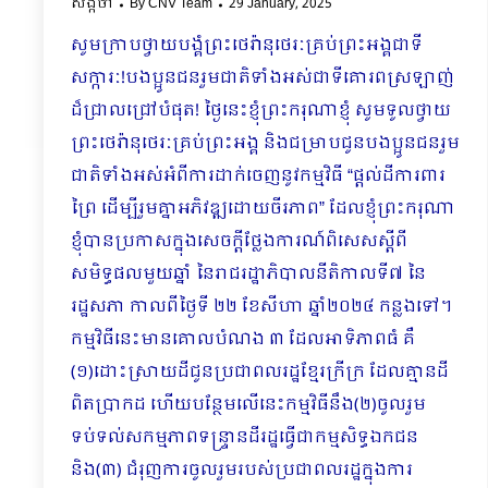
សង្កថា
By
CNV Team
29 January, 2025
សូមក្រាបថ្វាយបង្គំព្រះថេរ៉ានុថេរៈគ្រប់ព្រះអង្គជាទី
សក្ការៈ!បងប្អូនជនរួមជាតិទាំងអស់ជាទីគោរពស្រឡាញ់
ដ៏ជ្រាលជ្រៅបំផុត! ថ្ងៃនេះខ្ញុំព្រះករុណាខ្ញុំ សូមទូលថ្វាយ
ព្រះថេរ៉ានុថេរៈគ្រប់ព្រះអង្គ និងជម្រាបជូនបងប្អូនជនរួម
ជាតិទាំងអស់អំពីការដាក់ចេញនូវកម្មវិធី “ផ្តល់ដីការពារ
ព្រៃ ដើម្បីរួមគ្នាអភិវឌ្ឍដោយចីរភាព” ដែលខ្ញុំព្រះករុណា
ខ្ញុំបានប្រកាសក្នុងសេចក្តីថ្លែងការណ៍ពិសេសស្តីពី
សមិទ្ធផលមួយឆ្នាំ នៃរាជរដ្ឋាភិបាលនីតិកាលទី៧ នៃ
រដ្ឋសភា កាលពីថ្ងៃទី ២២ ខែសីហា ឆ្នាំ២០២៤ កន្លងទៅ។
កម្មវិធីនេះមានគោលបំណង ៣ ដែលអាទិភាពធំ គឺ
(១)ដោះស្រាយដីជូនប្រជាពលរដ្ឋខ្មែរក្រីក្រ ដែលគ្មានដី
ពិតប្រាកដ ហើយបន្ថែមលើនេះកម្មវិធីនឹង(២)ចូលរួម
ទប់ទល់សកម្មភាពទន្ទ្រានដីរដ្ឋធ្វើជាកម្មសិទ្ធឯកជន
និង(៣) ជំរុញការចូលរួមរបស់ប្រជាពលរដ្ឋក្នុងការ