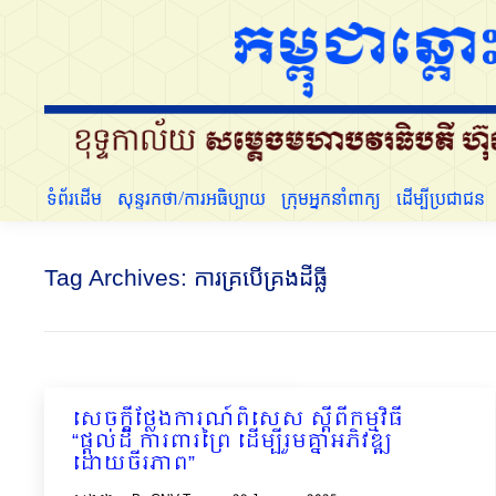
ទំព័រដើម
សុន្ទរកថា/ការអធិប្បាយ
ក្រុមអ្នកនាំពាក្យ
ទំព័រដើម
សុន្ទរកថា/ការអធិប្បាយ
ក្រុមអ្នកនាំពាក្យ
ដើម្បីប្រជាជន
Tag Archives:
ការគ្របើគ្រងដីធ្លី
សេចក្តីថ្លែងការណ៍ពិសេស ស្តីពីកម្មវិធី
“ផ្តល់ដី ការពារព្រៃ ដើម្បីរួមគ្នាអភិវឌ្ឍ
ដោយចីរភាព”