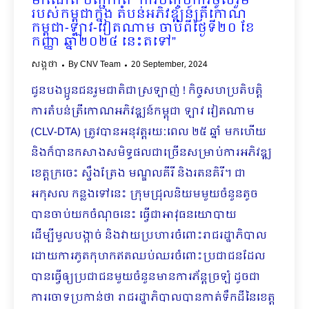
ម៉ាណែត បញ្ជាក់ពី “ការបញ្ចប់ការចូលរួម
របស់កម្ពុជាក្នុង តំបន់អភិវឌ្ឍន៍ត្រីកោណ
កម្ពុជា-ឡាវ-វៀតណាម ចាប់ពីថ្ងៃទី២០ ខែ
កញ្ញា ឆ្នាំ២០២៤ នេះតទៅ”
សង្កថា
By
CNV Team
20 September, 2024
ជូនបងប្អូនជនរួមជាតិជាស្រឡាញ់ ! កិច្ចសហប្រតិបត្តិ
ការតំបន់ត្រីកោណអភិវឌ្ឍន៍កម្ពុជា ឡាវ វៀតណាម
(CLV-DTA) ត្រូវបានអនុវត្តរយៈពេល ២៥ ឆ្នាំ មកហើយ
និងក៏បានកសាងសមិទ្ធផលជាច្រើនសម្រាប់ការអភិវឌ្ឍ
ខេត្តក្រចេះ ស្ទឹងត្រែង មណ្ឌលគីរី និងរតនគិរី។ ជា
អកុសល កន្លងទៅនេះ ក្រុមជ្រុលនិយមមួយចំនួនតូច
បានចាប់យកចំណុចនេះ ធ្វើជាអាវុធនយោបាយ
ដើម្បីមួលបង្កាច់ និងវាយប្រហារចំពោះរាជរដ្ឋាភិបាល
ដោយការភូតកុហកឥតឈប់ឈរចំពោះប្រជាជនដែល
បានធ្វើឲ្យប្រជាជនមួយចំនួនមានការភ័ន្តច្រឡំ ដូចជា
ការចោទប្រកាន់ថា រាជរដ្ឋាភិបាលបានកាត់ទឹកដីនៃខេត្ត