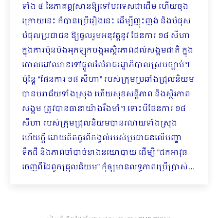
ទាំង ៤ នៃភាគឦសានឱ្យទៅបរទេសជាដើម ហើយចុង
ក្រោយនេះ ក៏បានប្រើរឿងនេះ ដើម្បីញុះញង់ និងបំផុស
បំផុលប្រជាជន ឱ្យចូលរួមអនុវត្តនូវ ផែនការ ១៨ សីហា
ក្នុងការប៉ុនប៉ងអុកឡុកបង្កអស្ថិរភាពដល់សង្គមជាតិ ក្នុង
គោលដៅឈានទៅផ្តួលរំលំរាជរដ្ឋាភិបាលស្របច្បាប់។
ប៉ុន្តែ “ផែនការ ១៨ សីហា” របស់ក្រុមប្រឆាំងជ្រុលនិយម
បានបរាជ័យទាំងស្រុង ហើយសុខសន្តិភាព និងស្ថិរភាព
សង្គម ត្រូវបានធានាយ៉ាងរឹងមាំ។ ទោះបីផែនការ ១៨
សីហា របស់ក្រុមជ្រុលនិយមបានរលាយទាំងស្រុង
ហើយក្តី ដោយគិតគូរពីកង្វល់របស់ប្រជាជនលើបញ្ហា
ទឹកដី និងភាពចាំបាច់ខាងនយោបាយ ដើម្បី “ដកអាវុធ
ចេញពីដៃពួកជ្រុលនិយម” កុំឲ្យមានលទ្ធភាពប្រើប្រាស់…