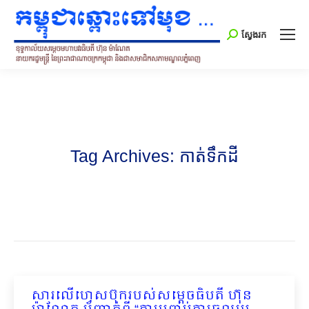
Search:
ស្វែងរក
Tag Archives:
កាត់ទឹកដី
សារលើហ្វេសប៊ុករបស់សម្ដេចធិបតី ហ៊ុន