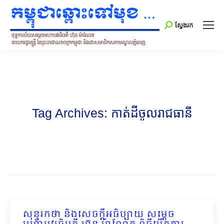
Search:
ស្វែងរក
Tag Archives:
កាត់ដីចូលរាជធានី
សុន្ទរកថា និងសេចក្ដីអធិប្បាយ សម្ដេច