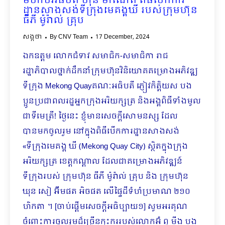
មហាបវរធិបតី ហ៊ុន ម៉ាណែត ពិធីបើកការ
ដ្ឋានសាងសង់ទីក្រុងមេគង្គឃី របស់ក្រុមហ៊ុន
ធីភី ម៉ូរ៉ាល់ គ្រុប
សង្កថា
By
CNV Team
17 December, 2024
ឯកឧត្តម លោកជំទាវ សមាជិក-សមាជិកា រាជ
រដ្ឋាភិបាលថ្នាក់ដឹកនាំក្រុមហ៊ុនវិនិយោគគម្រោងអភិវឌ្ឍ
ទីក្រុង Mekong Quayគណៈអធិបតី ភ្ញៀវកិត្តិយស បង
ប្អូនប្រជាពលរដ្ឋអ្នកក្រុងអរិយក្សត្រ និងអង្គពិធីទាំងមូល
ជាទីមេត្រី!​ ថ្ងៃនេះ ខ្ញុំមានសេចក្តីសោមនស្ស ដែល
បានមកចូលរួម នៅក្នុងពិធីបើកការដ្ឋានសាងសង់
«ទីក្រុងមេគង្គ ឃី (Mekong Quay City) ស្ថិតក្នុងក្រុង
អរិយក្សត្រ ខេត្តកណ្តាល ដែលជាគម្រោងអភិ​វឌ្ឍន៍
ទីក្រុងរបស់ ក្រុមហ៊ុន ធីភី ម៉ូរ៉ាល់ គ្រុប និង ក្រុមហ៊ុន
ឃុន សៀ អ៊ីមផត អិចផត លើផ្ទៃដីទំហំប្រមាណ ២១០
ហិកតា ។ [ចាប់ផ្តើមសេចក្តីអធិប្បាយ១] សូមអរគុណ
ចំពោះការចូលរួមដ៏ច្រើនកុះកររបស់លោកអ៊ំ ពូ មីង បង