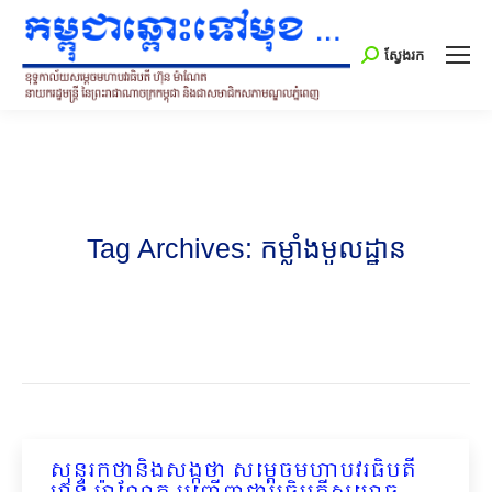
Search:
ស្វែងរក
Tag Archives:
កម្លាំងមូលដ្ឋាន
សុន្ទរកថានិងសង្កថា សម្តេចមហាបវរធិបតី