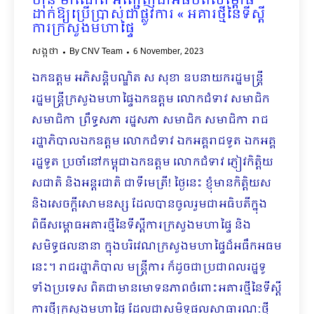
ហ៊ុន ម៉ាណែត អញ្ជើញជាអធិបតីសម្ពោធ
ដាក់ឱ្យប្រើប្រាស់ជាផ្លូវការ « អគារថ្មីនៃទីស្តី
ការក្រសួងមហាផ្ទៃ
សង្កថា
By
CNV Team
6 November, 2023
ឯកឧត្ដម អភិសន្តិបណ្ឌិត ស សុខា ឧបនាយករដ្ឋមន្រ្តី
រដ្ឋមន្ដ្រីក្រសួងមហាផ្ទៃឯកឧត្តម លោកជំទាវ សមាជិក
សមាជិកា ព្រឹទ្ធសភា រដ្ឋសភា សមាជិក សមាជិកា រាជ
រដ្ឋាភិបាលឯកឧត្តម លោកជំទាវ ឯកអគ្គរាជទូត ឯកអគ្គ
រដ្ឋទូត ប្រចាំនៅកម្ពុជាឯកឧត្តម លោកជំទាវ ភ្ញៀវកិត្តិយ
សជាតិ និងអន្ដរជាតិ ជាទីមេត្រី! ថ្ងៃនេះ ខ្ញុំមានកិត្តិយស
និងសេចក្ដីសោមនស្ស ដែលបានចូលរួមជាអធិបតីក្នុង
ពិធីសម្ពោធអគារថ្មីនៃទីស្ដីការក្រសួងមហាផ្ទៃ និង
សមិទ្ធផលនានា ក្នុងបរិវេណក្រសួងមហាផ្ទៃដ៏អធឹកអធម
នេះ។ រាជរដ្ឋាភិបាល មន្ដ្រីការ ក៏ដូចជាប្រជាពលរដ្ឋទូ
ទាំងប្រទេស ពិតជាមានមោទនភាពចំពោះអគារថ្មីនៃទីស្ដី
ការថ្មីក្រសួងមហាផ្ទៃ ដែលជាសមិទ្ធផលសាធារណៈថ្មី