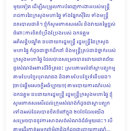
មួយទៀត ដើម្បីសម្រួលការបំពេញការងាររបស់មន្ដ្រី
រាជការនៃក្រសួងមហាផ្ទៃ ទាំងផ្នែកស៊ីវិល ទាំងមន្ដ្រី
នគរបាលជាតិ។ ខ្ញុំក៏សូមកោតសរសើរ និងវាយតម្លៃខ្ពស់
ចំពោះការខិតខំប្រឹងប្រែងរបស់ ឯកឧត្តម
អភិសន្ដិបណ្ឌិត ឧបនាយករដ្ឋមន្ដ្រី រដ្ឋមន្ដ្រីនៃក្រសួង
មហាផ្ទៃ ក៏ដូចជាថ្នាក់ដឹកនាំ និងមន្ដ្រីគ្រប់ជាន់ថ្នាក់របស់
ក្រសួងមហាផ្ទៃ ដែលបានសម្រេចបានដោយជោគជ័យ
នូវសំណង់អគារដ៏វិចិត្រនេះ ស្របតាមលំនាំស្ថាបត្យកម្ម
តាមបែបខ្មែរបុរាណផង និងតាមបែបខ្មែរទំនើបផង។
[ចាប់ផ្ដើមសេចក្តីអធិប្បាយ១] តាមរបាយការណ៍របស់
ឯកឧត្តម ឧបនាយករដ្ឋមន្ដ្រី រដ្ឋមន្ដ្រីក្រសួងមហាផ្ទៃ ខ្ញុំ
សូមកោតសរសើរដល់ក្រុមសំណង់ក៏ដូចជាស្ថាបត្យក
រទាំងអស់ដែលបានខិតខំនៅក្នុង ២០ខែដែលយើង
សម្រេចបាននូវការសាងសង់សំណង់ដ៏ធំមួយនេះ។ បើ
តាមដើរកាត់អម្បាញ់មិញនិងក៏ដូចជារបាយការណ៍…