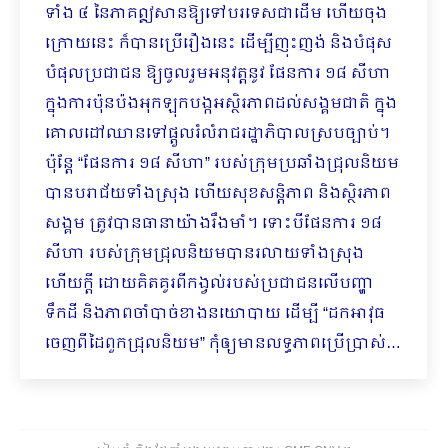
ទាំង ៤ នៃភាគឦសានឱ្យទៅបរទេសជាដើម ហើយចុង
ក្រោយនេះ ក៏បានប្រើរឿងនេះ ដើម្បីញុះញង់ និងបំផុស
បំផុលប្រជាជន ឱ្យចូលរួមអនុវត្តនូវ ផែនការ ១៨ សីហា
ក្នុងការប៉ុនប៉ងអុកឡុកបង្កអស្ថិរភាពដល់សង្គមជាតិ ក្នុង
គោលដៅឈានទៅផ្តួលរំលំរាជរដ្ឋាភិបាលស្របច្បាប់។
ប៉ុន្តែ “ផែនការ ១៨ សីហា” របស់ក្រុមប្រឆាំងជ្រុលនិយម
បានបរាជ័យទាំងស្រុង ហើយសុខសន្តិភាព និងស្ថិរភាព
សង្គម ត្រូវបានធានាយ៉ាងរឹងមាំ។ ទោះបីផែនការ ១៨
សីហា របស់ក្រុមជ្រុលនិយមបានរលាយទាំងស្រុង
ហើយក្តី ដោយគិតគូរពីកង្វល់របស់ប្រជាជនលើបញ្ហា
ទឹកដី និងភាពចាំបាច់ខាងនយោបាយ ដើម្បី “ដកអាវុធ
ចេញពីដៃពួកជ្រុលនិយម” កុំឲ្យមានលទ្ធភាពប្រើប្រាស់…